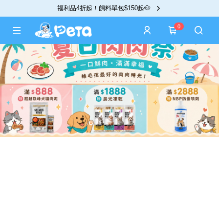
福利品4折起！飼料單包$150起🐶
0