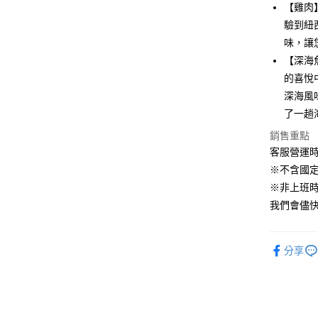
【雞肉】
Apple Pay
臺灣中
驗到紐
匯豐（
街口支付
聯邦商
味，讓
元大商
悠遊付
【深海
玉山商
的喜悅
台新國
Google Pa
深海風
台灣樂
AFTEE先
了一趟
相關說明
銷售重點
【關於「A
客服營運時間
ATM付款
AFTEE
※不含國
便利好安
１．簡單
※非上班時間
２．便利
運送方式
我們會儘快
３．安心
全家取貨付
【「AFT
每筆NT$6
１．於結帳
分享
付」結帳
付款後全家
２．訂單
３．收到繳
每筆NT$6
／ATM／
※ 請注意
萊爾富取貨