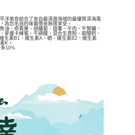
平洋美食結合了來自最清澈海域的最優質深海風
，為您毛孩的味蕾帶來無限享受。
魚油、奇異果、胡蘿蔔、甜薯、牛肉、牛腎臟、
、麥蘆卡蜂蜜、牛磺酸、混合生育酚、碳酸鈣、
維生素B1、維生素A、硒、維生素B2、維生素
素K。
多10%