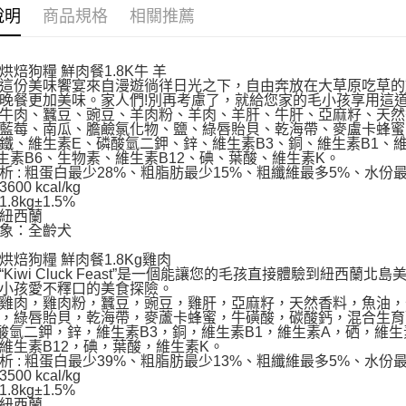
絡購買商品
說明
商品規格
相關推薦
先享後付
每筆NT$6
※ 交易是
是否繳費成
付款後萊爾
烘焙狗糧 鮮肉餐1.8K牛 羊
付客戶支
每筆NT$6
這份美味饗宴來自漫遊徜徉日光之下，自由奔放在大草原吃草的
晚餐更加美味。家人們!別再考慮了，就給您家的毛小孩享用這道
【注意事
牛肉、蠶豆、豌豆、羊肉粉、羊肉、羊肝、牛肝、亞麻籽、天然
7-11取貨
１．透過由
藍莓、南瓜、膽鹼氯化物、鹽、綠唇貽貝、乾海帶、麥盧卡蜂蜜
交易，需
每筆NT$6
鐵、維生素E、磷酸氫二鉀、鋅、維生素B3、銅、維生素B1、維
求債權轉
生素B6、生物素、維生素B12、碘、葉酸、維生素K。
２．關於
析 : 粗蛋白最少28%、粗脂肪最少15%、粗纖維最多5%、水份最
付款後7-1
https://aft
00 kcal/kg
每筆NT$6
.8kg±1.5%
３．未成
紐西蘭
「AFTE
象：全齡犬
宅配
任。
４．使用「
每筆NT$1
烘焙狗糧 鮮肉餐1.8Kg雞肉
即時審查
“Kiwi Cluck Feast”是一個能讓您的毛孩直接體驗到紐
結果請求
小孩愛不釋口的美食探險。
中壢限定｜
５．嚴禁
雞肉，雞肉粉，蠶豆，豌豆，雞肝，亞麻籽，天然香料，魚油，
每筆NT$1
形，恩沛
，綠唇貽貝，乾海帶，麥蘆卡蜂蜜，牛磺酸，碳酸鈣，混合生育
酸氫二鉀，鋅，維生素B3，銅，維生素B1，維生素A，硒，維生
動。
維生素B12，碘，葉酸，維生素K。
析 : 粗蛋白最少39%、粗脂肪最少13%、粗纖維最多5%、水份最
00 kcal/kg
.8kg±1.5%
紐西蘭