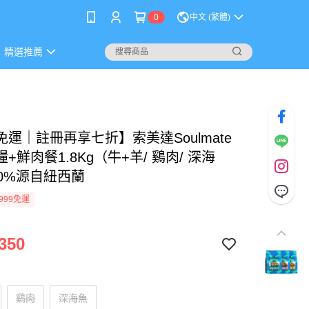
0
中文 (繁體)
精選推薦
運｜註冊再享七折】索美達Soulmate
+鮮肉餐1.8Kg（牛+羊/ 鷄肉/ 深海
00%源自紐西蘭
999免運
350
鷄肉
深海魚