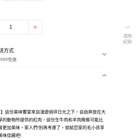
清除
紀錄
送方式
999免運
次付款
期付款
0 利率 每期
NT$450
21家銀行
羊】這份美味饗宴來自漫遊徜徉日光之下，自由奔放在大
庫商業銀行
第一商業銀行
草的動物所提供的紅肉，這份生牛肉和羊肉晚餐可能比
付款
業銀行
彰化商業銀行
餐更加美味。家人們!別再考慮了，就給您家的毛小孩享
業儲蓄銀行
台北富邦商業銀行
美味佳餚吧!
華商業銀行
兆豐國際商業銀行