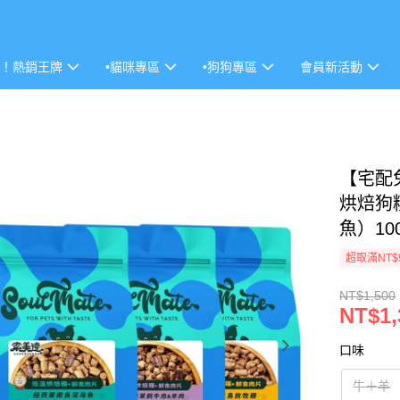
P！熱銷王牌
•貓咪專區
•狗狗專區
會員新活動
【宅配免
烘焙狗糧
魚）1
超取滿NT$
NT$1,500
NT$1,
口味
牛＋羊