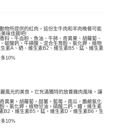
的店家。未經商家同意取消之訂單仍視為有效，需透過AFTEE
繳納相關費用。
0，滿NT$999(含以上)免運費
否成功請以「AFTEE先享後付 」之結帳頁面顯示為準，若有關於
功／繳費後需取消欲退款等相關疑問，請聯繫「AFTEE先享後
富取貨_限重10KG
援中心」
https://netprotections.freshdesk.com/support/home
0，滿NT$999(含以上)免運費
動物所提供的紅肉，這份生牛肉和羊肉晚餐可能
美味佳餚吧!
項】
香料、牛血粉、魚油、牛肺、奇異果、胡蘿蔔、
付款_限重10KG
恩沛科技股份有限公司提供之「AFTEE先享後付」服務完成之
、碳酸鈣、牛磺酸、混合生育酚、氯化鉀、植物
依本服務之必要範圍內提供個人資料，並將交易相關給付款項請
0，滿NT$999(含以上)免運費
生素A、硒、維生素B2、維生素B5、錳、維生素
讓予恩沛科技股份有限公司。
個人資料處理事宜，請瀏覽以下網址：
多10%
1取貨_限重10KG
ee.tw/terms/#terms3
0，滿NT$999(含以上)免運費
年的使用者請事先徵得法定代理人或監護人之同意方可使用
E先享後付」，若未經同意申辦者引起之損失，本公司不負相關責
AFTEE先享後付」時，將依據個別帳號之用戶狀況，依本公司
20，滿NT$999(含以上)免運費
核予不同之上限額度；若仍有額度不足之情形，本公司將視審查
西蘭北島美麗風光的美食。它充滿獨特的放養雞肉風味，讓
用戶進行身份認證。
毛速配 14:00前下單當日到！🐶
一人註冊多個帳號或使用他人資訊註冊。若發現惡意使用之情
奇異果，胡蘿蔔，甜薯，藍莓，南瓜，膽鹼氯化
20，滿NT$999(含以上)免運費
科技股份有限公司將有權停止該用戶之使用額度並採取法律行
酚，氯化鉀，植物甘油，磷酸二鈣，鐵，維生素
素B2，維生素B5，錳，維生素D，維生素B6，生
多10%