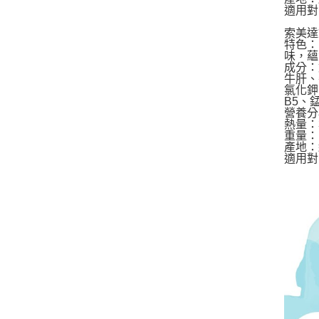
適用對
索美達
特色：
味，蘊
成分：
牛肝、
氯化鉀
B5、
營養分
熱量：35
重量：1
產地：
適用對