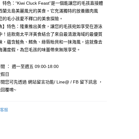
特色：“Kiwi Cluck Feast”是一個能讓您的毛孩直接體
小企業銀行
台中商業銀行
西蘭北島美麗風光的美食。它充滿獨特的放養雞肉風
台灣）商業銀行
華泰商業銀行
業銀行
遠東國際商業銀行
您的毛小孩愛不釋口的美食探險。
業銀行
永豐商業銀行
魚】特色：隆重推出美食，讓您的毛孩宛如享受在游泳
業銀行
星展（台灣）商業銀行
中！這款南太平洋美食結合了來自最清澈海域的最優質
際商業銀行
中國信託商業銀行
y
味，蘊含鮭魚、鱈魚、綠唇貽貝和一抹海風，這就像去
天信用卡公司
享後付
海灘度假，為您毛孩的味蕾帶來無限享受。
FTEE先享後付」】
 ： 週一至週五 09:00-18:00
先享後付是「在收到商品之後才付款」的支付方式。 讓您購物簡單
定假日
心！
：不需註冊會員、不需綁卡、不需儲值。
您可先透過 網站留言功能/ Line@ / FB 留下訊息 ，
：只要手機號碼，簡訊認證，即可結帳。
回覆唷~
：先確認商品／服務後，再付款。
款_限重5KG
EE先享後付」結帳流程】
0，滿NT$999(含以上)免運費
方式選擇「AFTEE先享後付」後，將跳轉至「AFTEE先享後
客服
頁面，進行簡訊認證並確認金額後，即可完成結帳。
取貨_限重5KG
成立數日內，您將收到繳費通知簡訊。
費通知簡訊後14天內，點擊此簡訊中的連結，可透過四大超商
0，滿NT$999(含以上)免運費
網路銀行／等多元方式進行付款，方視為交易完成。
：結帳手續完成當下不需立刻繳費，但若您需要取消訂單，請聯
付款_限重10KG