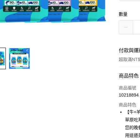
數量
付款與運
超取滿NT$
付款方式
商品特色
信用卡一
商品編號
10218894
信用卡分
商品特色
3 期 
【牛+
合作金
草原吃
超商取貨
華南商
您的晚
LINE Pay
上海商
用這道
國泰世