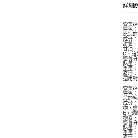
詳細
索美達
特色：
比您的
成分：
甜薯、
甘油、
D、維
營養分
熱量：36
重量：1
產地：
適用對
索美達
特色：
您的毛
成分：
物，鹽
E，磷
物素，
營養分
熱量：35
重量：1
產地：