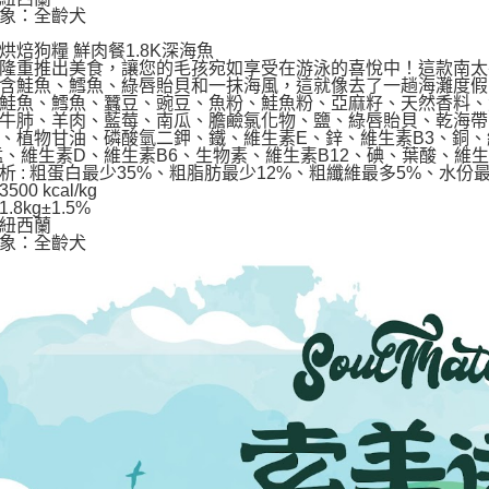
象：全齡犬
烘焙狗糧 鮮肉餐1.8K深海魚
隆重推出美食，讓您的毛孩宛如享受在游泳的喜悅中！這款南太
含鮭魚、鱈魚、綠唇貽貝和一抹海風，這就像去了一趟海灘度假
鮭魚、鱈魚、蠶豆、豌豆、魚粉、鮭魚粉、亞麻籽、天然香料、
牛肺、羊肉、藍莓、南瓜、膽鹼氯化物、鹽、綠唇貽貝、乾海帶
、植物甘油、磷酸氫二鉀、鐵、維生素E、鋅、維生素B3、銅、
錳、維生素D、維生素B6、生物素、維生素B12、碘、葉酸、維生
析 : 粗蛋白最少35%、粗脂肪最少12%、粗纖維最多5%、水份最
00 kcal/kg
.8kg±1.5%
紐西蘭
象：全齡犬