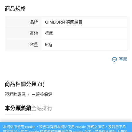
商品規格
品牌
GIMBORN 德國竣寶
產地
德國
容量
50g
客服
商品相關分類 (1)
🐱貓咪專區
－營養保健
本分類熱銷
全站排行
本網站中使用 cookie，欲查詢有關本網站使用 cookie 方式之詳情，及若您不希
熱門標籤