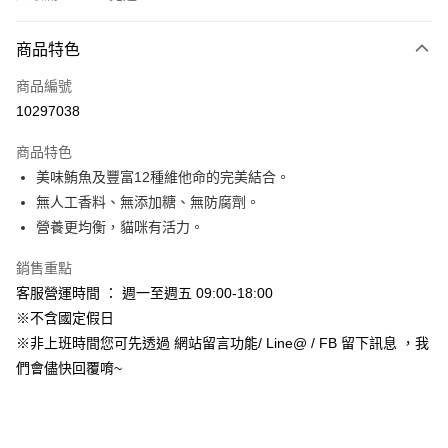
付款方式
商品特色
信用卡一次付款
商品編號
信用卡分期付款
10297038
3 期 0 利率 每期
NT$56
21家銀行
商品特色
合作金庫商業銀行
第一商業銀行
超商取貨付款
美味鮪魚及豐富12種維他命的完美結合。
華南商業銀行
彰化商業銀行
無人工香料、無添加糖、無防腐劑。
LINE Pay
上海商業儲蓄銀行
台北富邦商業銀行
國泰世華商業銀行
兆豐國際商業銀行
營養更均衡，貓咪有活力。
Apple Pay
臺灣中小企業銀行
台中商業銀行
銷售重點
匯豐（台灣）商業銀行
華泰商業銀行
街口支付
聯邦商業銀行
遠東國際商業銀行
客服營運時間 ： 週一至週五 09:00-18:00
元大商業銀行
永豐商業銀行
悠遊付
※不含國定假日
玉山商業銀行
星展（台灣）商業銀行
※非上班時間您可先透過 網站留言功能/ Line@ / FB 留下訊息 ，我
台新國際商業銀行
中國信託商業銀行
Google Pay
們會儘快回覆唷~
台灣樂天信用卡公司
AFTEE先享後付
相關說明
【關於「AFTEE先享後付」】