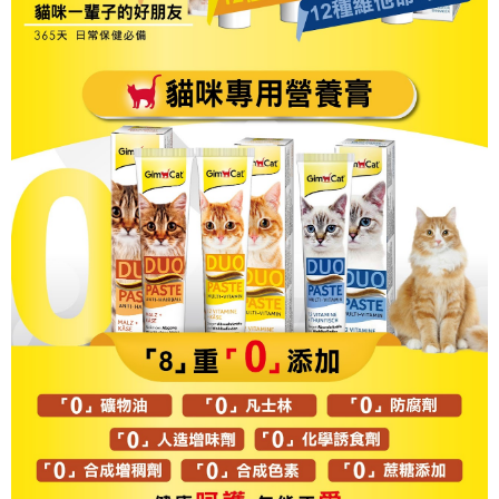
３．未成年的使用者請事先徵得法定代理人或監護人之同意方可使用
宅配
「AFTEE先享後付」，若未經同意申辦者引起之損失，本公司不負相關責
任。
每筆NT$120，滿NT$999(含以上)免運費
４．使用「AFTEE先享後付」時，將依據個別帳號之用戶狀況，依本公司即
時審查核予不同之上限額度；若仍有額度不足之情形，本公司將視審查結果
中壢限定｜毛速配 14:00前下單當日到！🐶
請求用戶進行身份認證。
每筆NT$120，滿NT$999(含以上)免運費
５．嚴禁一人註冊多個帳號或使用他人資訊註冊。若發現惡意使用之情形，
恩沛科技股份有限公司將有權停止該用戶之使用額度並採取法律行動。