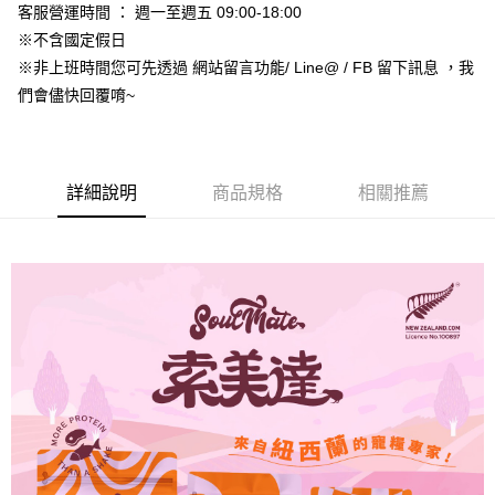
全家取貨付款_限重5KG
客服營運時間 ： 週一至週五 09:00-18:00
每筆NT$60，滿NT$999(含以上)免運費
【「AFTEE先享後付」結帳流程】
※不含國定假日
１．於結帳方式選擇「AFTEE先享後付」後，將跳轉至「AFTEE先享後付」
※非上班時間您可先透過 網站留言功能/ Line@ / FB 留下訊息 ，我
付款後全家取貨_限重5KG
結帳頁面，進行簡訊認證並確認金額後，即可完成結帳。
們會儘快回覆唷~
２．訂單成立數日內，您將收到繳費通知簡訊。
每筆NT$60，滿NT$999(含以上)免運費
３．收到繳費通知簡訊後14天內，點擊此簡訊中的連結，可透過四大超商／
ATM／網路銀行／等多元方式進行付款，方視為交易完成。
萊爾富取貨付款_限重10KG
※ 請注意：結帳手續完成當下不需立刻繳費，但若您需要取消訂單，請聯絡
每筆NT$60，滿NT$999(含以上)免運費
購買商品的店家。未經商家同意取消之訂單仍視為有效，需透過AFTEE先享
詳細說明
商品規格
相關推薦
後付繳納相關費用。
付款後萊爾富取貨_限重10KG
※ 交易是否成功請以「AFTEE先享後付 」之結帳頁面顯示為準，若有關於
是否繳費成功／繳費後需取消欲退款等相關疑問，請聯繫「AFTEE先享後付
每筆NT$60，滿NT$999(含以上)免運費
客戶支援中心」
https://netprotections.freshdesk.com/support/home
7-11取貨付款_限重10KG
【注意事項】
１．透過由恩沛科技股份有限公司提供之「AFTEE先享後付」服務完成之交
每筆NT$60，滿NT$999(含以上)免運費
易，需依本服務之必要範圍內提供個人資料，並將交易相關給付款項請求債
權轉讓予恩沛科技股份有限公司。
付款後7-11取貨_限重10KG
２．關於個人資料處理事宜，請瀏覽以下網址：
每筆NT$60，滿NT$999(含以上)免運費
https://aftee.tw/terms/#terms3
３．未成年的使用者請事先徵得法定代理人或監護人之同意方可使用
宅配
「AFTEE先享後付」，若未經同意申辦者引起之損失，本公司不負相關責
任。
每筆NT$120，滿NT$999(含以上)免運費
４．使用「AFTEE先享後付」時，將依據個別帳號之用戶狀況，依本公司即
時審查核予不同之上限額度；若仍有額度不足之情形，本公司將視審查結果