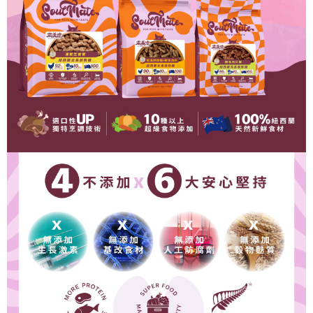
中壢限定｜毛速配 14:00前下單當日到！🐶
請求用戶進行身份認證。
每筆NT$120，滿NT$999(含以上)免運費
５．嚴禁一人註冊多個帳號或使用他人資訊註冊。若發現惡意使用之情形，
恩沛科技股份有限公司將有權停止該用戶之使用額度並採取法律行動。