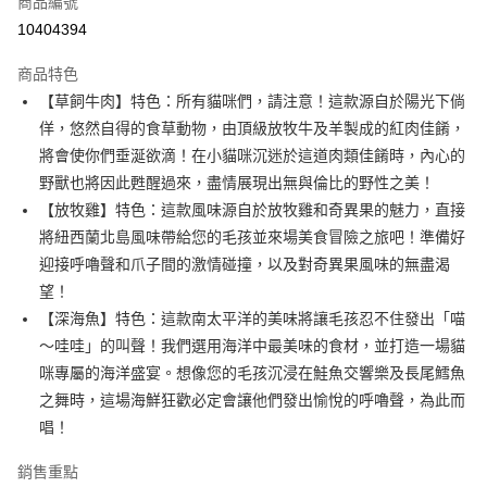
商品編號
信用卡分期付款
10404394
3 期 0 利率 每期
NT$333
21家銀行
商品特色
合作金庫商業銀行
第一商業銀行
超商取貨付款
【草飼牛肉】特色：所有貓咪們，請注意！這款源自於陽光下倘
華南商業銀行
彰化商業銀行
佯，悠然自得的食草動物，由頂級放牧牛及羊製成的紅肉佳餚，
LINE Pay
上海商業儲蓄銀行
台北富邦商業銀行
國泰世華商業銀行
兆豐國際商業銀行
將會使你們垂涎欲滴！在小貓咪沉迷於這道肉類佳餚時，內心的
Apple Pay
臺灣中小企業銀行
台中商業銀行
野獸也將因此甦醒過來，盡情展現出無與倫比的野性之美！
匯豐（台灣）商業銀行
華泰商業銀行
【放牧雞】特色：這款風味源自於放牧雞和奇異果的魅力，直接
街口支付
聯邦商業銀行
遠東國際商業銀行
將紐西蘭北島風味帶給您的毛孩並來場美食冒險之旅吧！準備好
元大商業銀行
永豐商業銀行
悠遊付
迎接呼嚕聲和爪子間的激情碰撞，以及對奇異果風味的無盡渴
玉山商業銀行
星展（台灣）商業銀行
望！
台新國際商業銀行
中國信託商業銀行
Google Pay
台灣樂天信用卡公司
【深海魚】特色：這款南太平洋的美味將讓毛孩忍不住發出「喵
AFTEE先享後付
～哇哇」的叫聲！我們選用海洋中最美味的食材，並打造一場貓
相關說明
咪專屬的海洋盛宴。想像您的毛孩沉浸在鮭魚交響樂及長尾鱈魚
【關於「AFTEE先享後付」】
ATM付款
之舞時，這場海鮮狂歡必定會讓他們發出愉悅的呼嚕聲，為此而
AFTEE先享後付是「在收到商品之後才付款」的支付方式。 讓您購物簡單
便利好安心！
唱！
１．簡單：不需註冊會員、不需綁卡、不需儲值。
運送方式
２．便利：只要手機號碼，簡訊認證，即可結帳。
銷售重點
３．安心：先確認商品／服務後，再付款。