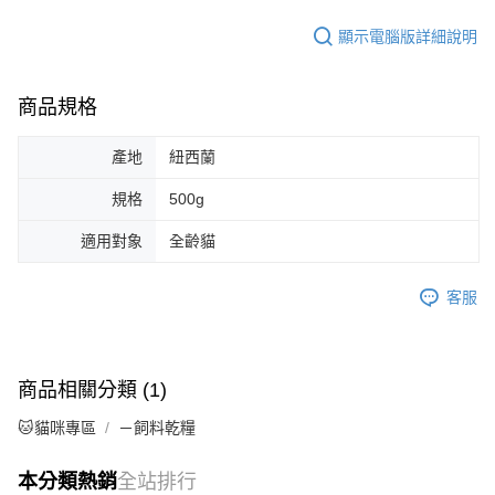
顯示電腦版詳細說明
商品規格
產地
紐西蘭
規格
500g
適用對象
全齡貓
客服
商品相關分類 (1)
🐱貓咪專區
－飼料乾糧
本分類熱銷
全站排行