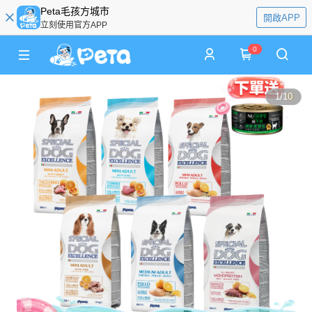
Peta毛孩方城市
開啟APP
立刻使用官方APP
0
1
/
10