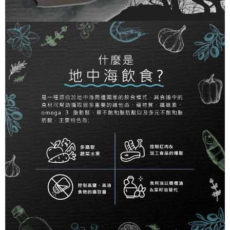
宅配
「AFTEE先享後付」，若未經同意申辦者引起之損失，本公司不負相關責
任。
每筆NT$120，滿NT$999(含以上)免運費
４．使用「AFTEE先享後付」時，將依據個別帳號之用戶狀況，依本公司即
時審查核予不同之上限額度；若仍有額度不足之情形，本公司將視審查結果
中壢限定｜毛速配 14:00前下單當日到！🐶
請求用戶進行身份認證。
每筆NT$120，滿NT$999(含以上)免運費
５．嚴禁一人註冊多個帳號或使用他人資訊註冊。若發現惡意使用之情形，
恩沛科技股份有限公司將有權停止該用戶之使用額度並採取法律行動。