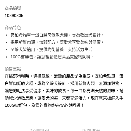
信用卡一次付款
商品編號
信用卡分期付款
10890305
3 期 0 利率 每期
NT$28
21家銀行
商品特色
合作金庫商業銀行
第一商業銀行
超商取貨付款
安柏希雅單一蛋白鮮肉低敏犬糧，專為敏感犬設計。
華南商業銀行
彰化商業銀行
採用新鮮肉類，無穀配方，讓愛犬享受美味與健康。
LINE Pay
上海商業儲蓄銀行
台北富邦商業銀行
國泰世華商業銀行
兆豐國際商業銀行
全齡犬皆適用，提供均衡營養，支持活力生活。
Apple Pay
臺灣中小企業銀行
台中商業銀行
100G嘗鮮包，讓您輕鬆體驗高品質寵物飼料。
匯豐（台灣）商業銀行
華泰商業銀行
街口支付
聯邦商業銀行
遠東國際商業銀行
銷售重點
元大商業銀行
永豐商業銀行
悠遊付
在挑選狗糧時，選擇低敏、無穀的產品尤為重要。安柏希雅單一蛋
玉山商業銀行
星展（台灣）商業銀行
白鮮肉低敏犬糧，專為全齡犬設計，採用新鮮肉類，無添加穀物，
台新國際商業銀行
中國信託商業銀行
Google Pay
讓您的毛孩享受健康、美味的飲食。每一口都充滿天然的滋味，幫
台灣樂天信用卡公司
全盈+PAY
助減少過敏反應，讓愛犬的每一天都充滿活力。現在就來搶鮮入手
100G嘗鮮包，為您的寵物帶來安心與呵護！
AFTEE先享後付
相關說明
【關於「AFTEE先享後付」】
ATM付款
AFTEE先享後付是「在收到商品之後才付款」的支付方式。 讓您購物簡單