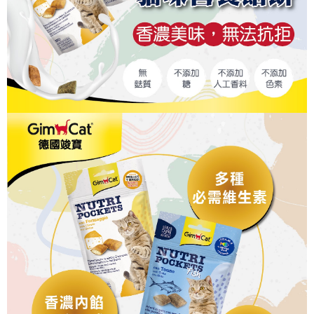
４．使用「AFTEE先享後付」時，將依據個別帳號之用戶狀況，依本公司即
時審查核予不同之上限額度；若仍有額度不足之情形，本公司將視審查結果
中壢限定｜毛速配 14:00前下單當日到！🐶
請求用戶進行身份認證。
每筆NT$120，滿NT$999(含以上)免運費
５．嚴禁一人註冊多個帳號或使用他人資訊註冊。若發現惡意使用之情形，
恩沛科技股份有限公司將有權停止該用戶之使用額度並採取法律行動。