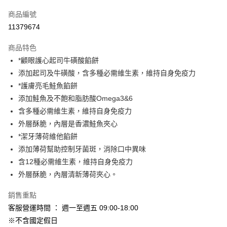
信用卡一次付款
商品編號
信用卡分期付款
11379674
3 期 0 利率 每期
NT$41
21家銀行
商品特色
合作金庫商業銀行
第一商業銀行
超商取貨付款
*顧眼護心起司牛磺酸餡餅
華南商業銀行
彰化商業銀行
添加起司及牛磺酸，含多種必需維生素，維持自身免疫力
LINE Pay
上海商業儲蓄銀行
台北富邦商業銀行
國泰世華商業銀行
兆豐國際商業銀行
*護膚亮毛鮭魚餡餅
Apple Pay
臺灣中小企業銀行
台中商業銀行
添加鮭魚及不飽和脂肪酸Omega3&6
匯豐（台灣）商業銀行
華泰商業銀行
含多種必需維生素，維持自身免疫力
街口支付
聯邦商業銀行
遠東國際商業銀行
外層酥脆，內層是香濃鮭魚夾心
元大商業銀行
永豐商業銀行
悠遊付
*潔牙薄荷維他餡餅
玉山商業銀行
星展（台灣）商業銀行
添加薄荷幫助控制牙菌斑，消除口中異味
台新國際商業銀行
中國信託商業銀行
Google Pay
台灣樂天信用卡公司
含12種必需維生素，維持自身免疫力
AFTEE先享後付
外層酥脆，內層清新薄荷夾心。
相關說明
【關於「AFTEE先享後付」】
銷售重點
ATM付款
AFTEE先享後付是「在收到商品之後才付款」的支付方式。 讓您購物簡單
客服營運時間 ： 週一至週五 09:00-18:00
便利好安心！
１．簡單：不需註冊會員、不需綁卡、不需儲值。
※不含國定假日
運送方式