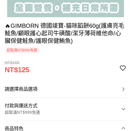
🔥GIMBORN 德國竣寶-貓咪餡餅60g(護膚亮毛
鮭魚/顧眼護心起司牛磺酸/潔牙薄荷維他命/心
臟保健鮭魚/護眼保健鮪魚)
超取滿NT$999免運
NT$160
NT$125
請選擇商品選項
付款與運送方式
超取滿NT$999免運
付款方式
商品特色