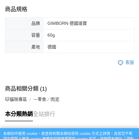
商品規格
品牌
GIMBORN 德國竣寶
容量
60g
產地
德國
客服
商品相關分類 (1)
🐱貓咪專區
－零食／肉泥
本分類熱銷
全站排行
本網站中使用 cookie，欲查詢有關本網站使用 cookie 方式之詳情，及若您不希
熱門標籤