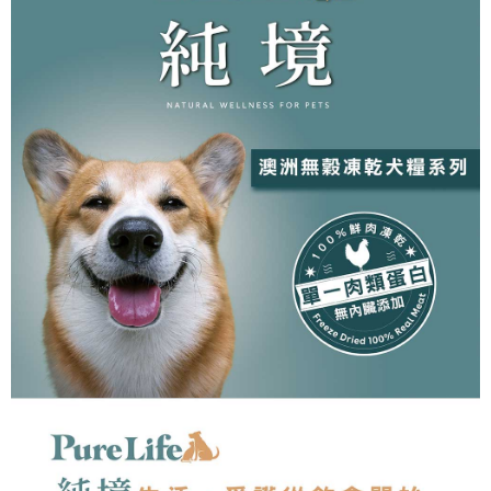
中壢限定｜毛速配 14:00前下單當日到！🐶
請求用戶進行身份認證。
每筆NT$120，滿NT$999(含以上)免運費
５．嚴禁一人註冊多個帳號或使用他人資訊註冊。若發現惡意使用之情形，
恩沛科技股份有限公司將有權停止該用戶之使用額度並採取法律行動。