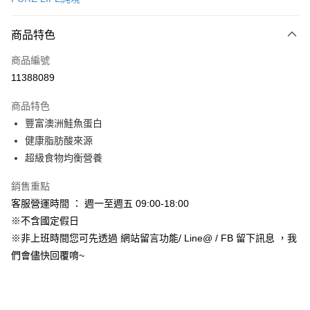
信用卡分期付款
3 期 0 利率 每期
NT$96
21家銀行
商品特色
合作金庫商業銀行
第一商業銀行
超商取貨付款
商品編號
華南商業銀行
彰化商業銀行
11388089
LINE Pay
上海商業儲蓄銀行
台北富邦商業銀行
國泰世華商業銀行
兆豐國際商業銀行
商品特色
Apple Pay
臺灣中小企業銀行
台中商業銀行
豐富澳洲鮭魚蛋白
匯豐（台灣）商業銀行
華泰商業銀行
街口支付
健康脂肪酸來源
聯邦商業銀行
遠東國際商業銀行
元大商業銀行
永豐商業銀行
超級食物均衡營養
悠遊付
玉山商業銀行
星展（台灣）商業銀行
台新國際商業銀行
中國信託商業銀行
Google Pay
銷售重點
台灣樂天信用卡公司
客服營運時間 ： 週一至週五 09:00-18:00
AFTEE先享後付
※不含國定假日
相關說明
※非上班時間您可先透過 網站留言功能/ Line@ / FB 留下訊息 ，我
【關於「AFTEE先享後付」】
ATM付款
們會儘快回覆唷~
AFTEE先享後付是「在收到商品之後才付款」的支付方式。 讓您購物簡單
便利好安心！
１．簡單：不需註冊會員、不需綁卡、不需儲值。
運送方式
２．便利：只要手機號碼，簡訊認證，即可結帳。
３．安心：先確認商品／服務後，再付款。