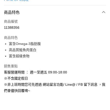
信用卡分期付款
3 期 0 利率 每期
NT$96
21家銀行
商品特色
合作金庫商業銀行
第一商業銀行
超商取貨付款
商品編號
華南商業銀行
彰化商業銀行
11388356
LINE Pay
上海商業儲蓄銀行
台北富邦商業銀行
國泰世華商業銀行
兆豐國際商業銀行
商品特色
Apple Pay
臺灣中小企業銀行
台中商業銀行
富含Omega-3脂肪酸
匯豐（台灣）商業銀行
華泰商業銀行
街口支付
高品質鮭魚肉蛋白
聯邦商業銀行
遠東國際商業銀行
元大商業銀行
永豐商業銀行
富含超級食物
悠遊付
玉山商業銀行
星展（台灣）商業銀行
台新國際商業銀行
中國信託商業銀行
Google Pay
銷售重點
台灣樂天信用卡公司
客服營運時間 ： 週一至週五 09:00-18:00
AFTEE先享後付
※不含國定假日
相關說明
※非上班時間您可先透過 網站留言功能/ Line@ / FB 留下訊息 ，我
【關於「AFTEE先享後付」】
ATM付款
們會儘快回覆唷~
AFTEE先享後付是「在收到商品之後才付款」的支付方式。 讓您購物簡單
便利好安心！
１．簡單：不需註冊會員、不需綁卡、不需儲值。
運送方式
２．便利：只要手機號碼，簡訊認證，即可結帳。
３．安心：先確認商品／服務後，再付款。