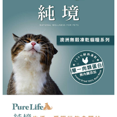
中壢限定｜毛速配 14:00前下單當日到！🐶
請求用戶進行身份認證。
每筆NT$120，滿NT$999(含以上)免運費
５．嚴禁一人註冊多個帳號或使用他人資訊註冊。若發現惡意使用之情形，
恩沛科技股份有限公司將有權停止該用戶之使用額度並採取法律行動。