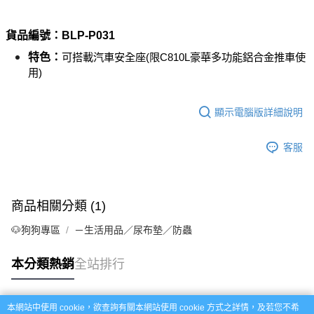
每筆NT$60，滿NT$999(含以上)免運費
【「AFTEE先享後付」結帳流程】
１．於結帳方式選擇「AFTEE先享後付」後，將跳轉至「AFTEE先享後付」
付款後全家取貨_限重5KG
結帳頁面，進行簡訊認證並確認金額後，即可完成結帳。
貨品編號：BLP-P0
31
２．訂單成立數日內，您將收到繳費通知簡訊。
每筆NT$60，滿NT$999(含以上)免運費
特色：
可搭載汽車安全座(限C810L豪華多功能鋁合金推車使
３．收到繳費通知簡訊後14天內，點擊此簡訊中的連結，可透過四大超商／
ATM／網路銀行／等多元方式進行付款，方視為交易完成。
用)
萊爾富取貨付款_限重10KG
※ 請注意：結帳手續完成當下不需立刻繳費，但若您需要取消訂單，請聯絡
每筆NT$60，滿NT$999(含以上)免運費
購買商品的店家。未經商家同意取消之訂單仍視為有效，需透過AFTEE先享
後付繳納相關費用。
顯示電腦版詳細說明
付款後萊爾富取貨_限重10KG
※ 交易是否成功請以「AFTEE先享後付 」之結帳頁面顯示為準，若有關於
是否繳費成功／繳費後需取消欲退款等相關疑問，請聯繫「AFTEE先享後付
每筆NT$60，滿NT$999(含以上)免運費
客服
客戶支援中心」
https://netprotections.freshdesk.com/support/home
7-11取貨付款_限重10KG
【注意事項】
１．透過由恩沛科技股份有限公司提供之「AFTEE先享後付」服務完成之交
每筆NT$60，滿NT$999(含以上)免運費
易，需依本服務之必要範圍內提供個人資料，並將交易相關給付款項請求債
商品相關分類 (1)
權轉讓予恩沛科技股份有限公司。
付款後7-11取貨_限重10KG
２．關於個人資料處理事宜，請瀏覽以下網址：
🐶狗狗專區
－生活用品／尿布墊／防蟲
每筆NT$60，滿NT$999(含以上)免運費
https://aftee.tw/terms/#terms3
３．未成年的使用者請事先徵得法定代理人或監護人之同意方可使用
宅配
「AFTEE先享後付」，若未經同意申辦者引起之損失，本公司不負相關責
本分類熱銷
全站排行
任。
每筆NT$120，滿NT$999(含以上)免運費
４．使用「AFTEE先享後付」時，將依據個別帳號之用戶狀況，依本公司即
時審查核予不同之上限額度；若仍有額度不足之情形，本公司將視審查結果
中壢限定｜毛速配 14:00前下單當日到！🐶
本網站中使用 cookie，欲查詢有關本網站使用 cookie 方式之詳情，及若您不希
請求用戶進行身份認證。