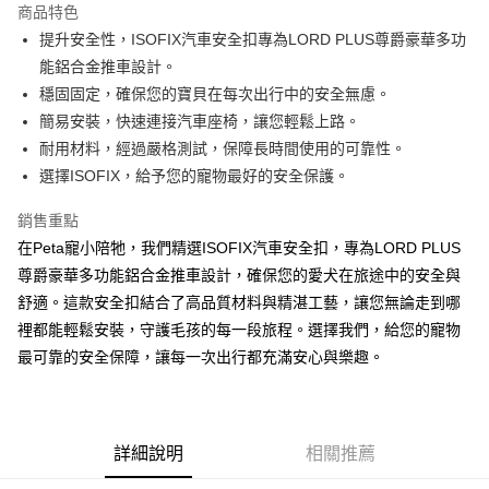
商品特色
合作金庫商業銀行
第一商業銀行
超商取貨付款
提升安全性，ISOFIX汽車安全扣專為LORD PLUS尊爵豪華多功
華南商業銀行
彰化商業銀行
能鋁合金推車設計。
LINE Pay
上海商業儲蓄銀行
台北富邦商業銀行
國泰世華商業銀行
兆豐國際商業銀行
穩固固定，確保您的寶貝在每次出行中的安全無慮。
Apple Pay
臺灣中小企業銀行
台中商業銀行
簡易安裝，快速連接汽車座椅，讓您輕鬆上路。
匯豐（台灣）商業銀行
華泰商業銀行
耐用材料，經過嚴格測試，保障長時間使用的可靠性。
街口支付
聯邦商業銀行
遠東國際商業銀行
選擇ISOFIX，給予您的寵物最好的安全保護。
元大商業銀行
永豐商業銀行
悠遊付
玉山商業銀行
星展（台灣）商業銀行
銷售重點
台新國際商業銀行
中國信託商業銀行
Google Pay
在Peta寵小陪牠，我們精選ISOFIX汽車安全扣，專為LORD PLUS
台灣樂天信用卡公司
全盈+PAY
尊爵豪華多功能鋁合金推車設計，確保您的愛犬在旅途中的安全與
舒適。這款安全扣結合了高品質材料與精湛工藝，讓您無論走到哪
AFTEE先享後付
裡都能輕鬆安裝，守護毛孩的每一段旅程。選擇我們，給您的寵物
相關說明
最可靠的安全保障，讓每一次出行都充滿安心與樂趣。
【關於「AFTEE先享後付」】
ATM付款
AFTEE先享後付是「在收到商品之後才付款」的支付方式。 讓您購物簡單
便利好安心！
１．簡單：不需註冊會員、不需綁卡、不需儲值。
運送方式
２．便利：只要手機號碼，簡訊認證，即可結帳。
詳細說明
相關推薦
３．安心：先確認商品／服務後，再付款。
全家取貨付款_限重5KG