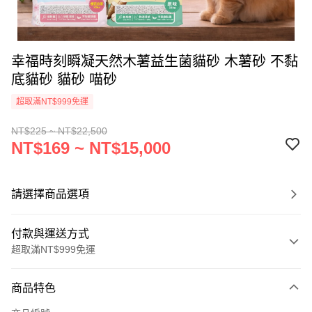
幸福時刻瞬凝天然木薯益生菌貓砂 木薯砂 不黏
底貓砂 貓砂 喵砂
超取滿NT$999免運
NT$225 ~ NT$22,500
NT$169 ~ NT$15,000
請選擇商品選項
付款與運送方式
超取滿NT$999免運
付款方式
商品特色
信用卡一次付款