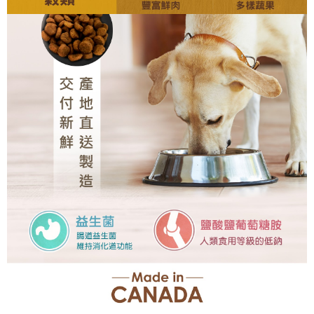
中壢限定｜毛速配 14:00前下單當日到！🐶
請求用戶進行身份認證。
每筆NT$120，滿NT$999(含以上)免運費
５．嚴禁一人註冊多個帳號或使用他人資訊註冊。若發現惡意使用之情形，
恩沛科技股份有限公司將有權停止該用戶之使用額度並採取法律行動。