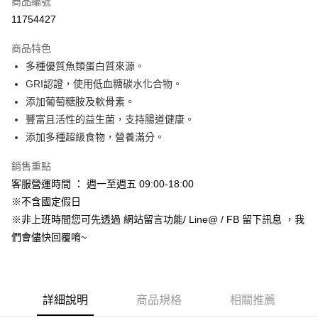
商品編號
信用卡分期付款
11754427
3 期 0 利率 每期
NT$199
21家銀行
商品特色
合作金庫商業銀行
第一商業銀行
超商取貨付款
多種優質魚類蛋白質來源。
華南商業銀行
彰化商業銀行
GRI認證，使用低血糖碳水化合物。
LINE Pay
上海商業儲蓄銀行
台北富邦商業銀行
國泰世華商業銀行
兆豐國際商業銀行
添加葡萄糖胺及軟骨素。
Apple Pay
臺灣中小企業銀行
台中商業銀行
豐富且活性的益生菌，支持腸道健康。
匯豐（台灣）商業銀行
華泰商業銀行
添加多種超級食物，營養滿分。
街口支付
聯邦商業銀行
遠東國際商業銀行
元大商業銀行
永豐商業銀行
悠遊付
銷售重點
玉山商業銀行
星展（台灣）商業銀行
客服營運時間 ： 週一至週五 09:00-18:00
台新國際商業銀行
中國信託商業銀行
Google Pay
※不含國定假日
台灣樂天信用卡公司
AFTEE先享後付
※非上班時間您可先透過 網站留言功能/ Line@ / FB 留下訊息 ，我
相關說明
們會儘快回覆唷~
【關於「AFTEE先享後付」】
ATM付款
AFTEE先享後付是「在收到商品之後才付款」的支付方式。 讓您購物簡單
便利好安心！
１．簡單：不需註冊會員、不需綁卡、不需儲值。
運送方式
詳細說明
商品規格
相關推薦
２．便利：只要手機號碼，簡訊認證，即可結帳。
３．安心：先確認商品／服務後，再付款。