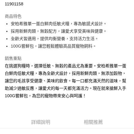
信用卡分期付款
11901158
3 期 0 利率 每期
NT$33
21家銀行
商品特色
合作金庫商業銀行
第一商業銀行
超商取貨付款
安柏希雅單一蛋白鮮肉低敏犬糧，專為敏感犬設計。
華南商業銀行
彰化商業銀行
採用新鮮肉類，無穀配方，讓愛犬享受美味與健康。
LINE Pay
上海商業儲蓄銀行
台北富邦商業銀行
國泰世華商業銀行
兆豐國際商業銀行
全齡犬皆適用，提供均衡營養，支持活力生活。
Apple Pay
臺灣中小企業銀行
台中商業銀行
100G嘗鮮包，讓您輕鬆體驗高品質寵物飼料。
匯豐（台灣）商業銀行
華泰商業銀行
街口支付
聯邦商業銀行
遠東國際商業銀行
銷售重點
元大商業銀行
永豐商業銀行
悠遊付
在挑選狗糧時，選擇低敏、無穀的產品尤為重要。安柏希雅單一蛋
玉山商業銀行
星展（台灣）商業銀行
白鮮肉低敏犬糧，專為全齡犬設計，採用新鮮肉類，無添加穀物，
台新國際商業銀行
中國信託商業銀行
Google Pay
讓您的毛孩享受健康、美味的飲食。每一口都充滿天然的滋味，幫
台灣樂天信用卡公司
全盈+PAY
助減少過敏反應，讓愛犬的每一天都充滿活力。現在就來搶鮮入手
100G嘗鮮包，為您的寵物帶來安心與呵護！
AFTEE先享後付
相關說明
【關於「AFTEE先享後付」】
ATM付款
AFTEE先享後付是「在收到商品之後才付款」的支付方式。 讓您購物簡單
詳細說明
相關推薦
便利好安心！
１．簡單：不需註冊會員、不需綁卡、不需儲值。
運送方式