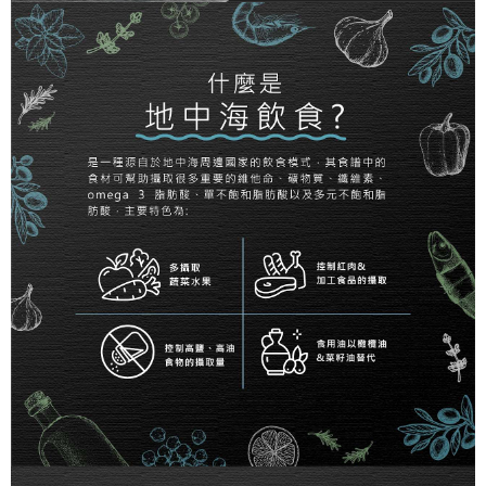
４．使用「AFTEE先享後付」時，將依據個別帳號之用戶狀況，依本公司即
時審查核予不同之上限額度；若仍有額度不足之情形，本公司將視審查結果
中壢限定｜毛速配 14:00前下單當日到！🐶
請求用戶進行身份認證。
每筆NT$120，滿NT$999(含以上)免運費
５．嚴禁一人註冊多個帳號或使用他人資訊註冊。若發現惡意使用之情形，
恩沛科技股份有限公司將有權停止該用戶之使用額度並採取法律行動。