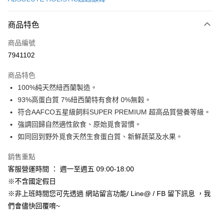
信用卡分期付款
3 期 0 利率 每期
NT$66
21家銀行
商品特色
合作金庫商業銀行
第一商業銀行
超商取貨付款
商品編號
華南商業銀行
彰化商業銀行
7941102
LINE Pay
上海商業儲蓄銀行
台北富邦商業銀行
國泰世華商業銀行
兆豐國際商業銀行
商品特色
Apple Pay
臺灣中小企業銀行
台中商業銀行
100%純天然紐西蘭製造。
匯豐（台灣）商業銀行
華泰商業銀行
街口支付
93%高蛋白質 7%紐西蘭特有食材 0%無穀。
聯邦商業銀行
遠東國際商業銀行
元大商業銀行
永豐商業銀行
符合AAFCO五星級飼料SUPER PREMIUM 超高品質營養等級。
悠遊付
玉山商業銀行
星展（台灣）商業銀行
強調回歸自然適性飲食、原始覓食習慣。
台新國際商業銀行
中國信託商業銀行
Google Pay
如同回到野外覓食天然生食蛋白質、新鮮蔬菜及水果。
台灣樂天信用卡公司
AFTEE先享後付
銷售重點
相關說明
客服營運時間 ： 週一至週五 09:00-18:00
【關於「AFTEE先享後付」】
ATM付款
※不含國定假日
AFTEE先享後付是「在收到商品之後才付款」的支付方式。 讓您購物簡單
便利好安心！
※非上班時間您可先透過 網站留言功能/ Line@ / FB 留下訊息 ，我
１．簡單：不需註冊會員、不需綁卡、不需儲值。
運送方式
們會儘快回覆唷~
２．便利：只要手機號碼，簡訊認證，即可結帳。
３．安心：先確認商品／服務後，再付款。