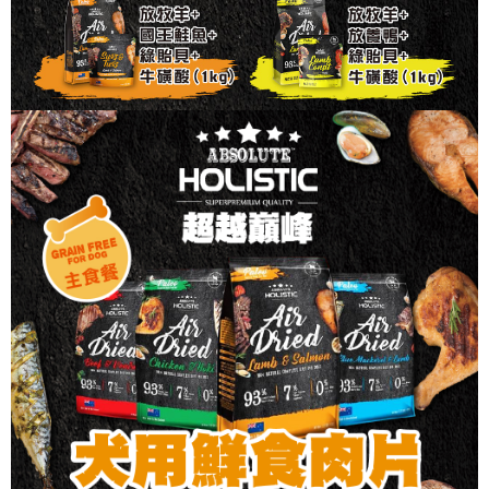
中壢限定｜毛速配 14:00前下單當日到！🐶
請求用戶進行身份認證。
每筆NT$120，滿NT$999(含以上)免運費
５．嚴禁一人註冊多個帳號或使用他人資訊註冊。若發現惡意使用之情形，
恩沛科技股份有限公司將有權停止該用戶之使用額度並採取法律行動。