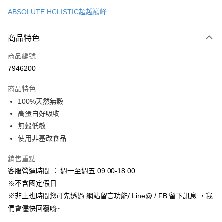
信用卡一次付款
ABSOLUTE HOLISTIC超越巔峰
信用卡分期付款
3 期 0 利率 每期
NT$233
21家銀行
商品特色
合作金庫商業銀行
第一商業銀行
超商取貨付款
商品編號
華南商業銀行
彰化商業銀行
7946200
LINE Pay
上海商業儲蓄銀行
台北富邦商業銀行
國泰世華商業銀行
兆豐國際商業銀行
商品特色
Apple Pay
臺灣中小企業銀行
台中商業銀行
100%天然無榖
匯豐（台灣）商業銀行
華泰商業銀行
街口支付
高蛋白好吸收
聯邦商業銀行
遠東國際商業銀行
元大商業銀行
永豐商業銀行
無穀低敏
悠遊付
玉山商業銀行
星展（台灣）商業銀行
使用非基改食品
台新國際商業銀行
中國信託商業銀行
Google Pay
台灣樂天信用卡公司
銷售重點
AFTEE先享後付
客服營運時間 ： 週一至週五 09:00-18:00
相關說明
※不含國定假日
【關於「AFTEE先享後付」】
ATM付款
※非上班時間您可先透過 網站留言功能/ Line@ / FB 留下訊息 ，我
AFTEE先享後付是「在收到商品之後才付款」的支付方式。 讓您購物簡單
便利好安心！
們會儘快回覆唷~
１．簡單：不需註冊會員、不需綁卡、不需儲值。
運送方式