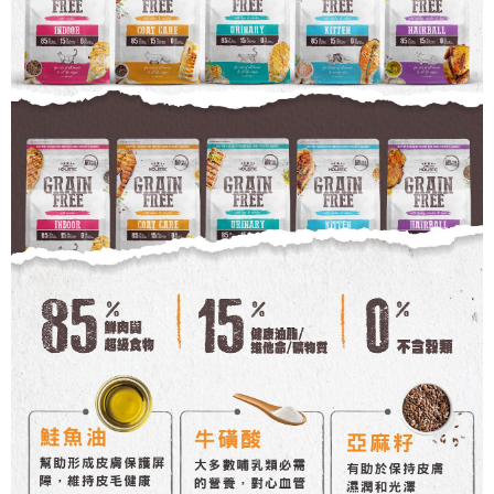
４．使用「AFTEE先享後付」時，將依據個別帳號之用戶狀況，依本公司即
時審查核予不同之上限額度；若仍有額度不足之情形，本公司將視審查結果
中壢限定｜毛速配 14:00前下單當日到！🐶
請求用戶進行身份認證。
每筆NT$120，滿NT$999(含以上)免運費
５．嚴禁一人註冊多個帳號或使用他人資訊註冊。若發現惡意使用之情形，
恩沛科技股份有限公司將有權停止該用戶之使用額度並採取法律行動。