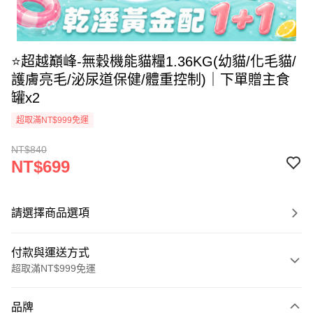
⭐超越巔峰-無穀機能貓糧1.36KG(幼貓/化毛貓/
護膚亮毛/泌尿道保健/體重控制)｜下單贈主食
罐x2
超取滿NT$999免運
NT$840
NT$699
請選擇商品選項
付款與運送方式
超取滿NT$999免運
付款方式
品牌