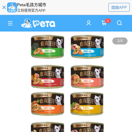
Peta毛孩方城市
開啟APP
立刻使用官方APP
0
1
/
4