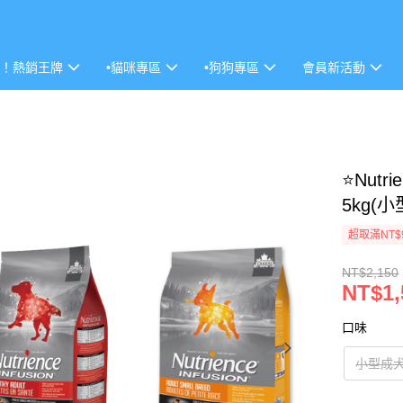
P！熱銷王牌
•貓咪專區
•狗狗專區
會員新活動
⭐Nutr
5kg(
超取滿NT$
NT$2,150
NT$1,
口味
小型成