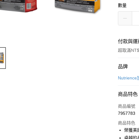
數量
付款與運
超取滿NT$
付款方式
品牌
信用卡一
Nutrie
信用卡分
商品特色
3 期 
商品編號
合作金
超商取貨
7957783
華南商
LINE Pay
上海商
商品特色
國泰世
榮獲美
Apple Pay
臺灣中
卓越的