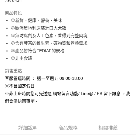
7978434
3 期 0 利率 每期
NT$11
21家銀行
商品特色
合作金庫商業銀行
第一商業銀行
超商取貨付款
🐶新鮮、健康、營養、美味
華南商業銀行
彰化商業銀行
🐶歐洲奧地利原裝進口大犬罐
LINE Pay
上海商業儲蓄銀行
台北富邦商業銀行
國泰世華商業銀行
兆豐國際商業銀行
🐶無防腐劑及人工色素，看得到完整肉塊
Apple Pay
臺灣中小企業銀行
台中商業銀行
🐶含有豐富的維生素、礦物質和營養需求
匯豐（台灣）商業銀行
華泰商業銀行
🐶產品皆符合FEDIAF的規格
街口支付
聯邦商業銀行
遠東國際商業銀行
🐶非主食罐
元大商業銀行
永豐商業銀行
悠遊付
玉山商業銀行
星展（台灣）商業銀行
銷售重點
台新國際商業銀行
中國信託商業銀行
Google Pay
客服營運時間 ： 週一至週五 09:00-18:00
台灣樂天信用卡公司
AFTEE先享後付
※不含國定假日
相關說明
※非上班時間您可先透過 網站留言功能/ Line@ / FB 留下訊息 ，我
【關於「AFTEE先享後付」】
們會儘快回覆唷~
ATM付款
AFTEE先享後付是「在收到商品之後才付款」的支付方式。 讓您購物簡單
便利好安心！
１．簡單：不需註冊會員、不需綁卡、不需儲值。
運送方式
２．便利：只要手機號碼，簡訊認證，即可結帳。
３．安心：先確認商品／服務後，再付款。
詳細說明
商品規格
相關推薦
全家取貨付款_限重5KG