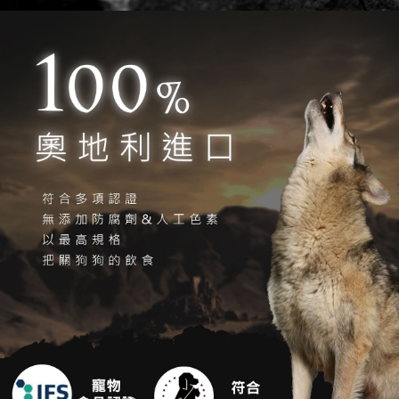
每筆NT$120，滿NT$999(含以上)免運費
５．嚴禁一人註冊多個帳號或使用他人資訊註冊。若發現惡意使用之情形，
恩沛科技股份有限公司將有權停止該用戶之使用額度並採取法律行動。