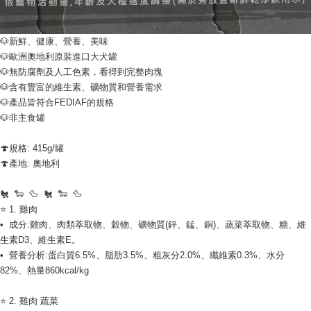
🐶新鮮、健康、營養、美味
🐶歐洲奧地利原裝進口大犬罐
🐶無防腐劑及人工色素，看得到完整肉塊
🐶含有豐富的維生素、礦物質和營養需求
🐶產品皆符合FEDIAF的規格
🐶非主食罐
🍄規格: 415g/罐
🍄產地: 奧地利
🐔  🐑  🦆  🐔  🐑  🦆
⭐ 1. 雞肉
•  成分:雞肉、肉類萃取物、穀物、礦物質(鋅、錳、銅)、蔬菜萃取物、糖、維
生素D3、維生素E。
•  營養分析:蛋白質6.5%、脂肪3.5%、粗灰分2.0%、纖維素0.3%、水分
82%、熱量860kcal/kg
⭐ 2. 雞肉 蔬菜