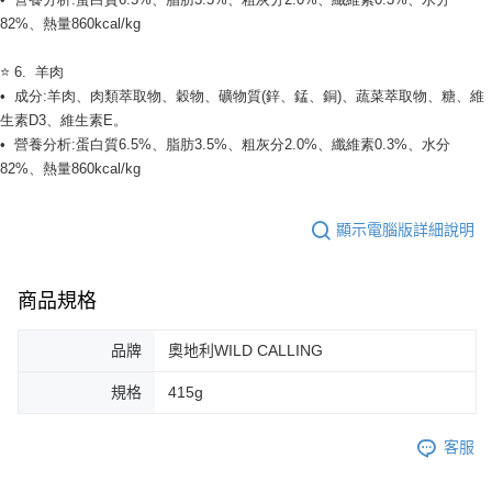
82%、熱量860kcal/kg
⭐ 6.  羊肉
•  成分:羊肉、肉類萃取物、穀物、礦物質(鋅、錳、銅)、蔬菜萃取物、糖、維
生素D3、維生素E。
•  營養分析:蛋白質6.5%、脂肪3.5%、粗灰分2.0%、纖維素0.3%、水分
82%、熱量860kcal/kg
顯示電腦版詳細說明
商品規格
品牌
奧地利WILD CALLING
規格
415g
客服