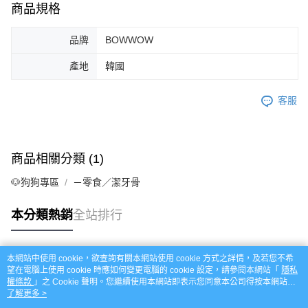
商品規格
品牌
BOWWOW
產地
韓國
客服
商品相關分類 (1)
🐶狗狗專區
－零食／潔牙骨
本分類熱銷
全站排行
本網站中使用 cookie，欲查詢有關本網站使用 cookie 方式之詳情，及若您不希
熱門標籤
望在電腦上使用 cookie 時應如何變更電腦的 cookie 設定，請參閱本網站「
隱私
權條款
」之 Cookie 聲明。您繼續使用本網站即表示您同意本公司得按本網站使
用條款之 Cookie 聲明使用 cookie。
了解更多 >