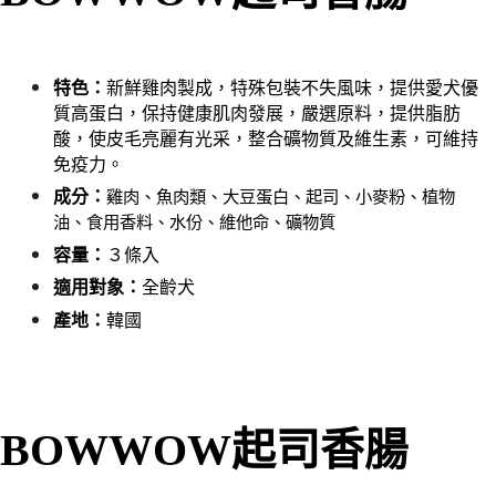
每筆NT$60，滿NT$999(含以上)免運費
【「AFTEE先享後付」結帳流程】
１．於結帳方式選擇「AFTEE先享後付」後，將跳轉至「AFTEE先享後付」
付款後全家取貨_限重5KG
結帳頁面，進行簡訊認證並確認金額後，即可完成結帳。
２．訂單成立數日內，您將收到繳費通知簡訊。
每筆NT$60，滿NT$999(含以上)免運費
３．收到繳費通知簡訊後14天內，點擊此簡訊中的連結，可透過四大超商／
特色：
新鮮雞肉製成，特殊包裝不失風味，提供愛犬優
ATM／網路銀行／等多元方式進行付款，方視為交易完成。
質高蛋白，保持健康肌肉發展，嚴選原料，提供脂肪
萊爾富取貨付款_限重10KG
※ 請注意：結帳手續完成當下不需立刻繳費，但若您需要取消訂單，請聯絡
酸，使皮毛亮麗有光采，整合礦物質及維生素，可維持
每筆NT$60，滿NT$999(含以上)免運費
購買商品的店家。未經商家同意取消之訂單仍視為有效，需透過AFTEE先享
免疫力。
後付繳納相關費用。
付款後萊爾富取貨_限重10KG
※ 交易是否成功請以「AFTEE先享後付 」之結帳頁面顯示為準，若有關於
成分：
雞肉、魚肉類、大豆蛋白、起司、小麥粉、植物
是否繳費成功／繳費後需取消欲退款等相關疑問，請聯繫「AFTEE先享後付
每筆NT$60，滿NT$999(含以上)免運費
油、食用香料、水份、維他命、礦物質
客戶支援中心」
https://netprotections.freshdesk.com/support/home
容量：
３條入
7-11取貨付款_限重10KG
【注意事項】
１．透過由恩沛科技股份有限公司提供之「AFTEE先享後付」服務完成之交
每筆NT$60，滿NT$999(含以上)免運費
適用對象：
全齡
犬
易，需依本服務之必要範圍內提供個人資料，並將交易相關給付款項請求債
產地：
韓國
權轉讓予恩沛科技股份有限公司。
付款後7-11取貨_限重10KG
２．關於個人資料處理事宜，請瀏覽以下網址：
每筆NT$60，滿NT$999(含以上)免運費
https://aftee.tw/terms/#terms3
３．未成年的使用者請事先徵得法定代理人或監護人之同意方可使用
宅配
「AFTEE先享後付」，若未經同意申辦者引起之損失，本公司不負相關責
任。
每筆NT$120，滿NT$999(含以上)免運費
BOWWOW
起司香腸
４．使用「AFTEE先享後付」時，將依據個別帳號之用戶狀況，依本公司即
時審查核予不同之上限額度；若仍有額度不足之情形，本公司將視審查結果
中壢限定｜毛速配 14:00前下單當日到！🐶
請求用戶進行身份認證。