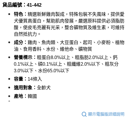
每筆NT$120，滿NT$999(含以上)免運費
５．嚴禁一人註冊多個帳號或使用他人資訊註冊。若發現惡意使用之情形，
貨品編號：41-4
42
恩沛科技股份有限公司將有權停止該用戶之使用額度並採取法律行動。
特色：
精選新鮮雞肉製成，特殊包裝不失風味，提供愛
犬優質高蛋白，幫助肌肉發展，嚴選原料提供必須脂肪
酸，使皮毛亮麗有光采，整合礦物質及維生素，可維持
自然抵抗力。
成分：
雞肉、魚肉類、大豆蛋白、起司、小麥粉、植物
油、食用香料、水份、維他命、礦物質
營養標示：
粗蛋白8.0%以上、粗脂肪2.0%以上、鈣
0.1%以上、磷0.1%以上、粗纖維2.0%以下、粗灰分
3.0%以下、水份65.0%以下
容量：
14條入
適用對象：
全齡犬
產地：
韓國
顯示電腦版詳細說明