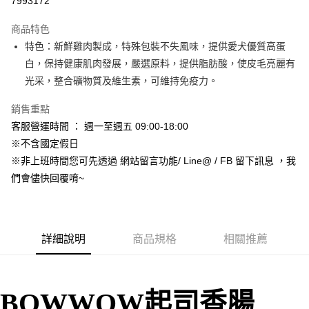
7993172
3 期 0 利率 每期
NT$15
21家銀行
商品特色
合作金庫商業銀行
第一商業銀行
超商取貨付款
特色：新鮮雞肉製成，特殊包裝不失風味，提供愛犬優質高蛋
華南商業銀行
彰化商業銀行
白，保持健康肌肉發展，嚴選原料，提供脂肪酸，使皮毛亮麗有
LINE Pay
上海商業儲蓄銀行
台北富邦商業銀行
國泰世華商業銀行
兆豐國際商業銀行
光采，整合礦物質及維生素，可維持免疫力。
Apple Pay
臺灣中小企業銀行
台中商業銀行
銷售重點
匯豐（台灣）商業銀行
華泰商業銀行
街口支付
聯邦商業銀行
遠東國際商業銀行
客服營運時間 ： 週一至週五 09:00-18:00
元大商業銀行
永豐商業銀行
悠遊付
※不含國定假日
玉山商業銀行
星展（台灣）商業銀行
※非上班時間您可先透過 網站留言功能/ Line@ / FB 留下訊息 ，我
台新國際商業銀行
中國信託商業銀行
Google Pay
們會儘快回覆唷~
台灣樂天信用卡公司
AFTEE先享後付
相關說明
【關於「AFTEE先享後付」】
ATM付款
AFTEE先享後付是「在收到商品之後才付款」的支付方式。 讓您購物簡單
詳細說明
商品規格
相關推薦
便利好安心！
１．簡單：不需註冊會員、不需綁卡、不需儲值。
運送方式
２．便利：只要手機號碼，簡訊認證，即可結帳。
３．安心：先確認商品／服務後，再付款。
全家取貨付款_限重5KG
BOWWOW
起司香腸