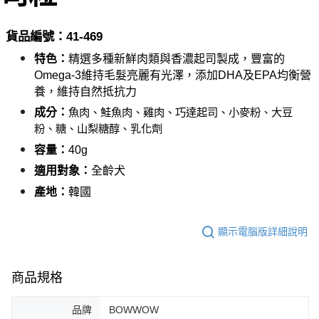
付款後全家取貨_限重5KG
結帳頁面，進行簡訊認證並確認金額後，即可完成結帳。
２．訂單成立數日內，您將收到繳費通知簡訊。
每筆NT$60，滿NT$999(含以上)免運費
３．收到繳費通知簡訊後14天內，點擊此簡訊中的連結，可透過四大超商／
貨品編號：41-46
9
ATM／網路銀行／等多元方式進行付款，方視為交易完成。
萊爾富取貨付款_限重10KG
特色：
精選多種新鮮肉類與香濃起司製成，豐富的
※ 請注意：結帳手續完成當下不需立刻繳費，但若您需要取消訂單，請聯絡
每筆NT$60，滿NT$999(含以上)免運費
購買商品的店家。未經商家同意取消之訂單仍視為有效，需透過AFTEE先享
Omega-3維持毛髮亮麗有光澤，
添加DHA及EPA均衡營
後付繳納相關費用。
養，維持自然抵抗力
付款後萊爾富取貨_限重10KG
※ 交易是否成功請以「AFTEE先享後付 」之結帳頁面顯示為準，若有關於
是否繳費成功／繳費後需取消欲退款等相關疑問，請聯繫「AFTEE先享後付
成分：
魚肉、鮭魚肉、雞肉、巧達起司、小麥粉、大豆
每筆NT$60，滿NT$999(含以上)免運費
客戶支援中心」
https://netprotections.freshdesk.com/support/home
粉、糖、山梨糖醇、乳化劑
7-11取貨付款_限重10KG
【注意事項】
容量：
4
0g
１．透過由恩沛科技股份有限公司提供之「AFTEE先享後付」服務完成之交
每筆NT$60，滿NT$999(含以上)免運費
適用對象：
全齡犬
易，需依本服務之必要範圍內提供個人資料，並將交易相關給付款項請求債
權轉讓予恩沛科技股份有限公司。
付款後7-11取貨_限重10KG
產地：
韓國
２．關於個人資料處理事宜，請瀏覽以下網址：
每筆NT$60，滿NT$999(含以上)免運費
https://aftee.tw/terms/#terms3
３．未成年的使用者請事先徵得法定代理人或監護人之同意方可使用
顯示電腦版詳細說明
宅配
「AFTEE先享後付」，若未經同意申辦者引起之損失，本公司不負相關責
任。
每筆NT$120，滿NT$999(含以上)免運費
４．使用「AFTEE先享後付」時，將依據個別帳號之用戶狀況，依本公司即
商品規格
時審查核予不同之上限額度；若仍有額度不足之情形，本公司將視審查結果
中壢限定｜毛速配 14:00前下單當日到！🐶
請求用戶進行身份認證。
每筆NT$120，滿NT$999(含以上)免運費
５．嚴禁一人註冊多個帳號或使用他人資訊註冊。若發現惡意使用之情形，
品牌
BOWWOW
恩沛科技股份有限公司將有權停止該用戶之使用額度並採取法律行動。