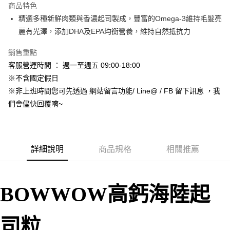
商品特色
合作金庫商業銀行
第一商業銀行
超商取貨付款
精選多種新鮮肉類與香濃起司製成，豐富的Omega-3維持毛髮亮
華南商業銀行
彰化商業銀行
麗有光澤，添加DHA及EPA均衡營養，維持自然抵抗力
LINE Pay
上海商業儲蓄銀行
台北富邦商業銀行
國泰世華商業銀行
兆豐國際商業銀行
Apple Pay
銷售重點
臺灣中小企業銀行
台中商業銀行
客服營運時間 ： 週一至週五 09:00-18:00
匯豐（台灣）商業銀行
華泰商業銀行
街口支付
聯邦商業銀行
遠東國際商業銀行
※不含國定假日
元大商業銀行
永豐商業銀行
悠遊付
※非上班時間您可先透過 網站留言功能/ Line@ / FB 留下訊息 ，我
玉山商業銀行
星展（台灣）商業銀行
們會儘快回覆唷~
台新國際商業銀行
中國信託商業銀行
Google Pay
台灣樂天信用卡公司
AFTEE先享後付
相關說明
詳細說明
商品規格
相關推薦
【關於「AFTEE先享後付」】
ATM付款
AFTEE先享後付是「在收到商品之後才付款」的支付方式。 讓您購物簡單
便利好安心！
１．簡單：不需註冊會員、不需綁卡、不需儲值。
運送方式
BOWWOW高鈣海陸
起
２．便利：只要手機號碼，簡訊認證，即可結帳。
３．安心：先確認商品／服務後，再付款。
全家取貨付款_限重5KG
每筆NT$60，滿NT$999(含以上)免運費
【「AFTEE先享後付」結帳流程】
司粒
１．於結帳方式選擇「AFTEE先享後付」後，將跳轉至「AFTEE先享後付」