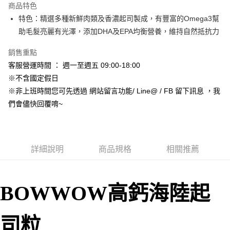
商品特色
合作金庫商業銀行
第一商業銀行
超商取貨付款
特色：精選多種新鮮肉類及香濃起司製成，有豐富的Omega3幫
華南商業銀行
彰化商業銀行
助毛髮亮麗有光澤，添加DHA及EPA均衡營養，維持自然抵抗力
LINE Pay
上海商業儲蓄銀行
台北富邦商業銀行
國泰世華商業銀行
兆豐國際商業銀行
Apple Pay
銷售重點
臺灣中小企業銀行
台中商業銀行
客服營運時間 ： 週一至週五 09:00-18:00
匯豐（台灣）商業銀行
華泰商業銀行
街口支付
聯邦商業銀行
遠東國際商業銀行
※不含國定假日
元大商業銀行
永豐商業銀行
悠遊付
※非上班時間您可先透過 網站留言功能/ Line@ / FB 留下訊息 ，我
玉山商業銀行
星展（台灣）商業銀行
們會儘快回覆唷~
台新國際商業銀行
中國信託商業銀行
Google Pay
台灣樂天信用卡公司
AFTEE先享後付
相關說明
詳細說明
商品規格
相關推薦
【關於「AFTEE先享後付」】
ATM付款
AFTEE先享後付是「在收到商品之後才付款」的支付方式。 讓您購物簡單
便利好安心！
１．簡單：不需註冊會員、不需綁卡、不需儲值。
運送方式
BOWWOW高鈣海陸起
２．便利：只要手機號碼，簡訊認證，即可結帳。
３．安心：先確認商品／服務後，再付款。
全家取貨付款_限重5KG
每筆NT$60，滿NT$999(含以上)免運費
【「AFTEE先享後付」結帳流程】
司粒
１．於結帳方式選擇「AFTEE先享後付」後，將跳轉至「AFTEE先享後付」