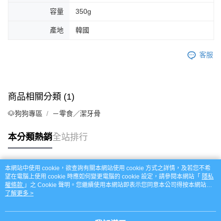
容量
350g
產地
韓國
客服
商品相關分類 (1)
🐶狗狗專區
－零食／潔牙骨
本分類熱銷
全站排行
本網站中使用 cookie，欲查詢有關本網站使用 cookie 方式之詳情，及若您不希
熱門標籤
望在電腦上使用 cookie 時應如何變更電腦的 cookie 設定，請參閱本網站「
隱私
權條款
」之 Cookie 聲明。您繼續使用本網站即表示您同意本公司得按本網站使
用條款之 Cookie 聲明使用 cookie。
了解更多 >