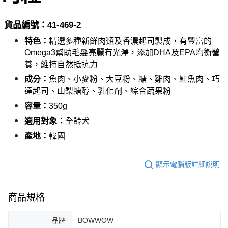
付款後全家取貨_限重5KG
結帳頁面，進行簡訊認證並確認金額後，即可完成結帳。
２．訂單成立數日內，您將收到繳費通知簡訊。
每筆NT$60，滿NT$999(含以上)免運費
３．收到繳費通知簡訊後14天內，點擊此簡訊中的連結，可透過四大超商／
貨品編號：41-469-2
ATM／網路銀行／等多元方式進行付款，方視為交易完成。
萊爾富取貨付款_限重10KG
特色：
精選多種新鮮肉類及香濃起司製成，有豐富的
※ 請注意：結帳手續完成當下不需立刻繳費，但若您需要取消訂單，請聯絡
每筆NT$60，滿NT$999(含以上)免運費
購買商品的店家。未經商家同意取消之訂單仍視為有效，需透過AFTEE先享
Omega3幫助毛髮亮麗有光澤，添加DHA及EPA均衡營
後付繳納相關費用。
養，維持自然抵抗力
付款後萊爾富取貨_限重10KG
※ 交易是否成功請以「AFTEE先享後付 」之結帳頁面顯示為準，若有關於
是否繳費成功／繳費後需取消欲退款等相關疑問，請聯繫「AFTEE先享後付
成分：
魚肉、小麥粉、大豆粉、糖、雞肉、鮭魚肉、巧
每筆NT$60，滿NT$999(含以上)免運費
客戶支援中心」
https://netprotections.freshdesk.com/support/home
達起司、山梨糖醇、乳化劑、綜合蔬果粉
7-11取貨付款_限重10KG
容量：
350g
【注意事項】
１．透過由恩沛科技股份有限公司提供之「AFTEE先享後付」服務完成之交
每筆NT$60，滿NT$999(含以上)免運費
適用對象：
全齡犬
易，需依本服務之必要範圍內提供個人資料，並將交易相關給付款項請求債
權轉讓予恩沛科技股份有限公司。
付款後7-11取貨_限重10KG
產地：
韓國
２．關於個人資料處理事宜，請瀏覽以下網址：
每筆NT$60，滿NT$999(含以上)免運費
https://aftee.tw/terms/#terms3
３．未成年的使用者請事先徵得法定代理人或監護人之同意方可使用
顯示電腦版詳細說明
宅配
「AFTEE先享後付」，若未經同意申辦者引起之損失，本公司不負相關責
任。
每筆NT$120，滿NT$999(含以上)免運費
４．使用「AFTEE先享後付」時，將依據個別帳號之用戶狀況，依本公司即
商品規格
時審查核予不同之上限額度；若仍有額度不足之情形，本公司將視審查結果
中壢限定｜毛速配 14:00前下單當日到！🐶
請求用戶進行身份認證。
每筆NT$120，滿NT$999(含以上)免運費
５．嚴禁一人註冊多個帳號或使用他人資訊註冊。若發現惡意使用之情形，
品牌
BOWWOW
恩沛科技股份有限公司將有權停止該用戶之使用額度並採取法律行動。