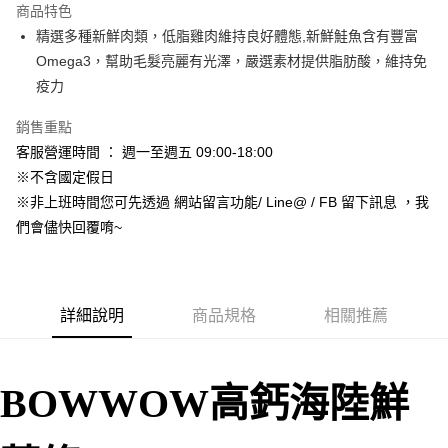
商品特色
合作金庫商業銀行
第一商業銀行
超商取貨付款
精選多種新鮮肉類，低脂雞肉維持良好體態,新鮮鮭魚含有豐富
華南商業銀行
彰化商業銀行
Omega3，幫助毛髮亮麗有光澤，嚴選素材提供脂肪酸，維持免
LINE Pay
上海商業儲蓄銀行
台北富邦商業銀行
國泰世華商業銀行
兆豐國際商業銀行
疫力
Apple Pay
臺灣中小企業銀行
台中商業銀行
銷售重點
匯豐（台灣）商業銀行
華泰商業銀行
街口支付
聯邦商業銀行
遠東國際商業銀行
客服營運時間 ： 週一至週五 09:00-18:00
元大商業銀行
永豐商業銀行
悠遊付
※不含國定假日
玉山商業銀行
星展（台灣）商業銀行
※非上班時間您可先透過 網站留言功能/ Line@ / FB 留下訊息 ，我
台新國際商業銀行
中國信託商業銀行
Google Pay
們會儘快回覆唷~
台灣樂天信用卡公司
AFTEE先享後付
相關說明
【關於「AFTEE先享後付」】
ATM付款
AFTEE先享後付是「在收到商品之後才付款」的支付方式。 讓您購物簡單
詳細說明
商品規格
相關推薦
便利好安心！
１．簡單：不需註冊會員、不需綁卡、不需儲值。
運送方式
２．便利：只要手機號碼，簡訊認證，即可結帳。
３．安心：先確認商品／服務後，再付款。
BOWWOW高鈣
海陸鮮
全家取貨付款_限重5KG
每筆NT$60，滿NT$999(含以上)免運費
【「AFTEE先享後付」結帳流程】
１．於結帳方式選擇「AFTEE先享後付」後，將跳轉至「AFTEE先享後付」