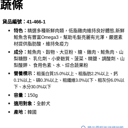
蔬條
付款後全家取貨_限重5KG
結帳頁面，進行簡訊認證並確認金額後，即可完成結帳。
２．訂單成立數日內，您將收到繳費通知簡訊。
每筆NT$60，滿NT$999(含以上)免運費
３．收到繳費通知簡訊後14天內，點擊此簡訊中的連結，可透過四大超商／
ATM／網路銀行／等多元方式進行付款，方視為交易完成。
萊爾富取貨付款_限重10KG
貨品編號：41-46
6
-1
※ 請注意：結帳手續完成當下不需立刻繳費，但若您需要取消訂單，請聯絡
每筆NT$60，滿NT$999(含以上)免運費
購買商品的店家。未經商家同意取消之訂單仍視為有效，需透過AFTEE先享
特色：
精選多種新鮮肉類，低脂雞肉維持良好體態,新鮮
後付繳納相關費用。
鮭魚含有豐富Omega3，幫助毛髮亮麗有光澤，嚴選素
付款後萊爾富取貨_限重10KG
※ 交易是否成功請以「AFTEE先享後付 」之結帳頁面顯示為準，若有關於
材提供脂肪酸，維持免疫力
是否繳費成功／繳費後需取消欲退款等相關疑問，請聯繫「AFTEE先享後付
每筆NT$60，滿NT$999(含以上)免運費
客戶支援中心」
https://netprotections.freshdesk.com/support/home
成分：
鮭魚肉、穀物、大豆粉、糖、雞肉、鮭魚肉、山
7-11取貨付款_限重10KG
梨糖醇、 乳化劑、小麥麩質、菠菜、精鹽、調酸劑、山
【注意事項】
１．透過由恩沛科技股份有限公司提供之「AFTEE先享後付」服務完成之交
每筆NT$60，滿NT$999(含以上)免運費
梨酸鉀、 食用色素、水、綜合蔬果粉
易，需依本服務之必要範圍內提供個人資料，並將交易相關給付款項請求債
營養標示：
粗蛋白質15.0%以上、粗脂肪2.
2
%以上、鈣
權轉讓予恩沛科技股份有限公司。
付款後7-11取貨_限重10KG
0.1%以上、磷0.3%以上、粗纖維
3
.0%以下、粗灰份6.0%以
２．關於個人資料處理事宜，請瀏覽以下網址：
每筆NT$60，滿NT$999(含以上)免運費
https://aftee.tw/terms/#terms3
下、水分30.0%以下
３．未成年的使用者請事先徵得法定代理人或監護人之同意方可使用
宅配
容量：
1
5
0g
「AFTEE先享後付」，若未經同意申辦者引起之損失，本公司不負相關責
任。
每筆NT$120，滿NT$999(含以上)免運費
適用對象：
全齡犬
４．使用「AFTEE先享後付」時，將依據個別帳號之用戶狀況，依本公司即
時審查核予不同之上限額度；若仍有額度不足之情形，本公司將視審查結果
產地：
韓國
中壢限定｜毛速配 14:00前下單當日到！🐶
請求用戶進行身份認證。
每筆NT$120，滿NT$999(含以上)免運費
５．嚴禁一人註冊多個帳號或使用他人資訊註冊。若發現惡意使用之情形，
恩沛科技股份有限公司將有權停止該用戶之使用額度並採取法律行動。