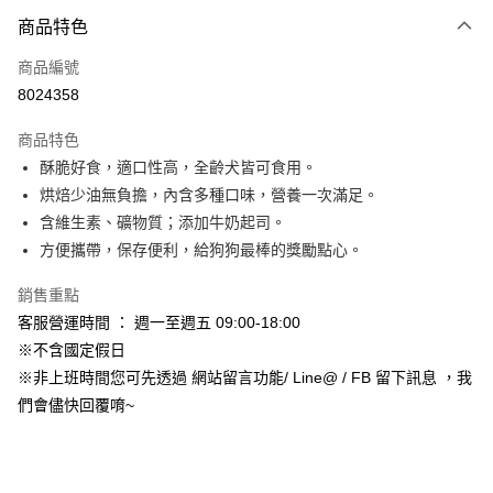
3 期 0 利率 每期
NT$46
21家銀行
商品特色
合作金庫商業銀行
第一商業銀行
超商取貨付款
商品編號
華南商業銀行
彰化商業銀行
8024358
LINE Pay
上海商業儲蓄銀行
台北富邦商業銀行
國泰世華商業銀行
兆豐國際商業銀行
商品特色
Apple Pay
臺灣中小企業銀行
台中商業銀行
酥脆好食，適口性高，全齡犬皆可食用。
匯豐（台灣）商業銀行
華泰商業銀行
街口支付
烘焙少油無負擔，內含多種口味，營養一次滿足。
聯邦商業銀行
遠東國際商業銀行
元大商業銀行
永豐商業銀行
含維生素、礦物質；添加牛奶起司。
悠遊付
玉山商業銀行
星展（台灣）商業銀行
方便攜帶，保存便利，給狗狗最棒的獎勵點心。
台新國際商業銀行
中國信託商業銀行
Google Pay
台灣樂天信用卡公司
銷售重點
AFTEE先享後付
客服營運時間 ： 週一至週五 09:00-18:00
相關說明
※不含國定假日
【關於「AFTEE先享後付」】
ATM付款
※非上班時間您可先透過 網站留言功能/ Line@ / FB 留下訊息 ，我
AFTEE先享後付是「在收到商品之後才付款」的支付方式。 讓您購物簡單
便利好安心！
們會儘快回覆唷~
１．簡單：不需註冊會員、不需綁卡、不需儲值。
運送方式
２．便利：只要手機號碼，簡訊認證，即可結帳。
３．安心：先確認商品／服務後，再付款。
全家取貨付款_限重5KG