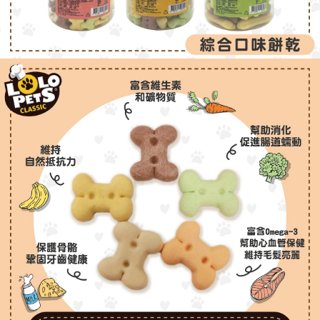
每筆NT$120，滿NT$999(含以上)免運費
５．嚴禁一人註冊多個帳號或使用他人資訊註冊。若發現惡意使用之情形，
恩沛科技股份有限公司將有權停止該用戶之使用額度並採取法律行動。