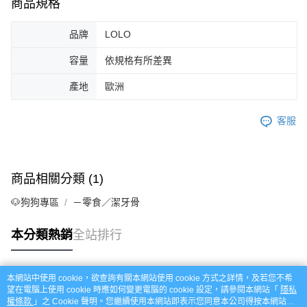
商品規格
品牌
LOLO
容量
依規格有所差異
產地
歐洲
客服
商品相關分類 (1)
🐶狗狗專區
－零食／潔牙骨
本分類熱銷
全站排行
本網站中使用 cookie，欲查詢有關本網站使用 cookie 方式之詳情，及若您不希
熱門標籤
望在電腦上使用 cookie 時應如何變更電腦的 cookie 設定，請參閱本網站「
隱私
權條款
」之 Cookie 聲明。您繼續使用本網站即表示您同意本公司得按本網站使