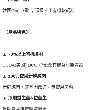
每筆NT$120，滿NT$999(含以上)免運費
５．嚴禁一人註冊多個帳號或使用他人資訊註冊。若發現惡意使用之情形，
恩沛科技股份有限公司將有權停止該用戶之使用額度並採取法律行動。
韓國Origi-7歐吉-頂級犬用有機軟飼料
【產品特色】
▲ 70%以上有機食材
USDA(美國) DCOK(韓國)有機食材雙認證
▲ 100%使用新鮮純肉
新鮮純肉，非基因改造，無使用肉粉
▲ 添加益生菌&益菌生
幫助愛犬維持腸道健康