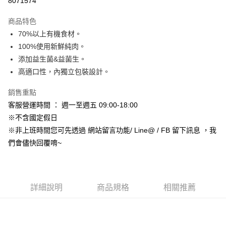
8071574
3 期 0 利率 每期
NT$223
21家銀行
商品特色
合作金庫商業銀行
第一商業銀行
超商取貨付款
70%以上有機食材。
華南商業銀行
彰化商業銀行
100%使用新鮮純肉。
LINE Pay
上海商業儲蓄銀行
台北富邦商業銀行
國泰世華商業銀行
兆豐國際商業銀行
添加益生菌&益菌生。
Apple Pay
臺灣中小企業銀行
台中商業銀行
高適口性，內獨立包裝設計。
匯豐（台灣）商業銀行
華泰商業銀行
街口支付
聯邦商業銀行
遠東國際商業銀行
銷售重點
元大商業銀行
永豐商業銀行
悠遊付
客服營運時間 ： 週一至週五 09:00-18:00
玉山商業銀行
星展（台灣）商業銀行
※不含國定假日
台新國際商業銀行
中國信託商業銀行
Google Pay
※非上班時間您可先透過 網站留言功能/ Line@ / FB 留下訊息 ，我
台灣樂天信用卡公司
AFTEE先享後付
們會儘快回覆唷~
相關說明
【關於「AFTEE先享後付」】
ATM付款
AFTEE先享後付是「在收到商品之後才付款」的支付方式。 讓您購物簡單
便利好安心！
詳細說明
商品規格
相關推薦
１．簡單：不需註冊會員、不需綁卡、不需儲值。
運送方式
２．便利：只要手機號碼，簡訊認證，即可結帳。
３．安心：先確認商品／服務後，再付款。
全家取貨付款_限重5KG