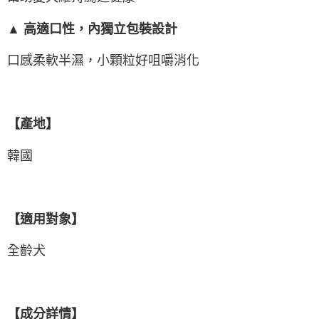
▲ 高適口性，內獨立包裝設計
口感柔軟半濕，小顆粒好咀嚼消化
【產地】
韓國
【適用對象】
全齡犬
【成分詳情】