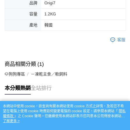
品牌
Origi7
容量
1.2KG
產地
韓國
客服
商品相關分類 (1)
🐶狗狗專區
－凍乾主食／軟飼料
本分類熱銷
全站排行
本網站中使用 cookie，欲查詢有關本網站使用 cookie 方式之詳情，及若您不希
熱門標籤
望在電腦上使用 cookie 時應如何變更電腦的 cookie 設定，請參閱本網站「
隱私
權條款
」之 Cookie 聲明。您繼續使用本網站即表示您同意本公司得按本網站使
用條款之 Cookie 聲明使用 cookie。
了解更多 >