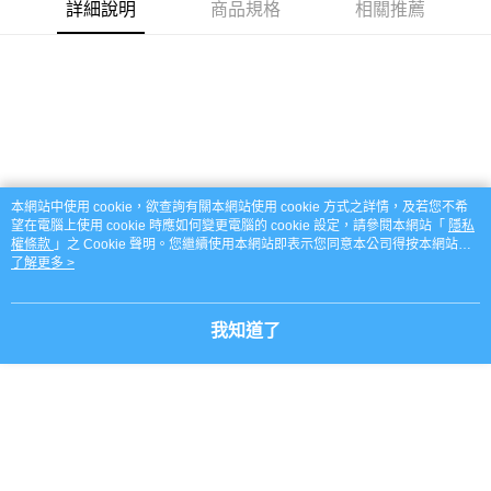
每筆NT$60，滿NT$999(含以上)免運費
【「AFTEE先享後付」結帳流程】
詳細說明
商品規格
相關推薦
１．於結帳方式選擇「AFTEE先享後付」後，將跳轉至「AFTEE先享後付」
付款後全家取貨_限重5KG
結帳頁面，進行簡訊認證並確認金額後，即可完成結帳。
２．訂單成立數日內，您將收到繳費通知簡訊。
每筆NT$60，滿NT$999(含以上)免運費
３．收到繳費通知簡訊後14天內，點擊此簡訊中的連結，可透過四大超商／
ATM／網路銀行／等多元方式進行付款，方視為交易完成。
萊爾富取貨付款_限重10KG
※ 請注意：結帳手續完成當下不需立刻繳費，但若您需要取消訂單，請聯絡
每筆NT$60，滿NT$999(含以上)免運費
購買商品的店家。未經商家同意取消之訂單仍視為有效，需透過AFTEE先享
後付繳納相關費用。
付款後萊爾富取貨_限重10KG
※ 交易是否成功請以「AFTEE先享後付 」之結帳頁面顯示為準，若有關於
是否繳費成功／繳費後需取消欲退款等相關疑問，請聯繫「AFTEE先享後付
本網站中使用 cookie，欲查詢有關本網站使用 cookie 方式之詳情，及若您不希
每筆NT$60，滿NT$999(含以上)免運費
客戶支援中心」
https://netprotections.freshdesk.com/support/home
望在電腦上使用 cookie 時應如何變更電腦的 cookie 設定，請參閱本網站「
隱私
權條款
」之 Cookie 聲明。您繼續使用本網站即表示您同意本公司得按本網站使
7-11取貨付款_限重10KG
【注意事項】
用條款之 Cookie 聲明使用 cookie。
了解更多 >
１．透過由恩沛科技股份有限公司提供之「AFTEE先享後付」服務完成之交
每筆NT$60，滿NT$999(含以上)免運費
易，需依本服務之必要範圍內提供個人資料，並將交易相關給付款項請求債
權轉讓予恩沛科技股份有限公司。
付款後7-11取貨_限重10KG
我知道了
２．關於個人資料處理事宜，請瀏覽以下網址：
每筆NT$60，滿NT$999(含以上)免運費
https://aftee.tw/terms/#terms3
３．未成年的使用者請事先徵得法定代理人或監護人之同意方可使用
宅配
「AFTEE先享後付」，若未經同意申辦者引起之損失，本公司不負相關責
任。
每筆NT$120，滿NT$999(含以上)免運費
４．使用「AFTEE先享後付」時，將依據個別帳號之用戶狀況，依本公司即
時審查核予不同之上限額度；若仍有額度不足之情形，本公司將視審查結果
中壢限定｜毛速配 14:00前下單當日到！🐶
請求用戶進行身份認證。