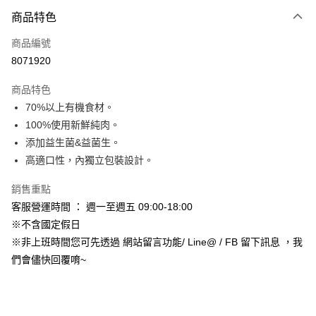
3 期 0 利率 每期
NT$350
21家銀行
商品特色
合作金庫商業銀行
第一商業銀行
超商取貨付款
商品編號
華南商業銀行
彰化商業銀行
8071920
LINE Pay
上海商業儲蓄銀行
台北富邦商業銀行
國泰世華商業銀行
兆豐國際商業銀行
商品特色
Apple Pay
臺灣中小企業銀行
台中商業銀行
70%以上有機食材。
匯豐（台灣）商業銀行
華泰商業銀行
街口支付
100%使用新鮮純肉。
聯邦商業銀行
遠東國際商業銀行
元大商業銀行
永豐商業銀行
添加益生菌&益菌生。
悠遊付
玉山商業銀行
星展（台灣）商業銀行
高適口性，內獨立包裝設計。
台新國際商業銀行
中國信託商業銀行
Google Pay
台灣樂天信用卡公司
銷售重點
AFTEE先享後付
客服營運時間 ： 週一至週五 09:00-18:00
相關說明
※不含國定假日
【關於「AFTEE先享後付」】
ATM付款
※非上班時間您可先透過 網站留言功能/ Line@ / FB 留下訊息 ，我
AFTEE先享後付是「在收到商品之後才付款」的支付方式。 讓您購物簡單
便利好安心！
們會儘快回覆唷~
１．簡單：不需註冊會員、不需綁卡、不需儲值。
運送方式
２．便利：只要手機號碼，簡訊認證，即可結帳。
３．安心：先確認商品／服務後，再付款。
全家取貨付款_限重5KG