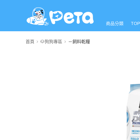
商品分類
TO
首頁
🐶狗狗專區
－飼料乾糧