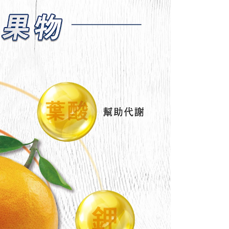
否成功請以「AFTEE先享後付 」之結帳頁面顯示為準，若有關於
功／繳費後需取消欲退款等相關疑問，請聯繫「AFTEE先享後
富取貨_限重10KG
援中心」
https://netprotections.freshdesk.com/support/home
0，滿NT$999(含以上)免運費
項】
付款_限重10KG
恩沛科技股份有限公司提供之「AFTEE先享後付」服務完成之
依本服務之必要範圍內提供個人資料，並將交易相關給付款項請
0，滿NT$999(含以上)免運費
讓予恩沛科技股份有限公司。
個人資料處理事宜，請瀏覽以下網址：
1取貨_限重10KG
ee.tw/terms/#terms3
0，滿NT$999(含以上)免運費
年的使用者請事先徵得法定代理人或監護人之同意方可使用
E先享後付」，若未經同意申辦者引起之損失，本公司不負相關責
AFTEE先享後付」時，將依據個別帳號之用戶狀況，依本公司
20，滿NT$999(含以上)免運費
核予不同之上限額度；若仍有額度不足之情形，本公司將視審查
用戶進行身份認證。
毛速配 14:00前下單當日到！🐶
一人註冊多個帳號或使用他人資訊註冊。若發現惡意使用之情
20，滿NT$999(含以上)免運費
科技股份有限公司將有權停止該用戶之使用額度並採取法律行