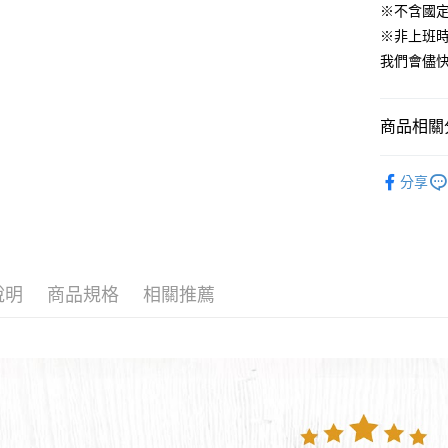
匯豐（
※不含國
街口支付
聯邦商
※非上班時間
元大商
悠遊付
我們會儘快
玉山商
台新國
Google Pa
台灣樂
商品相關分
AFTEE先
相關說明
🐶狗狗專
【關於「A
分享
ATM付款
AFTEE
便利好安
１．簡單
２．便利
運送方式
３．安心
全家取貨付
說明
商品規格
相關推薦
【「AFT
每筆NT$6
１．於結帳
付」結帳
付款後全家
２．訂單
３．收到繳
每筆NT$6
／ATM／
※ 請注意
萊爾富取貨
絡購買商品
先享後付
每筆NT$6