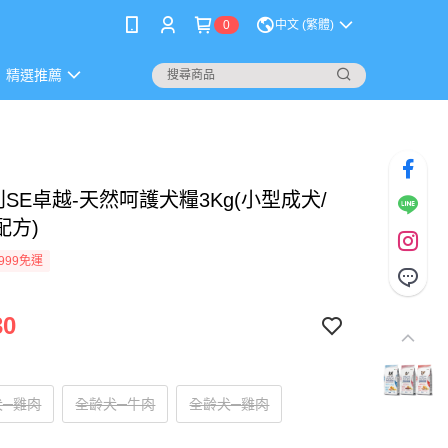
0
中文 (繁體)
精選推薦
SE卓越-天然呵護犬糧3Kg(小型成犬/
配方)
999免運
30
犬─雞肉
全齡犬─牛肉
全齡犬─雞肉