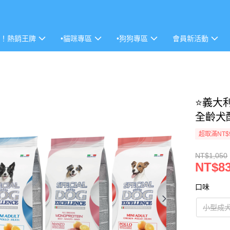
P！熱銷王牌
•貓咪專區
•狗狗專區
會員新活動
⭐義大利
全齡犬
超取滿NT$
NT$1,050
NT$8
口味
小型成