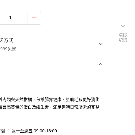
清除
送方式
紀錄
999免運
次付款
期付款
0 利率 每期
NT$276
21家銀行
質肉類與天然柑橘，保護腸胃健康、幫助毛孩更好消化
庫商業銀行
第一商業銀行
富含高質量的蛋白及維生素，滿足狗狗日常所需的完整
付款
業銀行
彰化商業銀行
業儲蓄銀行
台北富邦商業銀行
華商業銀行
兆豐國際商業銀行
 ： 週一至週五 09:00-18:00
小企業銀行
台中商業銀行