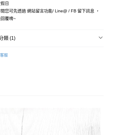
台灣）商業銀行
華泰商業銀行
定假日
業銀行
遠東國際商業銀行
您可先透過 網站留言功能/ Line@ / FB 留下訊息 ，
業銀行
永豐商業銀行
回覆唷~
業銀行
星展（台灣）商業銀行
際商業銀行
中國信託商業銀行
y
天信用卡公司
類 (1)
享後付
區
－飼料乾糧
FTEE先享後付」】
客服
先享後付是「在收到商品之後才付款」的支付方式。 讓您購物簡單
心！
：不需註冊會員、不需綁卡、不需儲值。
：只要手機號碼，簡訊認證，即可結帳。
：先確認商品／服務後，再付款。
款_限重5KG
EE先享後付」結帳流程】
0，滿NT$999(含以上)免運費
方式選擇「AFTEE先享後付」後，將跳轉至「AFTEE先享後
頁面，進行簡訊認證並確認金額後，即可完成結帳。
取貨_限重5KG
成立數日內，您將收到繳費通知簡訊。
費通知簡訊後14天內，點擊此簡訊中的連結，可透過四大超商
0，滿NT$999(含以上)免運費
網路銀行／等多元方式進行付款，方視為交易完成。
：結帳手續完成當下不需立刻繳費，但若您需要取消訂單，請聯
付款_限重10KG
的店家。未經商家同意取消之訂單仍視為有效，需透過AFTEE
繳納相關費用。
0，滿NT$999(含以上)免運費