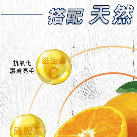
※ 交易是
是否繳費成
付款後萊爾
付客戶支
每筆NT$6
【注意事
7-11取貨
１．透過由
交易，需
每筆NT$6
求債權轉
２．關於
付款後7-1
https://aft
每筆NT$6
３．未成
「AFTE
宅配
任。
４．使用「
每筆NT$1
即時審查
結果請求
中壢限定｜
５．嚴禁
每筆NT$1
形，恩沛
動。