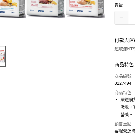
數量
付款與運
超取滿NT$
付款方式
商品特色
信用卡一
商品編號
8127494
信用卡分
商品特色
3 期 
嚴選優
合作金
吸收，
超商取貨
華南商
營養。
LINE Pay
上海商
銷售重點
國泰世
Apple Pay
客服營運時間
臺灣中