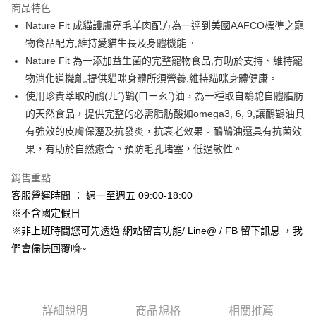
商品特色
合作金庫商業銀行
第一商業銀行
超商取貨付款
Nature Fit 成貓護膚亮毛羊肉配方為一達到美國AAFCO標準之寵
華南商業銀行
彰化商業銀行
物食品配方,維持愛貓生長及身體機能。
LINE Pay
上海商業儲蓄銀行
台北富邦商業銀行
國泰世華商業銀行
兆豐國際商業銀行
Nature Fit 為一添加益生菌的完整寵物食品,有助於支持、維持寵
Apple Pay
臺灣中小企業銀行
台中商業銀行
物消化道機能,提供貓咪身體所須營養,維持貓咪身體健康。
匯豐（台灣）商業銀行
華泰商業銀行
使用珍貴萃取的鴯(ㄦˊ)鶓(ㄇㄧㄠˊ)油，為一種取自鷸駝自體脂肪
街口支付
聯邦商業銀行
遠東國際商業銀行
的天然食品，提供完整的必需脂肪酸如omega3, 6, 9,讓鴯鶓油具
元大商業銀行
永豐商業銀行
悠遊付
有強效的皮膚保溼及抗發炎，抗衰老效果。鴯鶓油還具有抗菌效
玉山商業銀行
星展（台灣）商業銀行
果，有助於自然癒合。預防毛孔堵塞，低過敏性。
台新國際商業銀行
中國信託商業銀行
Google Pay
台灣樂天信用卡公司
AFTEE先享後付
銷售重點
相關說明
客服營運時間 ： 週一至週五 09:00-18:00
【關於「AFTEE先享後付」】
※不含國定假日
ATM付款
AFTEE先享後付是「在收到商品之後才付款」的支付方式。 讓您購物簡單
※非上班時間您可先透過 網站留言功能/ Line@ / FB 留下訊息 ，我
便利好安心！
１．簡單：不需註冊會員、不需綁卡、不需儲值。
們會儘快回覆唷~
運送方式
２．便利：只要手機號碼，簡訊認證，即可結帳。
３．安心：先確認商品／服務後，再付款。
全家取貨付款_限重5KG
每筆NT$60，滿NT$999(含以上)免運費
【「AFTEE先享後付」結帳流程】
詳細說明
商品規格
相關推薦
１．於結帳方式選擇「AFTEE先享後付」後，將跳轉至「AFTEE先享後付」