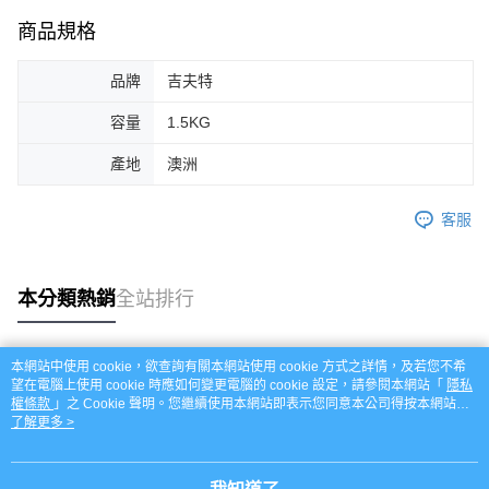
商品規格
品牌
吉夫特
容量
1.5KG
產地
澳洲
客服
本分類熱銷
全站排行
本網站中使用 cookie，欲查詢有關本網站使用 cookie 方式之詳情，及若您不希
熱門標籤
望在電腦上使用 cookie 時應如何變更電腦的 cookie 設定，請參閱本網站「
隱私
權條款
」之 Cookie 聲明。您繼續使用本網站即表示您同意本公司得按本網站使
用條款之 Cookie 聲明使用 cookie。
了解更多 >