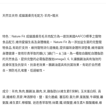
付款後全家取貨_限重5KG
結帳頁面，進行簡訊認證並確認金額後，即可完成結帳。
２．訂單成立數日內，您將收到繳費通知簡訊。
每筆NT$60，滿NT$999(含以上)免運費
３．收到繳費通知簡訊後14天內，點擊此簡訊中的連結，可透過四大超商／
ATM／網路銀行／等多元方式進行付款，方視為交易完成。
天然吉夫特 成貓護膚亮毛配方-羊肉+糙米
萊爾富取貨付款_限重10KG
※ 請注意：結帳手續完成當下不需立刻繳費，但若您需要取消訂單，請聯絡
每筆NT$60，滿NT$999(含以上)免運費
購買商品的店家。未經商家同意取消之訂單仍視為有效，需透過AFTEE先享
後付繳納相關費用。
付款後萊爾富取貨_限重10KG
※ 交易是否成功請以「AFTEE先享後付 」之結帳頁面顯示為準，若有關於
特色：Nature Fit 成貓護膚亮毛羊肉配方為一達到美國AAFCO標準之寵物
是否繳費成功／繳費後需取消欲退款等相關疑問，請聯繫「AFTEE先享後付
每筆NT$60，滿NT$999(含以上)免運費
客戶支援中心」
https://netprotections.freshdesk.com/support/home
食品配方,維持愛貓生長及身體機能。 Nature Fit 為一添加益生菌的完整寵
7-11取貨付款_限重10KG
物食品,有助於支持、維持寵物消化道機能,提供貓咪身體所須營養,維持貓咪
【注意事項】
身體健康。使用珍貴萃取的鴯(ㄦˊ)鶓(ㄇㄧㄠˊ)油，為一種取自鷸駝自體脂肪
１．透過由恩沛科技股份有限公司提供之「AFTEE先享後付」服務完成之交
每筆NT$60，滿NT$999(含以上)免運費
易，需依本服務之必要範圍內提供個人資料，並將交易相關給付款項請求債
的天然食品，提供完整的必需脂肪酸如omega3, 6, 9,讓鴯鶓油具有強效的
權轉讓予恩沛科技股份有限公司。
付款後7-11取貨_限重10KG
皮膚保溼及抗發炎，抗衰老效果。鴯鶓油還具有抗菌效果，有助於自然癒
２．關於個人資料處理事宜，請瀏覽以下網址：
每筆NT$60，滿NT$999(含以上)免運費
合。預防毛孔堵塞，低過敏性。
https://aftee.tw/terms/#terms3
３．未成年的使用者請事先徵得法定代理人或監護人之同意方可使用
宅配
「AFTEE先享後付」，若未經同意申辦者引起之損失，本公司不負相關責
任。
每筆NT$120，滿NT$999(含以上)免運費
４．使用「AFTEE先享後付」時，將依據個別帳號之用戶狀況，依本公司即
成分：羊肉,魚肉,鴯鶓油,雞肉,米,雞脂肪(以維生素E保鮮), 玉米蛋白粉, 高
時審查核予不同之上限額度；若仍有額度不足之情形，本公司將視審查結果
中壢限定｜毛速配 14:00前下單當日到！🐶
請求用戶進行身份認證。
梁,纖維粉,燕麥,啤酒酵母、鹽、氯化膽鹼, 蕃茄粉,氯化鉀,蛋氨酸,牛磺酸,離
每筆NT$120，滿NT$999(含以上)免運費
５．嚴禁一人註冊多個帳號或使用他人資訊註冊。若發現惡意使用之情形，
氨酸,維生素E,檸檬酸, 迷迭香萃取物,絲蘭,鐵,硫酸鹽,維生素A 醋酸纖維,維
恩沛科技股份有限公司將有權停止該用戶之使用額度並採取法律行動。