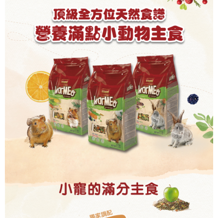
２．訂單成立數日內，您將收到繳費通知簡訊。
每筆NT$60，滿NT$999(含以上)免運費
３．收到繳費通知簡訊後14天內，點擊此簡訊中的連結，可透過四大超商／
ATM／網路銀行／等多元方式進行付款，方視為交易完成。
萊爾富取貨付款_限重10KG
※ 請注意：結帳手續完成當下不需立刻繳費，但若您需要取消訂單，請聯絡
每筆NT$60，滿NT$999(含以上)免運費
購買商品的店家。未經商家同意取消之訂單仍視為有效，需透過AFTEE先享
後付繳納相關費用。
付款後萊爾富取貨_限重10KG
※ 交易是否成功請以「AFTEE先享後付 」之結帳頁面顯示為準，若有關於
是否繳費成功／繳費後需取消欲退款等相關疑問，請聯繫「AFTEE先享後付
每筆NT$60，滿NT$999(含以上)免運費
客戶支援中心」
https://netprotections.freshdesk.com/support/home
7-11取貨付款_限重10KG
【注意事項】
１．透過由恩沛科技股份有限公司提供之「AFTEE先享後付」服務完成之交
每筆NT$60，滿NT$999(含以上)免運費
易，需依本服務之必要範圍內提供個人資料，並將交易相關給付款項請求債
權轉讓予恩沛科技股份有限公司。
付款後7-11取貨_限重10KG
２．關於個人資料處理事宜，請瀏覽以下網址：
每筆NT$60，滿NT$999(含以上)免運費
https://aftee.tw/terms/#terms3
３．未成年的使用者請事先徵得法定代理人或監護人之同意方可使用
宅配
「AFTEE先享後付」，若未經同意申辦者引起之損失，本公司不負相關責
任。
每筆NT$120，滿NT$999(含以上)免運費
４．使用「AFTEE先享後付」時，將依據個別帳號之用戶狀況，依本公司即
時審查核予不同之上限額度；若仍有額度不足之情形，本公司將視審查結果
中壢限定｜毛速配 14:00前下單當日到！🐶
請求用戶進行身份認證。
每筆NT$120，滿NT$999(含以上)免運費
５．嚴禁一人註冊多個帳號或使用他人資訊註冊。若發現惡意使用之情形，
恩沛科技股份有限公司將有權停止該用戶之使用額度並採取法律行動。