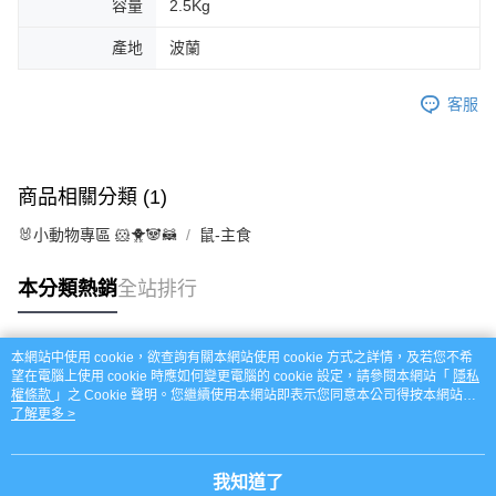
容量
2.5Kg
產地
波蘭
客服
商品相關分類 (1)
🐰小動物專區 🐹🐥🐼🦝
鼠-主食
本分類熱銷
全站排行
本網站中使用 cookie，欲查詢有關本網站使用 cookie 方式之詳情，及若您不希
熱門標籤
望在電腦上使用 cookie 時應如何變更電腦的 cookie 設定，請參閱本網站「
隱私
權條款
」之 Cookie 聲明。您繼續使用本網站即表示您同意本公司得按本網站使
用條款之 Cookie 聲明使用 cookie。
了解更多 >
我知道了