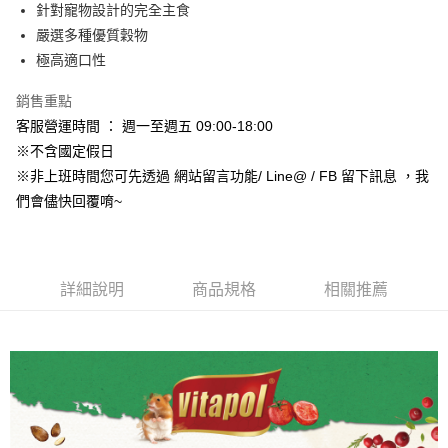
超商取貨付款
針對寵物設計的完全主食
華南商業銀行
彰化商業銀行
嚴選多種優質穀物
LINE Pay
上海商業儲蓄銀行
台北富邦商業銀行
國泰世華商業銀行
兆豐國際商業銀行
極高適口性
Apple Pay
臺灣中小企業銀行
台中商業銀行
銷售重點
匯豐（台灣）商業銀行
華泰商業銀行
街口支付
聯邦商業銀行
遠東國際商業銀行
客服營運時間 ： 週一至週五 09:00-18:00
元大商業銀行
永豐商業銀行
悠遊付
※不含國定假日
玉山商業銀行
星展（台灣）商業銀行
※非上班時間您可先透過 網站留言功能/ Line@ / FB 留下訊息 ，我
台新國際商業銀行
中國信託商業銀行
Google Pay
們會儘快回覆唷~
台灣樂天信用卡公司
AFTEE先享後付
相關說明
【關於「AFTEE先享後付」】
ATM付款
AFTEE先享後付是「在收到商品之後才付款」的支付方式。 讓您購物簡單
詳細說明
商品規格
相關推薦
便利好安心！
１．簡單：不需註冊會員、不需綁卡、不需儲值。
運送方式
２．便利：只要手機號碼，簡訊認證，即可結帳。
３．安心：先確認商品／服務後，再付款。
全家取貨付款_限重5KG
每筆NT$60，滿NT$999(含以上)免運費
【「AFTEE先享後付」結帳流程】
１．於結帳方式選擇「AFTEE先享後付」後，將跳轉至「AFTEE先享後付」
付款後全家取貨_限重5KG
結帳頁面，進行簡訊認證並確認金額後，即可完成結帳。