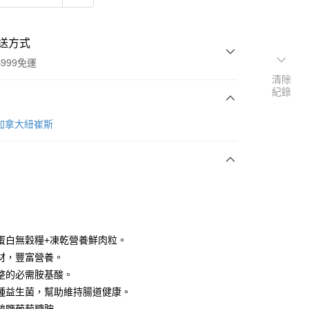
送方式
999免運
清除
紀錄
次付款
nce加拿大紐崔斯
期付款
0 利率 每期
NT$1,266
21家銀行
庫商業銀行
第一商業銀行
業銀行
彰化商業銀行
業儲蓄銀行
台北富邦商業銀行
華商業銀行
兆豐國際商業銀行
蛋白無穀糧+凍乾營養鮮肉粒。
小企業銀行
台中商業銀行
材，豐富營養。
台灣）商業銀行
華泰商業銀行
整的必需胺基酸。
業銀行
遠東國際商業銀行
種益生菌，幫助維持腸道健康。
業銀行
永豐商業銀行
y