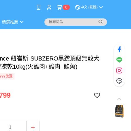
0
中文 (繁體)
精選推薦
rience 紐崔斯-SUBZERO黑鑽頂級無穀犬
凍乾10kg(火雞肉+雞肉+鮭魚)
999免運
799