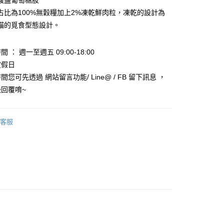
酸鹽葡萄糖胺
業銀行
星展（台灣）商業銀行
際商業銀行
中國信託商業銀行
享後付
占比為100%無穀糧加上2%凍乾鮮肉粒，凍乾的設計為
天信用卡公司
貓的覓食型態設計。
FTEE先享後付」】
先享後付是「在收到商品之後才付款」的支付方式。 讓您購物簡單
心！
 ： 週一至週五 09:00-18:00
：不需註冊會員、不需綁卡、不需儲值。
定假日
：只要手機號碼，簡訊認證，即可結帳。
您可先透過 網站留言功能/ Line@ / FB 留下訊息 ，
：先確認商品／服務後，再付款。
回覆唷~
EE先享後付」結帳流程】
20，滿NT$999(含以上)免運費
方式選擇「AFTEE先享後付」後，將跳轉至「AFTEE先享後
頁面，進行簡訊認證並確認金額後，即可完成結帳。
客服
毛速配 14:00前下單當日到！🐶
成立數日內，您將收到繳費通知簡訊。
費通知簡訊後14天內，點擊此簡訊中的連結，可透過四大超商
20，滿NT$999(含以上)免運費
網路銀行／等多元方式進行付款，方視為交易完成。
：結帳手續完成當下不需立刻繳費，但若您需要取消訂單，請聯
的店家。未經商家同意取消之訂單仍視為有效，需透過AFTEE
繳納相關費用。
否成功請以「AFTEE先享後付 」之結帳頁面顯示為準，若有關於
功／繳費後需取消欲退款等相關疑問，請聯繫「AFTEE先享後
援中心」
https://netprotections.freshdesk.com/support/home
項】
恩沛科技股份有限公司提供之「AFTEE先享後付」服務完成之