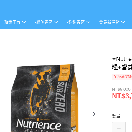
P！熱銷王牌
•貓咪專區
•狗狗專區
會員新活動
⭐Nut
糧+營養
宅配滿NT$
NT$5,000
NT$3,
數量