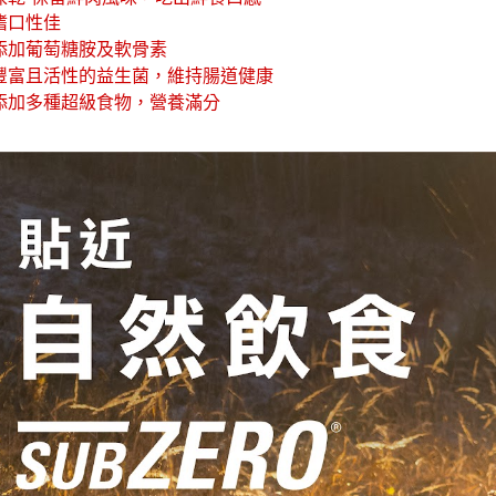
交易，需
嗜口性佳
求債權轉
 添加葡萄糖胺及軟骨素
２．關於
 豐富且活性的益生菌，
維持
腸道健康
https://aft
３．未成
 添加多種超級食物，營養滿分
「AFTE
任。
４．使用「
即時審查
結果請求
５．嚴禁
形，恩沛
動。