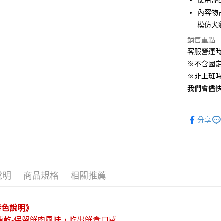
使用鹽
玉山商
台新國
AFTEE先
內容物
台灣樂
相關說明
模仿犬
【關於「A
ATM付款
銷售重點
AFTEE
便利好安
客服營運時間
１．簡單
※不含國
２．便利
運送方式
※非上班時間
３．安心
我們會儘快
宅配
【「AFT
每筆NT$1
１．於結帳
付」結帳
分享
中壢限定｜
２．訂單
３．收到繳
每筆NT$1
／ATM／
※ 請注意
絡購買商品
先享後付
說明
商品規格
相關推薦
※ 交易是
是否繳費成
付客戶支
特色說明》
【注意事
 凍乾-保留鮮肉風味，吃出鮮食口感
１．透過由