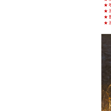
★ 
★
★
★