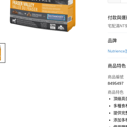
付款與運
宅配滿NT$
付款方式
品牌
信用卡一
Nutrie
信用卡分
商品特色
3 期 
商品編號
合作金
LINE Pay
8495497
華南商
Apple Pay
上海商
商品特色
國泰世
頂級高
街口支付
臺灣中
多種食
匯豐（
悠遊付
提供完
聯邦商
添加多
元大商
Google Pa