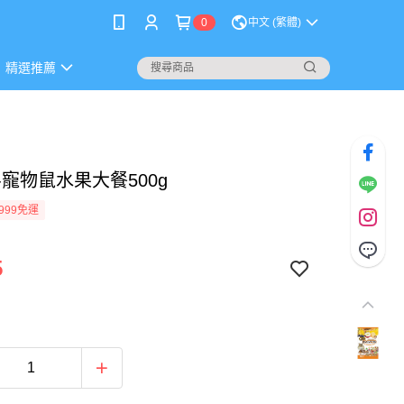
0
中文 (繁體)
精選推薦
ni-寵物鼠水果大餐500g
999免運
5