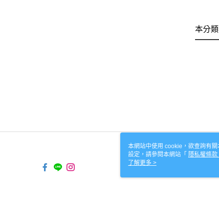
本分類
本網站中使用 cookie，欲查詢有關
設定，請參閱本網站「
隱私權條款
使用 cookie。
了解更多 >