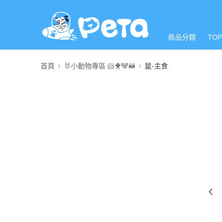
商品分類
TO
首頁
🐰小動物專區 🐹🐥🐼🦝
鼠-主食