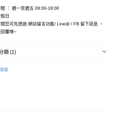
天信用卡公司
 ： 週一至週五 09:00-18:00
享後付
定假日
您可先透過 網站留言功能/ Line@ / FB 留下訊息 ，
FTEE先享後付」】
先享後付是「在收到商品之後才付款」的支付方式。 讓您購物簡單
回覆唷~
心！
：不需註冊會員、不需綁卡、不需儲值。
：只要手機號碼，簡訊認證，即可結帳。
類 (1)
：先確認商品／服務後，再付款。
款_限重5KG
EE先享後付」結帳流程】
 🐹🐥🐼🦝
鼠-主食
0，滿NT$999(含以上)免運費
方式選擇「AFTEE先享後付」後，將跳轉至「AFTEE先享後
客服
頁面，進行簡訊認證並確認金額後，即可完成結帳。
取貨_限重5KG
成立數日內，您將收到繳費通知簡訊。
費通知簡訊後14天內，點擊此簡訊中的連結，可透過四大超商
0，滿NT$999(含以上)免運費
網路銀行／等多元方式進行付款，方視為交易完成。
：結帳手續完成當下不需立刻繳費，但若您需要取消訂單，請聯
付款_限重10KG
的店家。未經商家同意取消之訂單仍視為有效，需透過AFTEE
繳納相關費用。
0，滿NT$999(含以上)免運費
否成功請以「AFTEE先享後付 」之結帳頁面顯示為準，若有關於
功／繳費後需取消欲退款等相關疑問，請聯繫「AFTEE先享後
富取貨_限重10KG
援中心」
https://netprotections.freshdesk.com/support/home
0，滿NT$999(含以上)免運費
項】