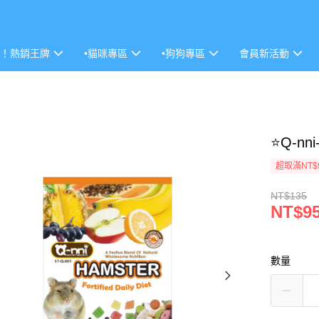
P！熱銷王牌
•貓咪專區
•狗狗專區
會員新活動
⭐Q-n
超取滿NT$
NT$135
NT$9
數量