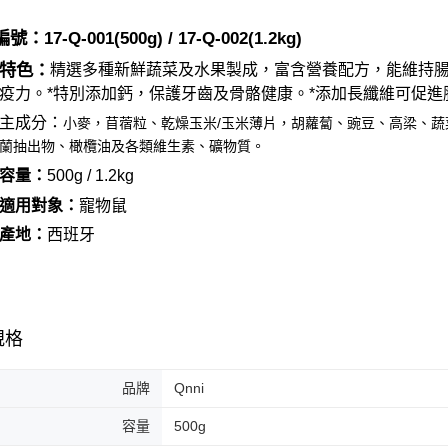
7-11取貨
１．透過由
交易，需
每筆NT$6
號：17-
Q
-
001
(
500
g) / 17-Q-002(1.2
kg)
求債權轉
２．關於
付款後7-1
特色：
精選多種新鮮蔬菜及水果製成，富含營養配方，能維持
https://aft
每筆NT$6
疫力。*特別添加鈣，保護牙齒及骨骼健康。*添加長纖維可促
３．未成
「AFTE
主成分：
小麥，苜蓿粒、乾燥玉米/玉米薄片，胡蘿蔔、豌豆、高梁、
宅配
任。
蘭抽出物、橄欖油及各類維生素、礦物質。
４．使用「
每筆NT$1
即時審查
容量：
500
g / 1.2kg
結果請求
中壢限定｜
５．嚴禁
適用對象：
寵物
鼠
每筆NT$1
形，恩沛
產地：
西班牙
動。
規格
品牌
Qnni
容量
500g