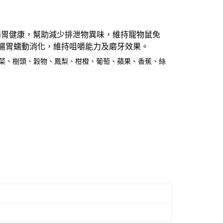
付款_限重10KG
恩沛科技股份有限公司提供之「AFTEE先享後付」服務完成之
依本服務之必要範圍內提供個人資料，並將交易相關給付款項請
0，滿NT$999(含以上)免運費
讓予恩沛科技股份有限公司。
個人資料處理事宜，請瀏覽以下網址：
1取貨_限重10KG
腸胃健康，幫助減少排泄物異味，維持寵物鼠免
ee.tw/terms/#terms3
0，滿NT$999(含以上)免運費
進腸胃蠕動消化，維持咀嚼能力及磨牙效果。
年的使用者請事先徵得法定代理人或監護人之同意方可使用
E先享後付」，若未經同意申辦者引起之損失，本公司不負相關責
蔬菜、樹頭、穀物、鳳梨、柑橙、葡萄、蘋果、香蕉、絲
AFTEE先享後付」時，將依據個別帳號之用戶狀況，依本公司
20，滿NT$999(含以上)免運費
核予不同之上限額度；若仍有額度不足之情形，本公司將視審查
用戶進行身份認證。
毛速配 14:00前下單當日到！🐶
一人註冊多個帳號或使用他人資訊註冊。若發現惡意使用之情
20，滿NT$999(含以上)免運費
科技股份有限公司將有權停止該用戶之使用額度並採取法律行