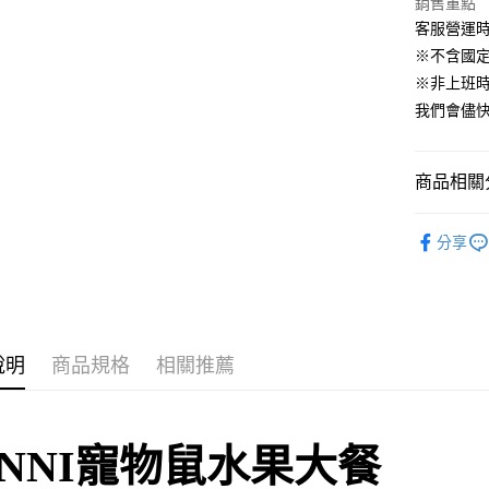
銷售重點
台灣樂
客服營運時間
AFTEE先
※不含國
相關說明
※非上班時間
【關於「A
ATM付款
AFTEE
我們會儘快
便利好安
１．簡單
２．便利
運送方式
商品相關分
３．安心
全家取貨付
【「AFT
🐰小動物專區
每筆NT$6
１．於結帳
分享
付」結帳
付款後全家
２．訂單
３．收到繳
每筆NT$6
／ATM／
※ 請注意
萊爾富取貨
絡購買商品
說明
商品規格
相關推薦
先享後付
每筆NT$6
※ 交易是
是否繳費成
付款後萊爾
付客戶支
每筆NT$6
-NNI寵物鼠水果大餐
【注意事