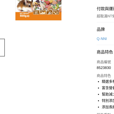
付款與運
超取滿NT$
付款方式
品牌
信用卡一
Q-NNI
信用卡分
商品特色
3 期 
商品編號
合作金
超商取貨
8523830
華南商
LINE Pay
上海商
商品特色
國泰世
精選多
Apple Pay
臺灣中
富含營
匯豐（
街口支付
幫助減
聯邦商
特別添
元大商
悠遊付
添加長
玉山商
台新國
Google Pa