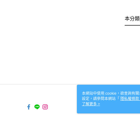
本分類
本網站中使用 cookie，欲查詢有關
設定，請參閱本網站「
隱私權條款
使用 cookie。
了解更多 >