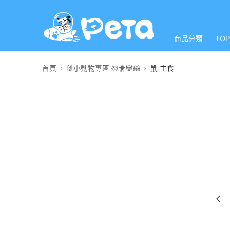
商品分類
TO
首頁
🐰小動物專區 🐹🐥🐼🦝
鼠-主食