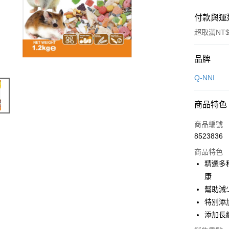
付款與運
超取滿NT$
付款方式
品牌
信用卡一
Q-NNI
信用卡分
商品特色
3 期 
商品編號
合作金
超商取貨
8523836
華南商
LINE Pay
上海商
商品特色
國泰世
精選多
Apple Pay
臺灣中
康
匯豐（
街口支付
幫助減
聯邦商
特別添
元大商
悠遊付
添加長
玉山商
台新國
Google Pa