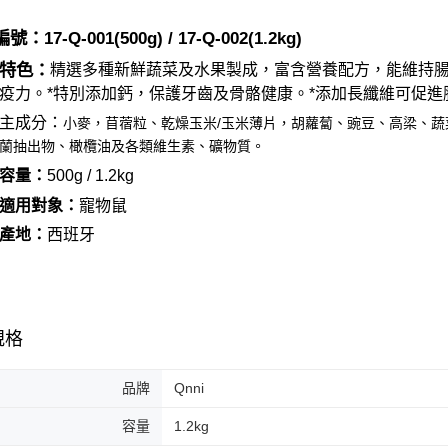
7-11取貨
１．透過由
交易，需
每筆NT$6
號：17-
Q
-
001
(
500
g) / 17-Q-002(1.2
kg)
求債權轉
２．關於
付款後7-1
特色：
精選多種新鮮蔬菜及水果製成，富含營養配方，能維持
https://aft
每筆NT$6
疫力。*特別添加鈣，保護牙齒及骨骼健康。*添加長纖維可促
３．未成
「AFTE
主成分：
小麥，苜蓿粒、乾燥玉米/玉米薄片，胡蘿蔔、豌豆、高梁、
宅配
任。
蘭抽出物、橄欖油及各類維生素、礦物質。
４．使用「
每筆NT$1
即時審查
容量：
500
g / 1.2kg
結果請求
中壢限定｜
５．嚴禁
適用對象：
寵物
鼠
每筆NT$1
形，恩沛
產地：
西班牙
動。
規格
品牌
Qnni
容量
1.2kg