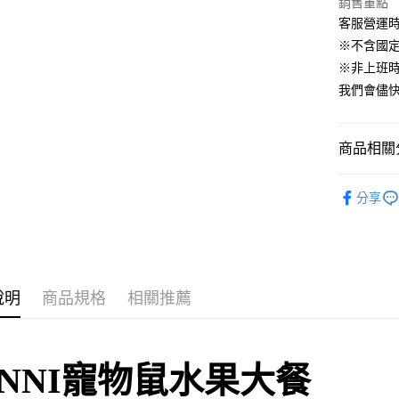
銷售重點
台灣樂
客服營運時間
AFTEE先
※不含國
相關說明
※非上班時間
【關於「A
ATM付款
AFTEE
我們會儘快
便利好安
１．簡單
２．便利
運送方式
商品相關分
３．安心
全家取貨付
【「AFT
🐰小動物專區
每筆NT$6
１．於結帳
分享
付」結帳
付款後全家
２．訂單
３．收到繳
每筆NT$6
／ATM／
※ 請注意
萊爾富取貨
絡購買商品
說明
商品規格
相關推薦
先享後付
每筆NT$6
※ 交易是
是否繳費成
付款後萊爾
付客戶支
每筆NT$6
-NNI寵物鼠水果大餐
【注意事