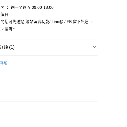
天信用卡公司
 ： 週一至週五 09:00-18:00
享後付
定假日
您可先透過 網站留言功能/ Line@ / FB 留下訊息 ，
FTEE先享後付」】
先享後付是「在收到商品之後才付款」的支付方式。 讓您購物簡單
回覆唷~
心！
：不需註冊會員、不需綁卡、不需儲值。
：只要手機號碼，簡訊認證，即可結帳。
類 (1)
：先確認商品／服務後，再付款。
款_限重5KG
EE先享後付」結帳流程】
 🐹🐥🐼🦝
鼠-主食
0，滿NT$999(含以上)免運費
方式選擇「AFTEE先享後付」後，將跳轉至「AFTEE先享後
客服
頁面，進行簡訊認證並確認金額後，即可完成結帳。
取貨_限重5KG
成立數日內，您將收到繳費通知簡訊。
費通知簡訊後14天內，點擊此簡訊中的連結，可透過四大超商
0，滿NT$999(含以上)免運費
網路銀行／等多元方式進行付款，方視為交易完成。
：結帳手續完成當下不需立刻繳費，但若您需要取消訂單，請聯
付款_限重10KG
的店家。未經商家同意取消之訂單仍視為有效，需透過AFTEE
繳納相關費用。
0，滿NT$999(含以上)免運費
否成功請以「AFTEE先享後付 」之結帳頁面顯示為準，若有關於
功／繳費後需取消欲退款等相關疑問，請聯繫「AFTEE先享後
富取貨_限重10KG
援中心」
https://netprotections.freshdesk.com/support/home
0，滿NT$999(含以上)免運費
項】