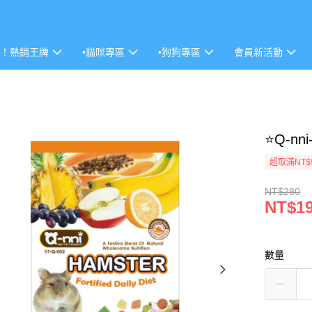
P！熱銷王牌
•貓咪專區
•狗狗專區
會員新活動
⭐Q-n
超取滿NT$
NT$280
NT$1
數量