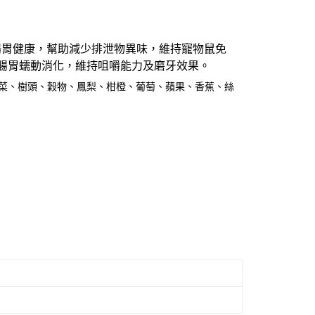
付款_限重10KG
恩沛科技股份有限公司提供之「AFTEE先享後付」服務完成之
依本服務之必要範圍內提供個人資料，並將交易相關給付款項請
0，滿NT$999(含以上)免運費
讓予恩沛科技股份有限公司。
個人資料處理事宜，請瀏覽以下網址：
1取貨_限重10KG
腸胃健康，幫助減少排泄物異味，維持寵物鼠免
ee.tw/terms/#terms3
0，滿NT$999(含以上)免運費
進腸胃蠕動消化，維持咀嚼能力及磨牙效果。
年的使用者請事先徵得法定代理人或監護人之同意方可使用
E先享後付」，若未經同意申辦者引起之損失，本公司不負相關責
蔬菜、樹頭、穀物、鳳梨、柑橙、葡萄、蘋果、香蕉、絲
AFTEE先享後付」時，將依據個別帳號之用戶狀況，依本公司
20，滿NT$999(含以上)免運費
核予不同之上限額度；若仍有額度不足之情形，本公司將視審查
用戶進行身份認證。
毛速配 14:00前下單當日到！🐶
一人註冊多個帳號或使用他人資訊註冊。若發現惡意使用之情
20，滿NT$999(含以上)免運費
科技股份有限公司將有權停止該用戶之使用額度並採取法律行