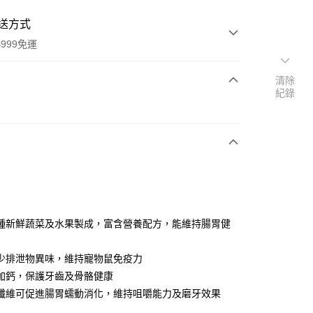
送方式
999免運
清除
紀錄
次付款
期付款
0 利率 每期
NT$66
21家銀行
庫商業銀行
第一商業銀行
付款
業銀行
彰化商業銀行
業儲蓄銀行
台北富邦商業銀行
華商業銀行
兆豐國際商業銀行
種新鮮蔬菜及水果製成，富含營養配方，能維持腸胃健
小企業銀行
台中商業銀行
台灣）商業銀行
華泰商業銀行
少排泄物異味，維持寵物鼠免疫力
業銀行
遠東國際商業銀行
加鈣，保護牙齒及骨骼健康
業銀行
永豐商業銀行
纖維可促進腸胃蠕動消化，維持咀嚼能力及磨牙效果
業銀行
星展（台灣）商業銀行
際商業銀行
中國信託商業銀行
y