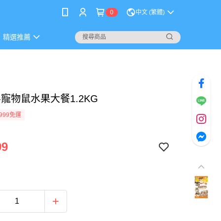
0
中文 (繁體)
精選推薦
ni-寵物鼠水果大餐1.2KG
999免運
99