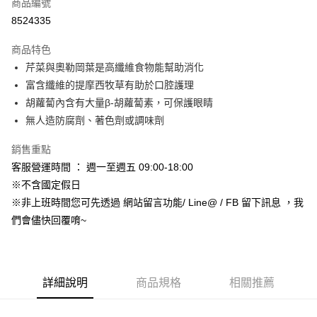
超商取貨付款
商品編號
華南商業銀行
彰化商業銀行
8524335
LINE Pay
上海商業儲蓄銀行
台北富邦商業銀行
國泰世華商業銀行
兆豐國際商業銀行
商品特色
Apple Pay
臺灣中小企業銀行
台中商業銀行
芹菜與奧勒岡葉是高纖維食物能幫助消化
匯豐（台灣）商業銀行
華泰商業銀行
街口支付
富含纖維的提摩西牧草有助於口腔護理
聯邦商業銀行
遠東國際商業銀行
元大商業銀行
永豐商業銀行
胡蘿蔔內含有大量β-胡蘿蔔素，可保護眼睛
悠遊付
玉山商業銀行
星展（台灣）商業銀行
無人造防腐劑、著色劑或調味劑
台新國際商業銀行
中國信託商業銀行
Google Pay
台灣樂天信用卡公司
銷售重點
AFTEE先享後付
客服營運時間 ： 週一至週五 09:00-18:00
相關說明
※不含國定假日
【關於「AFTEE先享後付」】
ATM付款
※非上班時間您可先透過 網站留言功能/ Line@ / FB 留下訊息 ，我
AFTEE先享後付是「在收到商品之後才付款」的支付方式。 讓您購物簡單
便利好安心！
們會儘快回覆唷~
１．簡單：不需註冊會員、不需綁卡、不需儲值。
運送方式
２．便利：只要手機號碼，簡訊認證，即可結帳。
３．安心：先確認商品／服務後，再付款。
全家取貨付款_限重5KG
每筆NT$60，滿NT$999(含以上)免運費
【「AFTEE先享後付」結帳流程】
詳細說明
商品規格
相關推薦
１．於結帳方式選擇「AFTEE先享後付」後，將跳轉至「AFTEE先享後付」
付款後全家取貨_限重5KG
結帳頁面，進行簡訊認證並確認金額後，即可完成結帳。