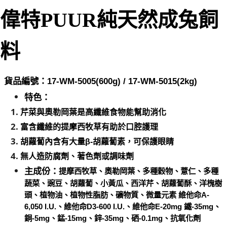
２．訂單成立數日內，您將收到繳費通知簡訊。
每筆NT$60，滿NT$999(含以上)免運費
３．收到繳費通知簡訊後14天內，點擊此簡訊中的連結，可透過四大超商／
偉特PUUR純天然
成
兔飼
ATM／網路銀行／等多元方式進行付款，方視為交易完成。
萊爾富取貨付款_限重10KG
※ 請注意：結帳手續完成當下不需立刻繳費，但若您需要取消訂單，請聯絡
每筆NT$60，滿NT$999(含以上)免運費
購買商品的店家。未經商家同意取消之訂單仍視為有效，需透過AFTEE先享
料
後付繳納相關費用。
付款後萊爾富取貨_限重10KG
※ 交易是否成功請以「AFTEE先享後付 」之結帳頁面顯示為準，若有關於
是否繳費成功／繳費後需取消欲退款等相關疑問，請聯繫「AFTEE先享後付
每筆NT$60，滿NT$999(含以上)免運費
客戶支援中心」
https://netprotections.freshdesk.com/support/home
貨品編號：17-WM-500
5(600g) / 17-WM-5015(2kg)
7-11取貨付款_限重10KG
【注意事項】
特色：
１．透過由恩沛科技股份有限公司提供之「AFTEE先享後付」服務完成之交
每筆NT$60，滿NT$999(含以上)免運費
易，需依本服務之必要範圍內提供個人資料，並將交易相關給付款項請求債
芹菜與
奧勒岡葉
是高纖維食物能幫助消化
權轉讓予恩沛科技股份有限公司。
付款後7-11取貨_限重10KG
富含
纖維的提摩西牧草有助於口腔護理
２．關於個人資料處理事宜，請瀏覽以下網址：
每筆NT$60，滿NT$999(含以上)免運費
https://aftee.tw/terms/#terms3
胡蘿蔔內含有大量β-胡蘿蔔素，可保護眼睛
３．未成年的使用者請事先徵得法定代理人或監護人之同意方可使用
宅配
無人造防腐劑、著色劑或調味劑
「AFTEE先享後付」，若未經同意申辦者引起之損失，本公司不負相關責
任。
每筆NT$120，滿NT$999(含以上)免運費
主成份：
提摩西牧草、奧勒岡葉、多種穀物、薏仁、多種
４．使用「AFTEE先享後付」時，將依據個別帳號之用戶狀況，依本公司即
蔬菜、豌豆、胡蘿蔔、小黃瓜、西洋芹、胡蘿蔔酥、洋槐樹
時審查核予不同之上限額度；若仍有額度不足之情形，本公司將視審查結果
中壢限定｜毛速配 14:00前下單當日到！🐶
請求用戶進行身份認證。
頭、植物油、植物性脂肪、礦物質、微量元素 維他命A-
每筆NT$120，滿NT$999(含以上)免運費
５．嚴禁一人註冊多個帳號或使用他人資訊註冊。若發現惡意使用之情形，
6,050 I.U.、維他命D3-600 I.U.、維他命E-20mg 鐵-35mg、
恩沛科技股份有限公司將有權停止該用戶之使用額度並採取法律行動。
銅-5mg、錳-15mg、鋅-35mg、硒-0.1mg、抗氧化劑