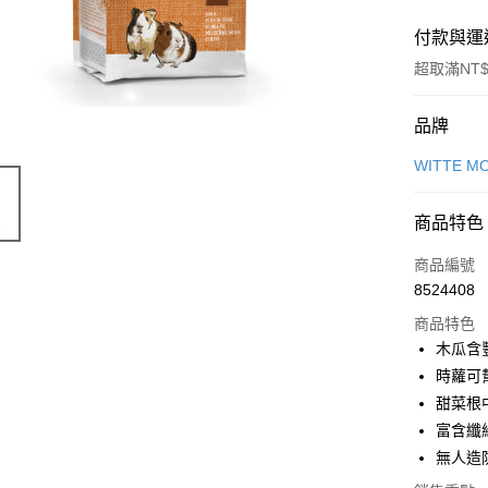
付款與運
超取滿NT$
付款方式
品牌
信用卡一
WITTE 
信用卡分
商品特色
3 期 
商品編號
合作金
超商取貨
8524408
華南商
LINE Pay
上海商
商品特色
國泰世
木瓜含
Apple Pay
臺灣中
時蘿可
匯豐（
街口支付
甜菜根
聯邦商
富含纖
元大商
悠遊付
無人造
玉山商
台新國
Google Pa