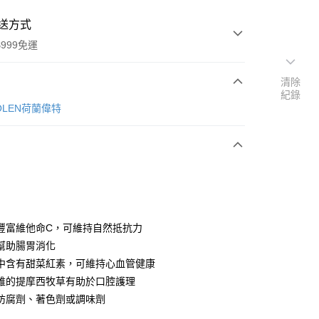
送方式
999免運
清除
紀錄
次付款
MOLEN荷蘭偉特
期付款
0 利率 每期
NT$66
21家銀行
庫商業銀行
第一商業銀行
付款
業銀行
彰化商業銀行
業儲蓄銀行
台北富邦商業銀行
華商業銀行
兆豐國際商業銀行
豐富維他命C，可維持自然抵抗力
小企業銀行
台中商業銀行
幫助腸胃消化
台灣）商業銀行
華泰商業銀行
中含有甜菜紅素，可維持心血管健康
業銀行
遠東國際商業銀行
維的提摩西牧草有助於口腔護理
業銀行
永豐商業銀行
防腐劑、著色劑或調味劑
業銀行
星展（台灣）商業銀行
際商業銀行
中國信託商業銀行
y