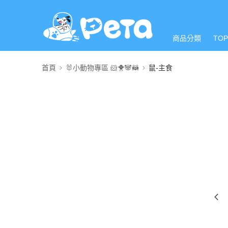
商品分類
TO
首頁
🐰小動物專區 🐹🐥🐼🦝
鼠-主食