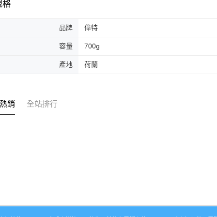
規格
品牌
偉特
容量
700g
產地
荷蘭
熱銷
全站排行