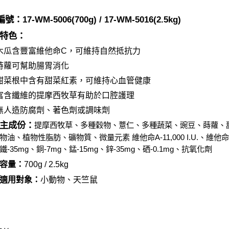
7-11取貨
１．透過由
交易，需
每筆NT$6
號：17-WM-500
6
(
7
00g) / 17-WM-501
6
(2.5kg)
求債權轉
２．關於
付款後7-1
特色：
https://aft
每筆NT$6
３．未成
木瓜含豐富維他命C，可維持自然抵抗力
「AFTE
宅配
時蘿可幫助腸胃消化
任。
４．使用「
每筆NT$1
甜菜根中含有甜菜紅素，可維持心血管健康
即時審查
結果請求
富含纖維的提摩西牧草
有助於口腔護理
中壢限定｜
５．嚴禁
無人造防腐劑、著色劑或調味劑
每筆NT$1
形，恩沛
動。
主成份：
提摩西牧草、多種穀物、薏仁、多種蔬菜、豌豆、蒔蘿、
物油、植物性脂肪、礦物質、微量元素 維他命A-11,000 I.U.、維他命D3-1
鐵-35mg、銅-7mg、錳-15mg、鋅-35mg、硒-0.1mg、抗氧化劑
容量：
7
00g / 2.5kg
適用對象：
小動物、
天竺鼠