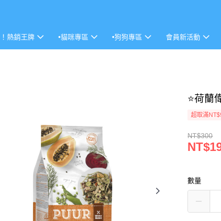
P！熱銷王牌
•貓咪專區
•狗狗專區
會員新活動
⭐荷蘭偉
超取滿NT$
NT$300
NT$1
數量