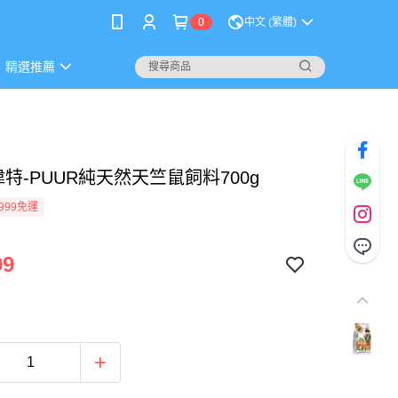
0
中文 (繁體)
精選推薦
特-PUUR純天然天竺鼠飼料700g
999免運
99