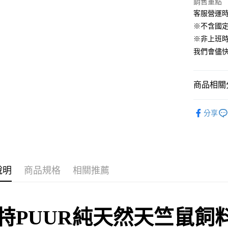
銷售重點
台灣樂
客服營運時間
AFTEE先
※不含國
相關說明
※非上班時間
【關於「A
ATM付款
AFTEE
我們會儘快
便利好安
１．簡單
２．便利
運送方式
商品相關分
３．安心
全家取貨付
【「AFT
🐰小動物專區
每筆NT$6
１．於結帳
分享
付」結帳
付款後全家
２．訂單
３．收到繳
每筆NT$6
／ATM／
※ 請注意
萊爾富取貨
絡購買商品
說明
商品規格
相關推薦
先享後付
每筆NT$6
※ 交易是
是否繳費成
付款後萊爾
付客戶支
每筆NT$6
特PUUR純天然
天竺鼠
飼
【注意事