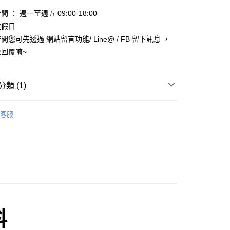
天信用卡公司
 ： 週一至週五 09:00-18:00
享後付
定假日
您可先透過 網站留言功能/ Line@ / FB 留下訊息 ，
FTEE先享後付」】
先享後付是「在收到商品之後才付款」的支付方式。 讓您購物簡單
回覆唷~
心！
：不需註冊會員、不需綁卡、不需儲值。
：只要手機號碼，簡訊認證，即可結帳。
類 (1)
：先確認商品／服務後，再付款。
款_限重5KG
EE先享後付」結帳流程】
 🐹🐥🐼🦝
鼠-主食
0，滿NT$999(含以上)免運費
方式選擇「AFTEE先享後付」後，將跳轉至「AFTEE先享後
客服
頁面，進行簡訊認證並確認金額後，即可完成結帳。
取貨_限重5KG
成立數日內，您將收到繳費通知簡訊。
費通知簡訊後14天內，點擊此簡訊中的連結，可透過四大超商
0，滿NT$999(含以上)免運費
網路銀行／等多元方式進行付款，方視為交易完成。
：結帳手續完成當下不需立刻繳費，但若您需要取消訂單，請聯
付款_限重10KG
的店家。未經商家同意取消之訂單仍視為有效，需透過AFTEE
繳納相關費用。
0，滿NT$999(含以上)免運費
否成功請以「AFTEE先享後付 」之結帳頁面顯示為準，若有關於
功／繳費後需取消欲退款等相關疑問，請聯繫「AFTEE先享後
富取貨_限重10KG
援中心」
https://netprotections.freshdesk.com/support/home
0，滿NT$999(含以上)免運費
料
項】