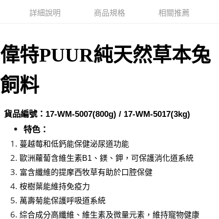
２．訂單成立數日內，您將收到繳費通知簡訊。
每筆NT$60，滿NT$999(含以上)免運費
３．收到繳費通知簡訊後14天內，點擊此簡訊中的連結，可透過四大超商／
詳細說明
商品規格
相關推薦
ATM／網路銀行／等多元方式進行付款，方視為交易完成。
萊爾富取貨付款_限重10KG
※ 請注意：結帳手續完成當下不需立刻繳費，但若您需要取消訂單，請聯絡
每筆NT$60，滿NT$999(含以上)免運費
購買商品的店家。未經商家同意取消之訂單仍視為有效，需透過AFTEE先享
後付繳納相關費用。
偉特PUUR純天然
草本兔
付款後萊爾富取貨_限重10KG
※ 交易是否成功請以「AFTEE先享後付 」之結帳頁面顯示為準，若有關於
是否繳費成功／繳費後需取消欲退款等相關疑問，請聯繫「AFTEE先享後付
每筆NT$60，滿NT$999(含以上)免運費
客戶支援中心」
https://netprotections.freshdesk.com/support/home
飼料
7-11取貨付款_限重10KG
【注意事項】
１．透過由恩沛科技股份有限公司提供之「AFTEE先享後付」服務完成之交
每筆NT$60，滿NT$999(含以上)免運費
易，需依本服務之必要範圍內提供個人資料，並將交易相關給付款項請求債
貨品編號：17-WM-500
7
(
8
00g) / 17-WM-501
7
(
3
kg)
權轉讓予恩沛科技股份有限公司。
付款後7-11取貨_限重10KG
２．關於個人資料處理事宜，請瀏覽以下網址：
特色：
每筆NT$60，滿NT$999(含以上)免運費
https://aftee.tw/terms/#terms3
３．未成年的使用者請事先徵得法定代理人或監護人之同意方可使用
蔓越莓和低鈣能保健泌尿道功能
宅配
「AFTEE先享後付」，若未經同意申辦者引起之損失，本公司不負相關責
歐洲蘿蔔含維生素B1、鎂、鉀，可保護消化道系統
任。
每筆NT$120，滿NT$999(含以上)免運費
４．使用「AFTEE先享後付」時，將依據個別帳號之用戶狀況，依本公司即
富含纖維的提摩西牧草有助於口腔保健
時審查核予不同之上限額度；若仍有額度不足之情形，本公司將視審查結果
中壢限定｜毛速配 14:00前下單當日到！🐶
桉樹葉能維持免疫力
請求用戶進行身份認證。
每筆NT$120，滿NT$999(含以上)免運費
５．嚴禁一人註冊多個帳號或使用他人資訊註冊。若發現惡意使用之情形，
萬壽菊能保護呼吸道系統
恩沛科技股份有限公司將有權停止該用戶之使用額度並採取法律行動。
綜合成分高纖維、維生素及微量元素，維持寵物健康