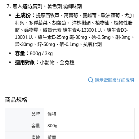
無人造防腐劑、著色劑或調味劑
主成份：
提摩西牧草、萬壽菊、蔓越莓、歐洲蘿蔔、尤加
利葉、多種蔬菜、胡蘿蔔、 洋槐樹頭、植物油、植物性脂
肪、礦物質、微量元素 維生素A-13300 I.U.、維生素D3-
1300 I.U.、維生素E-25mg 鐵-30mg、碘-0.5mg、銅-3mg、
錳-30mg、鋅-50mg、硒-0.1mg、抗氧化劑
容量：
8
00g /
3
kg
適用對象：
小動物、
全兔種
顯示電腦版詳細說明
商品規格
品牌
偉特
容量
800g
產地
荷蘭