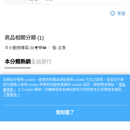
客服
商品相關分類 (1)
🐰小動物專區 🐹🐥🐼🦝
兔-主食
本分類熱銷
全站排行
本網站中使用 cookie，欲查詢有關本網站使用 cookie 方式之詳情，及若您不希
熱門標籤
望在電腦上使用 cookie 時應如何變更電腦的 cookie 設定，請參閱本網站「
隱私
權條款
」之 Cookie 聲明。您繼續使用本網站即表示您同意本公司得按本網站使
用條款之 Cookie 聲明使用 cookie。
了解更多 >
我知道了