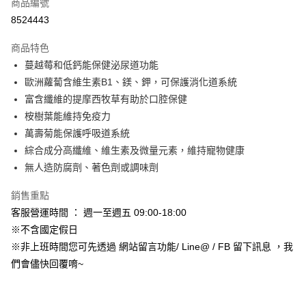
超商取貨付款
商品編號
華南商業銀行
彰化商業銀行
8524443
LINE Pay
上海商業儲蓄銀行
台北富邦商業銀行
國泰世華商業銀行
兆豐國際商業銀行
商品特色
Apple Pay
臺灣中小企業銀行
台中商業銀行
蔓越莓和低鈣能保健泌尿道功能
匯豐（台灣）商業銀行
華泰商業銀行
街口支付
歐洲蘿蔔含維生素B1、鎂、鉀，可保護消化道系統
聯邦商業銀行
遠東國際商業銀行
元大商業銀行
永豐商業銀行
富含纖維的提摩西牧草有助於口腔保健
悠遊付
玉山商業銀行
星展（台灣）商業銀行
桉樹葉能維持免疫力
台新國際商業銀行
中國信託商業銀行
Google Pay
萬壽菊能保護呼吸道系統
台灣樂天信用卡公司
綜合成分高纖維、維生素及微量元素，維持寵物健康
AFTEE先享後付
無人造防腐劑、著色劑或調味劑
相關說明
【關於「AFTEE先享後付」】
ATM付款
銷售重點
AFTEE先享後付是「在收到商品之後才付款」的支付方式。 讓您購物簡單
便利好安心！
客服營運時間 ： 週一至週五 09:00-18:00
１．簡單：不需註冊會員、不需綁卡、不需儲值。
運送方式
※不含國定假日
２．便利：只要手機號碼，簡訊認證，即可結帳。
※非上班時間您可先透過 網站留言功能/ Line@ / FB 留下訊息 ，我
３．安心：先確認商品／服務後，再付款。
全家取貨付款_限重5KG
們會儘快回覆唷~
每筆NT$60，滿NT$999(含以上)免運費
【「AFTEE先享後付」結帳流程】
１．於結帳方式選擇「AFTEE先享後付」後，將跳轉至「AFTEE先享後付」
付款後全家取貨_限重5KG
結帳頁面，進行簡訊認證並確認金額後，即可完成結帳。