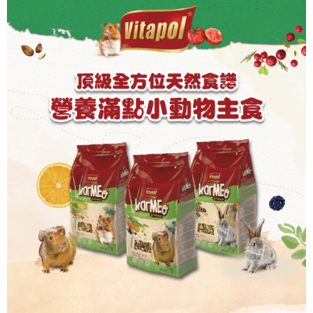
２．訂單成立數日內，您將收到繳費通知簡訊。
每筆NT$60，滿NT$999(含以上)免運費
３．收到繳費通知簡訊後14天內，點擊此簡訊中的連結，可透過四大超商／
ATM／網路銀行／等多元方式進行付款，方視為交易完成。
萊爾富取貨付款_限重10KG
※ 請注意：結帳手續完成當下不需立刻繳費，但若您需要取消訂單，請聯絡
每筆NT$60，滿NT$999(含以上)免運費
購買商品的店家。未經商家同意取消之訂單仍視為有效，需透過AFTEE先享
後付繳納相關費用。
付款後萊爾富取貨_限重10KG
※ 交易是否成功請以「AFTEE先享後付 」之結帳頁面顯示為準，若有關於
是否繳費成功／繳費後需取消欲退款等相關疑問，請聯繫「AFTEE先享後付
每筆NT$60，滿NT$999(含以上)免運費
客戶支援中心」
https://netprotections.freshdesk.com/support/home
7-11取貨付款_限重10KG
【注意事項】
１．透過由恩沛科技股份有限公司提供之「AFTEE先享後付」服務完成之交
每筆NT$60，滿NT$999(含以上)免運費
易，需依本服務之必要範圍內提供個人資料，並將交易相關給付款項請求債
權轉讓予恩沛科技股份有限公司。
付款後7-11取貨_限重10KG
２．關於個人資料處理事宜，請瀏覽以下網址：
每筆NT$60，滿NT$999(含以上)免運費
https://aftee.tw/terms/#terms3
３．未成年的使用者請事先徵得法定代理人或監護人之同意方可使用
宅配
「AFTEE先享後付」，若未經同意申辦者引起之損失，本公司不負相關責
任。
每筆NT$120，滿NT$999(含以上)免運費
４．使用「AFTEE先享後付」時，將依據個別帳號之用戶狀況，依本公司即
時審查核予不同之上限額度；若仍有額度不足之情形，本公司將視審查結果
中壢限定｜毛速配 14:00前下單當日到！🐶
請求用戶進行身份認證。
每筆NT$120，滿NT$999(含以上)免運費
５．嚴禁一人註冊多個帳號或使用他人資訊註冊。若發現惡意使用之情形，
恩沛科技股份有限公司將有權停止該用戶之使用額度並採取法律行動。