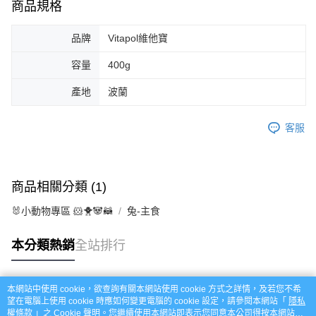
商品規格
品牌
Vitapol維他寶
容量
400g
產地
波蘭
客服
商品相關分類 (1)
🐰小動物專區 🐹🐥🐼🦝
兔-主食
本分類熱銷
全站排行
本網站中使用 cookie，欲查詢有關本網站使用 cookie 方式之詳情，及若您不希
熱門標籤
望在電腦上使用 cookie 時應如何變更電腦的 cookie 設定，請參閱本網站「
隱私
權條款
」之 Cookie 聲明。您繼續使用本網站即表示您同意本公司得按本網站使