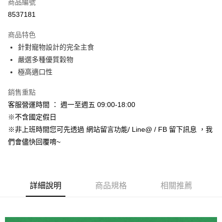
超商取貨付款
商品編號
華南商業銀行
彰化商業銀行
8537181
LINE Pay
上海商業儲蓄銀行
台北富邦商業銀行
國泰世華商業銀行
兆豐國際商業銀行
商品特色
Apple Pay
臺灣中小企業銀行
台中商業銀行
針對寵物設計的完全主食
匯豐（台灣）商業銀行
華泰商業銀行
街口支付
嚴選多種優質穀物
聯邦商業銀行
遠東國際商業銀行
元大商業銀行
永豐商業銀行
極高適口性
悠遊付
玉山商業銀行
星展（台灣）商業銀行
台新國際商業銀行
中國信託商業銀行
Google Pay
銷售重點
台灣樂天信用卡公司
客服營運時間 ： 週一至週五 09:00-18:00
AFTEE先享後付
※不含國定假日
相關說明
※非上班時間您可先透過 網站留言功能/ Line@ / FB 留下訊息 ，我
【關於「AFTEE先享後付」】
ATM付款
們會儘快回覆唷~
AFTEE先享後付是「在收到商品之後才付款」的支付方式。 讓您購物簡單
便利好安心！
１．簡單：不需註冊會員、不需綁卡、不需儲值。
運送方式
２．便利：只要手機號碼，簡訊認證，即可結帳。
３．安心：先確認商品／服務後，再付款。
全家取貨付款_限重5KG
詳細說明
商品規格
相關推薦
每筆NT$60，滿NT$999(含以上)免運費
【「AFTEE先享後付」結帳流程】
１．於結帳方式選擇「AFTEE先享後付」後，將跳轉至「AFTEE先享後付」
付款後全家取貨_限重5KG
結帳頁面，進行簡訊認證並確認金額後，即可完成結帳。