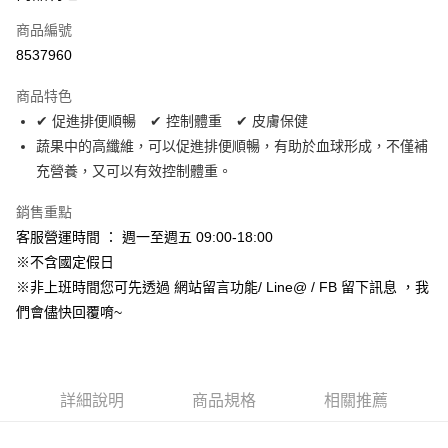
合作金庫商業銀行
第一商業銀行
超商取貨付款
商品編號
華南商業銀行
彰化商業銀行
8537960
LINE Pay
上海商業儲蓄銀行
台北富邦商業銀行
國泰世華商業銀行
兆豐國際商業銀行
商品特色
Apple Pay
臺灣中小企業銀行
台中商業銀行
✔ 促進排便順暢 ✔ 控制體重 ✔ 皮膚保健
匯豐（台灣）商業銀行
華泰商業銀行
街口支付
蔬果中的高纖維，可以促進排便順暢，有助於血球形成，不僅補
聯邦商業銀行
遠東國際商業銀行
元大商業銀行
永豐商業銀行
充營養，又可以有效控制體重。
悠遊付
玉山商業銀行
星展（台灣）商業銀行
台新國際商業銀行
中國信託商業銀行
Google Pay
銷售重點
台灣樂天信用卡公司
客服營運時間 ： 週一至週五 09:00-18:00
AFTEE先享後付
※不含國定假日
相關說明
※非上班時間您可先透過 網站留言功能/ Line@ / FB 留下訊息 ，我
【關於「AFTEE先享後付」】
ATM付款
們會儘快回覆唷~
AFTEE先享後付是「在收到商品之後才付款」的支付方式。 讓您購物簡單
便利好安心！
１．簡單：不需註冊會員、不需綁卡、不需儲值。
運送方式
２．便利：只要手機號碼，簡訊認證，即可結帳。
３．安心：先確認商品／服務後，再付款。
全家取貨付款_限重5KG
詳細說明
商品規格
相關推薦
每筆NT$60，滿NT$999(含以上)免運費
【「AFTEE先享後付」結帳流程】
１．於結帳方式選擇「AFTEE先享後付」後，將跳轉至「AFTEE先享後付」