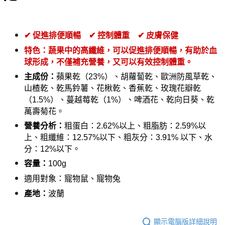
✔ 
促進排便順暢
✔ 
控制體重
✔ 
皮膚保健
特色
：
蔬果中的高纖維，可以促進排便順暢，有助於血
球形成，不僅補充營養，又可以有效控制體重。
蘋果乾（23%）、胡蘿蔔乾、歐洲防風草乾、
主成份：
山楂乾、乾馬鈴薯、花楸乾、香蕉乾、玫瑰花瓣乾
（1.5%）、蔓越莓乾（1%）、啤酒花、乾向日葵、乾
萬壽菊花。
粗蛋白：2.62%以上、粗脂肪：2.59%以
營養分析：
上、粗纖維：12.57%以下、粗灰分：3.91% 以下、水
分：12%以下。
1
0
0g
容量：
適用對象：寵物鼠、寵物兔
波蘭
產地：
顯示電腦版詳細說明