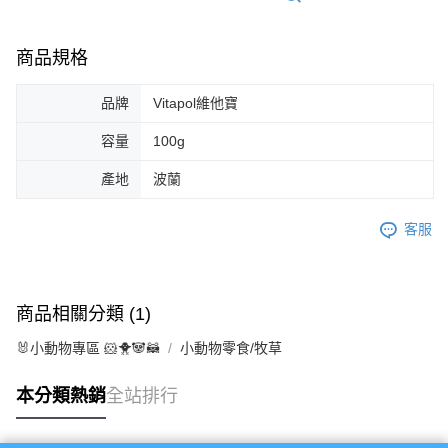
商品規格
品牌
Vitapol維他寶
容量
100g
產地
波蘭
客服
商品相關分類 (1)
🐰小動物專區 🐹🐥🐼🦝
小動物零食/牧草
本分類熱銷
全站排行