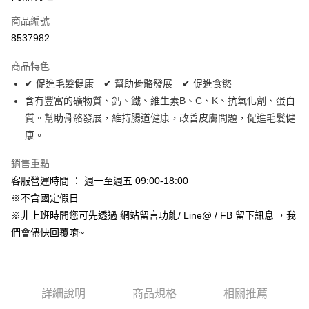
合作金庫商業銀行
第一商業銀行
超商取貨付款
商品編號
華南商業銀行
彰化商業銀行
8537982
LINE Pay
上海商業儲蓄銀行
台北富邦商業銀行
國泰世華商業銀行
兆豐國際商業銀行
商品特色
Apple Pay
臺灣中小企業銀行
台中商業銀行
✔ 促進毛髮健康 ✔ 幫助骨骼發展 ✔ 促進食慾
匯豐（台灣）商業銀行
華泰商業銀行
街口支付
含有豐富的礦物質、鈣、鐵、維生素B、C、K、抗氧化劑、蛋白
聯邦商業銀行
遠東國際商業銀行
元大商業銀行
永豐商業銀行
質。幫助骨骼發展，維持腸道健康，改善皮膚問題，促進毛髮健
悠遊付
玉山商業銀行
星展（台灣）商業銀行
康。
台新國際商業銀行
中國信託商業銀行
Google Pay
台灣樂天信用卡公司
銷售重點
AFTEE先享後付
客服營運時間 ： 週一至週五 09:00-18:00
相關說明
※不含國定假日
【關於「AFTEE先享後付」】
ATM付款
※非上班時間您可先透過 網站留言功能/ Line@ / FB 留下訊息 ，我
AFTEE先享後付是「在收到商品之後才付款」的支付方式。 讓您購物簡單
便利好安心！
們會儘快回覆唷~
１．簡單：不需註冊會員、不需綁卡、不需儲值。
運送方式
２．便利：只要手機號碼，簡訊認證，即可結帳。
３．安心：先確認商品／服務後，再付款。
全家取貨付款_限重5KG
每筆NT$60，滿NT$999(含以上)免運費
【「AFTEE先享後付」結帳流程】
詳細說明
商品規格
相關推薦
１．於結帳方式選擇「AFTEE先享後付」後，將跳轉至「AFTEE先享後付」