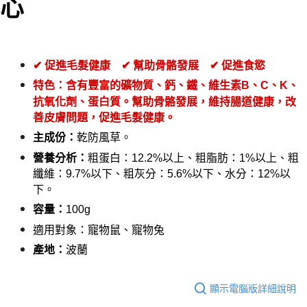
心
✔ 促進
毛髮健康
✔ 
幫助骨骼發展
✔ 
促進食慾
特色
：
含有豐富的礦物質、鈣、鐵、維生素B、C、K、
抗氧化劑、蛋白質。幫助骨骼發展，維持腸道健康，改
善皮膚問題，促進毛髮健康。
乾防風草。
主成份：
粗蛋白：12.2%以上、粗脂肪：1%以上、粗
營養分析：
纖維：9.7%以下、粗灰分：5.6%以下、水分：12%以
下。
100g
容量：
適用對象：寵物鼠、寵物兔
波蘭
產地：
顯示電腦版詳細說明