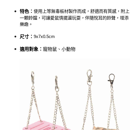
２．訂單成立數日內，您將收到繳費通知簡訊。
每筆NT$60，滿NT$999(含以上)免運費
３．收到繳費通知簡訊後14天內，點擊此簡訊中的連結，可透過四大超商／
使用上等無毒板材製作而成，舒適而有質感，附上
特色：
ATM／網路銀行／等多元方式進行付款，方視為交易完成。
萊爾富取貨付款_限重10KG
※ 請注意：結帳手續完成當下不需立刻繳費，但若您需要取消訂單，請聯絡
一顆鈴鐺，可讓愛鼠情擺盪玩耍，伴隨悅耳的鈴聲，增添
每筆NT$60，滿NT$999(含以上)免運費
購買商品的店家。未經商家同意取消之訂單仍視為有效，需透過AFTEE先享
樂趣。
後付繳納相關費用。
付款後萊爾富取貨_限重10KG
※ 交易是否成功請以「AFTEE先享後付 」之結帳頁面顯示為準，若有關於
9x7x0.5cm
尺寸
：
是否繳費成功／繳費後需取消欲退款等相關疑問，請聯繫「AFTEE先享後付
每筆NT$60，滿NT$999(含以上)免運費
客戶支援中心」
https://netprotections.freshdesk.com/support/home
寵物鼠、小動物
適用對象：
7-11取貨付款_限重10KG
【注意事項】
１．透過由恩沛科技股份有限公司提供之「AFTEE先享後付」服務完成之交
每筆NT$60，滿NT$999(含以上)免運費
易，需依本服務之必要範圍內提供個人資料，並將交易相關給付款項請求債
權轉讓予恩沛科技股份有限公司。
付款後7-11取貨_限重10KG
２．關於個人資料處理事宜，請瀏覽以下網址：
每筆NT$60，滿NT$999(含以上)免運費
https://aftee.tw/terms/#terms3
３．未成年的使用者請事先徵得法定代理人或監護人之同意方可使用
宅配
「AFTEE先享後付」，若未經同意申辦者引起之損失，本公司不負相關責
任。
每筆NT$120，滿NT$999(含以上)免運費
４．使用「AFTEE先享後付」時，將依據個別帳號之用戶狀況，依本公司即
時審查核予不同之上限額度；若仍有額度不足之情形，本公司將視審查結果
中壢限定｜毛速配 14:00前下單當日到！🐶
請求用戶進行身份認證。
每筆NT$120，滿NT$999(含以上)免運費
５．嚴禁一人註冊多個帳號或使用他人資訊註冊。若發現惡意使用之情形，
恩沛科技股份有限公司將有權停止該用戶之使用額度並採取法律行動。