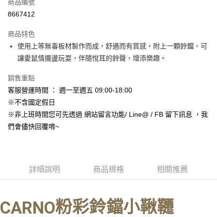
超商取貨付款
商品編號
華南商業銀行
彰化商業銀行
8667412
LINE Pay
上海商業儲蓄銀行
台北富邦商業銀行
國泰世華商業銀行
兆豐國際商業銀行
商品特色
Apple Pay
臺灣中小企業銀行
台中商業銀行
使用上等無毒板材製作而成，舒適而有質感，附上一顆鈴鐺，可
匯豐（台灣）商業銀行
華泰商業銀行
街口支付
讓愛鼠情擺盪玩耍，伴隨悅耳的鈴聲，增添樂趣。
聯邦商業銀行
遠東國際商業銀行
元大商業銀行
永豐商業銀行
悠遊付
銷售重點
玉山商業銀行
星展（台灣）商業銀行
台新國際商業銀行
中國信託商業銀行
Google Pay
客服營運時間 ： 週一至週五 09:00-18:00
台灣樂天信用卡公司
※不含國定假日
AFTEE先享後付
※非上班時間您可先透過 網站留言功能/ Line@ / FB 留下訊息 ，我
相關說明
們會儘快回覆唷~
【關於「AFTEE先享後付」】
ATM付款
AFTEE先享後付是「在收到商品之後才付款」的支付方式。 讓您購物簡單
便利好安心！
１．簡單：不需註冊會員、不需綁卡、不需儲值。
運送方式
２．便利：只要手機號碼，簡訊認證，即可結帳。
詳細說明
商品規格
相關推薦
３．安心：先確認商品／服務後，再付款。
全家取貨付款_限重5KG
每筆NT$60，滿NT$999(含以上)免運費
【「AFTEE先享後付」結帳流程】
１．於結帳方式選擇「AFTEE先享後付」後，將跳轉至「AFTEE先享後付」
粉彩鈴鐺小鞦韆
CARNO
付款後全家取貨_限重5KG
結帳頁面，進行簡訊認證並確認金額後，即可完成結帳。