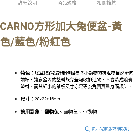
全家取貨付款_限重5KG
詳細說明
商品規格
相關推薦
每筆NT$60，滿NT$999(含以上)免運費
【「AFTEE先享後付」結帳流程】
１．於結帳方式選擇「AFTEE先享後付」後，將跳轉至「AFTEE先享後付」
付款後全家取貨_限重5KG
結帳頁面，進行簡訊認證並確認金額後，即可完成結帳。
CARNO
方形加大兔便盆-黃
２．訂單成立數日內，您將收到繳費通知簡訊。
每筆NT$60，滿NT$999(含以上)免運費
３．收到繳費通知簡訊後14天內，點擊此簡訊中的連結，可透過四大超商／
ATM／網路銀行／等多元方式進行付款，方視為交易完成。
色/藍色/粉紅色
萊爾富取貨付款_限重10KG
※ 請注意：結帳手續完成當下不需立刻繳費，但若您需要取消訂單，請聯絡
每筆NT$60，滿NT$999(含以上)免運費
購買商品的店家。未經商家同意取消之訂單仍視為有效，需透過AFTEE先享
後付繳納相關費用。
付款後萊爾富取貨_限重10KG
※ 交易是否成功請以「AFTEE先享後付 」之結帳頁面顯示為準，若有關於
是否繳費成功／繳費後需取消欲退款等相關疑問，請聯繫「AFTEE先享後付
每筆NT$60，滿NT$999(含以上)免運費
客戶支援中心」
https://netprotections.freshdesk.com/support/home
底盆傾斜設計能夠輕易將小動物的排泄物自然流向
特色：
7-11取貨付款_限重10KG
【注意事項】
前端，讓廁盆內的墊料能完全吸收排泄物，不會造成浪費
１．透過由恩沛科技股份有限公司提供之「AFTEE先享後付」服務完成之交
每筆NT$60，滿NT$999(含以上)免運費
墊材，而其細小的踏板尺寸亦是專為兔寶寶量身而設計。
易，需依本服務之必要範圍內提供個人資料，並將交易相關給付款項請求債
權轉讓予恩沛科技股份有限公司。
付款後7-11取貨_限重10KG
28x22x16cm
尺寸
：
２．關於個人資料處理事宜，請瀏覽以下網址：
每筆NT$60，滿NT$999(含以上)免運費
https://aftee.tw/terms/#terms3
適用對象：寵物兔、
寵物鼠、小動物
３．未成年的使用者請事先徵得法定代理人或監護人之同意方可使用
宅配
「AFTEE先享後付」，若未經同意申辦者引起之損失，本公司不負相關責
任。
每筆NT$120，滿NT$999(含以上)免運費
４．使用「AFTEE先享後付」時，將依據個別帳號之用戶狀況，依本公司即
顯示電腦版詳細說明
時審查核予不同之上限額度；若仍有額度不足之情形，本公司將視審查結果