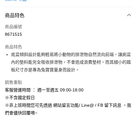
信用卡分期付款
3 期 0 利率 每期
NT$62
21家銀行
商品特色
合作金庫商業銀行
第一商業銀行
超商取貨付款
商品編號
華南商業銀行
彰化商業銀行
8671515
LINE Pay
上海商業儲蓄銀行
台北富邦商業銀行
國泰世華商業銀行
兆豐國際商業銀行
商品特色
Apple Pay
臺灣中小企業銀行
台中商業銀行
底盆傾斜設計能夠輕易將小動物的排泄物自然流向前端，讓廁盆
匯豐（台灣）商業銀行
華泰商業銀行
街口支付
內的墊料能完全吸收排泄物，不會造成浪費墊材，而其細小的踏
聯邦商業銀行
遠東國際商業銀行
元大商業銀行
永豐商業銀行
板尺寸亦是專為兔寶寶量身而設計。
悠遊付
玉山商業銀行
星展（台灣）商業銀行
台新國際商業銀行
中國信託商業銀行
Google Pay
銷售重點
台灣樂天信用卡公司
客服營運時間 ： 週一至週五 09:00-18:00
AFTEE先享後付
※不含國定假日
相關說明
※非上班時間您可先透過 網站留言功能/ Line@ / FB 留下訊息 ，我
【關於「AFTEE先享後付」】
ATM付款
們會儘快回覆唷~
AFTEE先享後付是「在收到商品之後才付款」的支付方式。 讓您購物簡單
便利好安心！
１．簡單：不需註冊會員、不需綁卡、不需儲值。
運送方式
２．便利：只要手機號碼，簡訊認證，即可結帳。
３．安心：先確認商品／服務後，再付款。