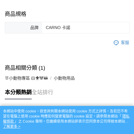
中壢限定｜毛速配 14:00前下單當日到！🐶
請求用戶進行身份認證。
每筆NT$120，滿NT$999(含以上)免運費
５．嚴禁一人註冊多個帳號或使用他人資訊註冊。若發現惡意使用之情形，
商品規格
恩沛科技股份有限公司將有權停止該用戶之使用額度並採取法律行動。
品牌
CARNO 卡諾
客服
商品相關分類 (1)
🐰小動物專區 🐹🐥🐼🦝
小動物用品
本分類熱銷
全站排行
本網站中使用 cookie，欲查詢有關本網站使用 cookie 方式之詳情，及若您不希
熱門標籤
望在電腦上使用 cookie 時應如何變更電腦的 cookie 設定，請參閱本網站「
隱私
權條款
」之 Cookie 聲明。您繼續使用本網站即表示您同意本公司得按本網站使
用條款之 Cookie 聲明使用 cookie。
了解更多 >