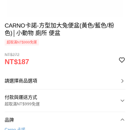
CARNO卡諾-方型加大兔便盆(黃色/藍色/粉
色)│小動物 廁所 便盆
超取滿NT$999免運
NT$272
NT$187
請選擇商品選項
付款與運送方式
超取滿NT$999免運
付款方式
品牌
信用卡一次付款
Carno 卡諾