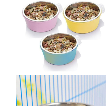
中壢限定｜毛速配 14:00前下單當日到！🐶
請求用戶進行身份認證。
每筆NT$120，滿NT$999(含以上)免運費
５．嚴禁一人註冊多個帳號或使用他人資訊註冊。若發現惡意使用之情形，
恩沛科技股份有限公司將有權停止該用戶之使用額度並採取法律行動。