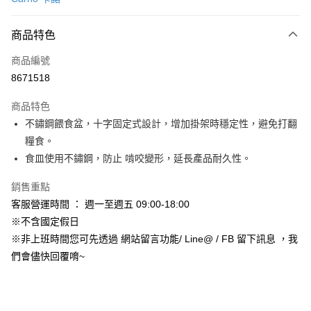
信用卡分期付款
3 期 0 利率 每期
NT$41
21家銀行
商品特色
合作金庫商業銀行
第一商業銀行
超商取貨付款
商品編號
華南商業銀行
彰化商業銀行
8671518
LINE Pay
上海商業儲蓄銀行
台北富邦商業銀行
國泰世華商業銀行
兆豐國際商業銀行
商品特色
Apple Pay
臺灣中小企業銀行
台中商業銀行
不鏽鋼餵食盆，十字固定式設計，增加掛架時穩定性，避免打翻
匯豐（台灣）商業銀行
華泰商業銀行
街口支付
糧食。
聯邦商業銀行
遠東國際商業銀行
元大商業銀行
永豐商業銀行
食皿使用不鏽鋼，防止 啃咬變形，延長產品耐久性。
悠遊付
玉山商業銀行
星展（台灣）商業銀行
台新國際商業銀行
中國信託商業銀行
Google Pay
銷售重點
台灣樂天信用卡公司
客服營運時間 ： 週一至週五 09:00-18:00
AFTEE先享後付
※不含國定假日
相關說明
※非上班時間您可先透過 網站留言功能/ Line@ / FB 留下訊息 ，我
【關於「AFTEE先享後付」】
ATM付款
們會儘快回覆唷~
AFTEE先享後付是「在收到商品之後才付款」的支付方式。 讓您購物簡單
便利好安心！
１．簡單：不需註冊會員、不需綁卡、不需儲值。
運送方式
２．便利：只要手機號碼，簡訊認證，即可結帳。
３．安心：先確認商品／服務後，再付款。