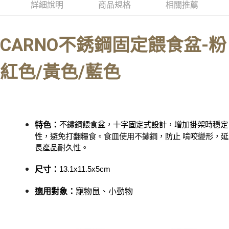
全家取貨付款_限重5KG
詳細說明
商品規格
相關推薦
每筆NT$60，滿NT$999(含以上)免運費
【「AFTEE先享後付」結帳流程】
１．於結帳方式選擇「AFTEE先享後付」後，將跳轉至「AFTEE先享後付」
付款後全家取貨_限重5KG
結帳頁面，進行簡訊認證並確認金額後，即可完成結帳。
CARNO不銹鋼固定餵食盆-
粉
２．訂單成立數日內，您將收到繳費通知簡訊。
每筆NT$60，滿NT$999(含以上)免運費
３．收到繳費通知簡訊後14天內，點擊此簡訊中的連結，可透過四大超商／
ATM／網路銀行／等多元方式進行付款，方視為交易完成。
紅
色/黃色/藍色
萊爾富取貨付款_限重10KG
※ 請注意：結帳手續完成當下不需立刻繳費，但若您需要取消訂單，請聯絡
每筆NT$60，滿NT$999(含以上)免運費
購買商品的店家。未經商家同意取消之訂單仍視為有效，需透過AFTEE先享
後付繳納相關費用。
付款後萊爾富取貨_限重10KG
※ 交易是否成功請以「AFTEE先享後付 」之結帳頁面顯示為準，若有關於
是否繳費成功／繳費後需取消欲退款等相關疑問，請聯繫「AFTEE先享後付
每筆NT$60，滿NT$999(含以上)免運費
客戶支援中心」
https://netprotections.freshdesk.com/support/home
不鏽鋼餵食盆，十字固定式設計，增加掛架時穩定
特色：
7-11取貨付款_限重10KG
【注意事項】
性，避免打翻糧食。食皿使用不鏽鋼，防止 啃咬變形，延
１．透過由恩沛科技股份有限公司提供之「AFTEE先享後付」服務完成之交
每筆NT$60，滿NT$999(含以上)免運費
長產品耐久性。
易，需依本服務之必要範圍內提供個人資料，並將交易相關給付款項請求債
權轉讓予恩沛科技股份有限公司。
付款後7-11取貨_限重10KG
13.1x11.5x5cm
尺寸
：
２．關於個人資料處理事宜，請瀏覽以下網址：
每筆NT$60，滿NT$999(含以上)免運費
https://aftee.tw/terms/#terms3
適用對象：
寵物鼠、小動物
３．未成年的使用者請事先徵得法定代理人或監護人之同意方可使用
宅配
「AFTEE先享後付」，若未經同意申辦者引起之損失，本公司不負相關責
任。
每筆NT$120，滿NT$999(含以上)免運費
４．使用「AFTEE先享後付」時，將依據個別帳號之用戶狀況，依本公司即
時審查核予不同之上限額度；若仍有額度不足之情形，本公司將視審查結果