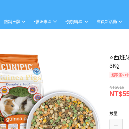
P！熱銷王牌
•貓咪專區
•狗狗專區
會員新活動
⭐西班牙
3Kg
超取滿NT$
NT$616
NT$5
數量