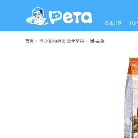
商品分類
TO
首頁
🐰小動物專區 🐹🐥🐼🦝
鼠-主食