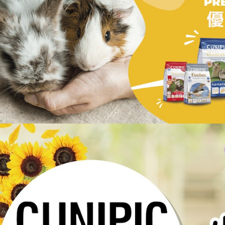
【注意事
7-11取貨
１．透過由
交易，需
每筆NT$6
求債權轉
２．關於
付款後7-1
https://aft
每筆NT$6
３．未成
「AFTE
宅配
任。
４．使用「
每筆NT$1
即時審查
結果請求
中壢限定｜
５．嚴禁
每筆NT$1
形，恩沛
動。