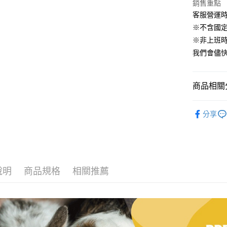
玉山商
銷售重點
台新國
Google Pa
客服營運時間
台灣樂
※不含國
AFTEE先
※非上班時間
相關說明
我們會儘快
【關於「A
ATM付款
AFTEE
便利好安
１．簡單
商品相關分
２．便利
運送方式
３．安心
🐰小動物專區
全家取貨付
分享
【「AFT
每筆NT$6
１．於結帳
付」結帳
付款後全家
２．訂單
３．收到繳
每筆NT$6
／ATM／
說明
商品規格
相關推薦
※ 請注意
萊爾富取貨
絡購買商品
先享後付
每筆NT$6
※ 交易是
是否繳費成
付款後萊爾
付客戶支
每筆NT$6