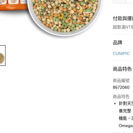
付款與運
超取滿NT$
付款方式
品牌
信用卡一
CUNIPIC
信用卡分
商品特色
3 期 
商品編號
合作金
超商取貨
8672060
華南商
LINE Pay
上海商
商品特色
國泰世
針對天
Apple Pay
臺灣中
養完整
匯豐（
街口支付
機能，
聯邦商
Ome
元大商
悠遊付