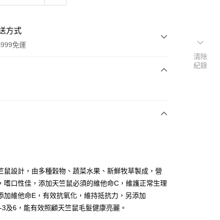
送方式
999免運
清除
紀錄
次付款
期付款
0 利率 每期
NT$184
21家銀行
庫商業銀行
第一商業銀行
付款
業銀行
彰化商業銀行
業儲蓄銀行
台北富邦商業銀行
華商業銀行
兆豐國際商業銀行
竺鼠設計，由多種穀物、蔬菜水果、新鮮牧草製成，營
小企業銀行
台中商業銀行
，嗜口性佳，添加天竺鼠必須的維他命C，維護正常生理
台灣）商業銀行
華泰商業銀行
添加維他命E，有效抗氧化，維持抵抗力，另添加
業銀行
遠東國際商業銀行
ga-3及6，能有效照顧天竺鼠毛髮健康亮麗。
業銀行
永豐商業銀行