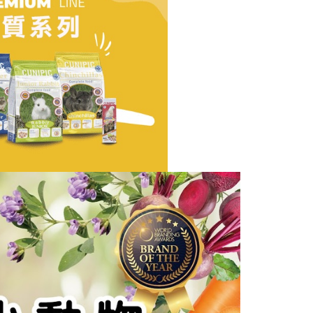
項】
付款_限重10KG
恩沛科技股份有限公司提供之「AFTEE先享後付」服務完成之
依本服務之必要範圍內提供個人資料，並將交易相關給付款項請
0，滿NT$999(含以上)免運費
讓予恩沛科技股份有限公司。
個人資料處理事宜，請瀏覽以下網址：
1取貨_限重10KG
ee.tw/terms/#terms3
0，滿NT$999(含以上)免運費
年的使用者請事先徵得法定代理人或監護人之同意方可使用
E先享後付」，若未經同意申辦者引起之損失，本公司不負相關責
AFTEE先享後付」時，將依據個別帳號之用戶狀況，依本公司
20，滿NT$999(含以上)免運費
核予不同之上限額度；若仍有額度不足之情形，本公司將視審查
用戶進行身份認證。
毛速配 14:00前下單當日到！🐶
一人註冊多個帳號或使用他人資訊註冊。若發現惡意使用之情
20，滿NT$999(含以上)免運費
科技股份有限公司將有權停止該用戶之使用額度並採取法律行