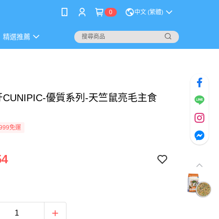
0
中文 (繁體)
精選推薦
CUNIPIC-優質系列-天竺鼠亮毛主食
999免運
54