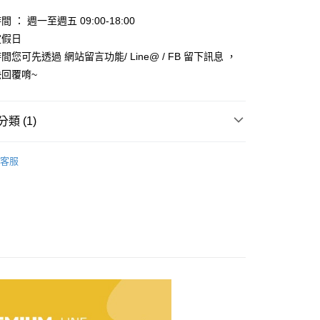
業銀行
星展（台灣）商業銀行
際商業銀行
中國信託商業銀行
y
 ： 週一至週五 09:00-18:00
天信用卡公司
定假日
享後付
您可先透過 網站留言功能/ Line@ / FB 留下訊息 ，
回覆唷~
FTEE先享後付」】
先享後付是「在收到商品之後才付款」的支付方式。 讓您購物簡單
心！
：不需註冊會員、不需綁卡、不需儲值。
類 (1)
：只要手機號碼，簡訊認證，即可結帳。
：先確認商品／服務後，再付款。
 🐹🐥🐼🦝
鼠-主食
款_限重5KG
客服
EE先享後付」結帳流程】
0，滿NT$999(含以上)免運費
方式選擇「AFTEE先享後付」後，將跳轉至「AFTEE先享後
頁面，進行簡訊認證並確認金額後，即可完成結帳。
取貨_限重5KG
成立數日內，您將收到繳費通知簡訊。
費通知簡訊後14天內，點擊此簡訊中的連結，可透過四大超商
0，滿NT$999(含以上)免運費
網路銀行／等多元方式進行付款，方視為交易完成。
：結帳手續完成當下不需立刻繳費，但若您需要取消訂單，請聯
付款_限重10KG
的店家。未經商家同意取消之訂單仍視為有效，需透過AFTEE
繳納相關費用。
0，滿NT$999(含以上)免運費
否成功請以「AFTEE先享後付 」之結帳頁面顯示為準，若有關於
功／繳費後需取消欲退款等相關疑問，請聯繫「AFTEE先享後
富取貨_限重10KG
援中心」
https://netprotections.freshdesk.com/support/home
0，滿NT$999(含以上)免運費