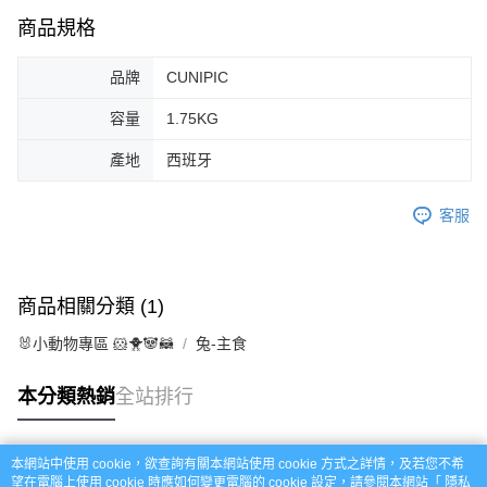
商品規格
品牌
CUNIPIC
容量
1.75KG
產地
西班牙
客服
商品相關分類 (1)
🐰小動物專區 🐹🐥🐼🦝
兔-主食
本分類熱銷
全站排行
本網站中使用 cookie，欲查詢有關本網站使用 cookie 方式之詳情，及若您不希
熱門標籤
望在電腦上使用 cookie 時應如何變更電腦的 cookie 設定，請參閱本網站「
隱私