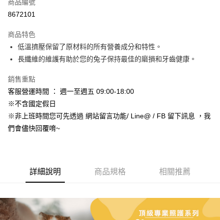
超商取貨付款
商品編號
華南商業銀行
彰化商業銀行
8672101
LINE Pay
上海商業儲蓄銀行
台北富邦商業銀行
國泰世華商業銀行
兆豐國際商業銀行
商品特色
Apple Pay
臺灣中小企業銀行
台中商業銀行
低溫擠壓保留了原材料的所有營養成分和特性。
匯豐（台灣）商業銀行
華泰商業銀行
街口支付
長纖維的維護有助於您的兔子保持最佳的磨損和牙齒健康。
聯邦商業銀行
遠東國際商業銀行
元大商業銀行
永豐商業銀行
悠遊付
銷售重點
玉山商業銀行
星展（台灣）商業銀行
台新國際商業銀行
中國信託商業銀行
Google Pay
客服營運時間 ： 週一至週五 09:00-18:00
台灣樂天信用卡公司
※不含國定假日
AFTEE先享後付
※非上班時間您可先透過 網站留言功能/ Line@ / FB 留下訊息 ，我
相關說明
們會儘快回覆唷~
【關於「AFTEE先享後付」】
ATM付款
AFTEE先享後付是「在收到商品之後才付款」的支付方式。 讓您購物簡單
便利好安心！
１．簡單：不需註冊會員、不需綁卡、不需儲值。
運送方式
２．便利：只要手機號碼，簡訊認證，即可結帳。
詳細說明
商品規格
相關推薦
３．安心：先確認商品／服務後，再付款。
全家取貨付款_限重5KG
每筆NT$60，滿NT$999(含以上)免運費
【「AFTEE先享後付」結帳流程】
１．於結帳方式選擇「AFTEE先享後付」後，將跳轉至「AFTEE先享後付」
付款後全家取貨_限重5KG
結帳頁面，進行簡訊認證並確認金額後，即可完成結帳。