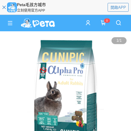
Peta毛孩方城市
開啟APP
立刻使用官方APP
0
1
/
1