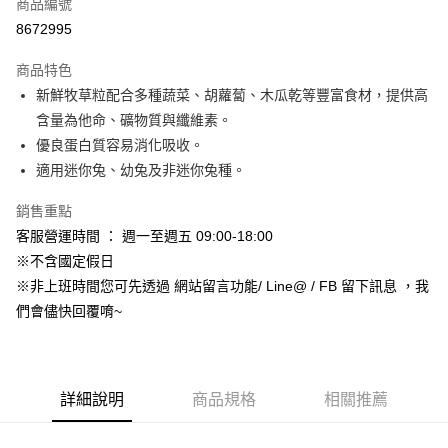
超商取貨付款
商品編號
華南商業銀行
彰化商業銀行
8672995
LINE Pay
上海商業儲蓄銀行
台北富邦商業銀行
國泰世華商業銀行
兆豐國際商業銀行
商品特色
Apple Pay
臺灣中小企業銀行
台中商業銀行
新鮮牧草粒配合多種蔬菜、胡蘿蔔、木瓜乾等豐富食材，提供高
匯豐（台灣）商業銀行
華泰商業銀行
街口支付
含量為他命、礦物質與纖維素。
聯邦商業銀行
遠東國際商業銀行
元大商業銀行
永豐商業銀行
優良蛋白質容易消化吸收。
悠遊付
玉山商業銀行
星展（台灣）商業銀行
適用迷你兔、幼兔及非迷你兔種。
台新國際商業銀行
中國信託商業銀行
Google Pay
台灣樂天信用卡公司
銷售重點
AFTEE先享後付
客服營運時間 ： 週一至週五 09:00-18:00
相關說明
※不含國定假日
【關於「AFTEE先享後付」】
ATM付款
※非上班時間您可先透過 網站留言功能/ Line@ / FB 留下訊息 ，我
AFTEE先享後付是「在收到商品之後才付款」的支付方式。 讓您購物簡單
便利好安心！
們會儘快回覆唷~
１．簡單：不需註冊會員、不需綁卡、不需儲值。
運送方式
２．便利：只要手機號碼，簡訊認證，即可結帳。
３．安心：先確認商品／服務後，再付款。
全家取貨付款_限重5KG
每筆NT$60，滿NT$999(含以上)免運費
【「AFTEE先享後付」結帳流程】
詳細說明
商品規格
相關推薦
１．於結帳方式選擇「AFTEE先享後付」後，將跳轉至「AFTEE先享後付」
付款後全家取貨_限重5KG
結帳頁面，進行簡訊認證並確認金額後，即可完成結帳。