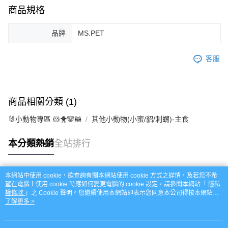
每筆NT$120，滿NT$999(含以上)免運費
５．嚴禁一人註冊多個帳號或使用他人資訊註冊。若發現惡意使用之情形，
商品規格
恩沛科技股份有限公司將有權停止該用戶之使用額度並採取法律行動。
品牌
MS.PET
客服
商品相關分類 (1)
🐰小動物專區 🐹🐥🐼🦝
其他小動物(小蜜/貂/刺蝟)-主食
本分類熱銷
全站排行
本網站中使用 cookie，欲查詢有關本網站使用 cookie 方式之詳情，及若您不希
熱門標籤
望在電腦上使用 cookie 時應如何變更電腦的 cookie 設定，請參閱本網站「
隱私
權條款
」之 Cookie 聲明。您繼續使用本網站即表示您同意本公司得按本網站使
用條款之 Cookie 聲明使用 cookie。
了解更多 >