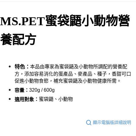
每筆NT$60，滿NT$999(含以上)免運費
【「AFTEE先享後付」結帳流程】
１．於結帳方式選擇「AFTEE先享後付」後，將跳轉至「AFTEE先享後付」
付款後全家取貨_限重5KG
結帳頁面，進行簡訊認證並確認金額後，即可完成結帳。
MS.PET蜜袋鼯小動物營
２．訂單成立數日內，您將收到繳費通知簡訊。
每筆NT$60，滿NT$999(含以上)免運費
３．收到繳費通知簡訊後14天內，點擊此簡訊中的連結，可透過四大超商／
ATM／網路銀行／等多元方式進行付款，方視為交易完成。
萊爾富取貨付款_限重10KG
※ 請注意：結帳手續完成當下不需立刻繳費，但若您需要取消訂單，請聯絡
養配方
每筆NT$60，滿NT$999(含以上)免運費
購買商品的店家。未經商家同意取消之訂單仍視為有效，需透過AFTEE先享
後付繳納相關費用。
付款後萊爾富取貨_限重10KG
※ 交易是否成功請以「AFTEE先享後付 」之結帳頁面顯示為準，若有關於
是否繳費成功／繳費後需取消欲退款等相關疑問，請聯繫「AFTEE先享後付
每筆NT$60，滿NT$999(含以上)免運費
客戶支援中心」
https://netprotections.freshdesk.com/support/home
特色：
本品由專家為蜜袋鼯及小動物所調配的營養配
7-11取貨付款_限重10KG
【注意事項】
方，添加容易消化的蛋產品、麥產品、種子，香甜可口
１．透過由恩沛科技股份有限公司提供之「AFTEE先享後付」服務完成之交
每筆NT$60，滿NT$999(含以上)免運費
促進小動物食慾，補充蜜袋鼯及小動物健康所需。
易，需依本服務之必要範圍內提供個人資料，並將交易相關給付款項請求債
權轉讓予恩沛科技股份有限公司。
320g / 600g
付款後7-11取貨_限重10KG
容量：
２．關於個人資料處理事宜，請瀏覽以下網址：
每筆NT$60，滿NT$999(含以上)免運費
蜜袋鼯、小動物
適用對象：
https://aftee.tw/terms/#terms3
３．未成年的使用者請事先徵得法定代理人或監護人之同意方可使用
宅配
「AFTEE先享後付」，若未經同意申辦者引起之損失，本公司不負相關責
任。
每筆NT$120，滿NT$999(含以上)免運費
４．使用「AFTEE先享後付」時，將依據個別帳號之用戶狀況，依本公司即
顯示電腦版詳細說明
時審查核予不同之上限額度；若仍有額度不足之情形，本公司將視審查結果
中壢限定｜毛速配 14:00前下單當日到！🐶
請求用戶進行身份認證。