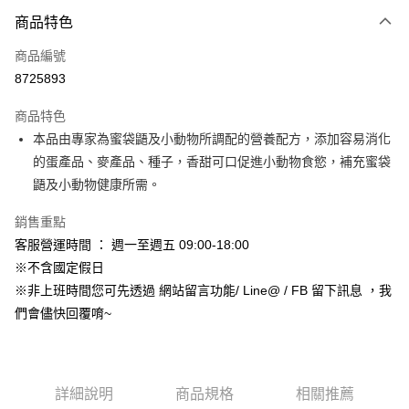
3 期 0 利率 每期
NT$56
21家銀行
商品特色
合作金庫商業銀行
第一商業銀行
超商取貨付款
商品編號
華南商業銀行
彰化商業銀行
8725893
LINE Pay
上海商業儲蓄銀行
台北富邦商業銀行
國泰世華商業銀行
兆豐國際商業銀行
商品特色
Apple Pay
臺灣中小企業銀行
台中商業銀行
本品由專家為蜜袋鼯及小動物所調配的營養配方，添加容易消化
匯豐（台灣）商業銀行
華泰商業銀行
街口支付
的蛋產品、麥產品、種子，香甜可口促進小動物食慾，補充蜜袋
聯邦商業銀行
遠東國際商業銀行
元大商業銀行
永豐商業銀行
鼯及小動物健康所需。
悠遊付
玉山商業銀行
星展（台灣）商業銀行
台新國際商業銀行
中國信託商業銀行
Google Pay
銷售重點
台灣樂天信用卡公司
客服營運時間 ： 週一至週五 09:00-18:00
AFTEE先享後付
※不含國定假日
相關說明
※非上班時間您可先透過 網站留言功能/ Line@ / FB 留下訊息 ，我
【關於「AFTEE先享後付」】
ATM付款
們會儘快回覆唷~
AFTEE先享後付是「在收到商品之後才付款」的支付方式。 讓您購物簡單
便利好安心！
１．簡單：不需註冊會員、不需綁卡、不需儲值。
運送方式
２．便利：只要手機號碼，簡訊認證，即可結帳。
３．安心：先確認商品／服務後，再付款。
全家取貨付款_限重5KG
詳細說明
商品規格
相關推薦