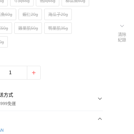
5g
牛肉65g
鴨肉65g
柳葉魚60g
魚60g
蝦仁20g
海瓜子20g
50g
雞里肌50g
鴨里肌35g
清除
紀錄
0g
送方式
999免運
次付款
AN