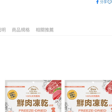
３．安心
分享
全家取貨付
【「AFT
每筆NT$6
１．於結帳
付」結帳
付款後全家
２．訂單
３．收到繳
說明
商品規格
相關推薦
每筆NT$6
／ATM／
※ 請注意
萊爾富取貨
絡購買商品
先享後付
每筆NT$6
※ 交易是
是否繳費成
付款後萊爾
付客戶支
每筆NT$6
【注意事
7-11取貨
１．透過由
交易，需
每筆NT$6
求債權轉
２．關於
付款後7-1
https://aft
每筆NT$6
３．未成
「AFTE
宅配
任。
４．使用「
每筆NT$1