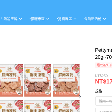
P！熱銷王牌
•貓咪專區
•狗狗專區
會員新活動
Pett
20g~70
超取滿NT$
NT$250
NT$1
規格
雞肉70g