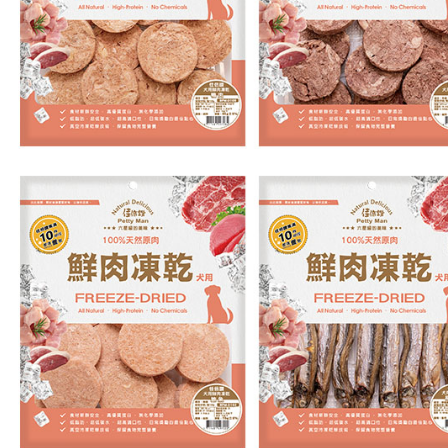
即時審查
結果請求
中壢限定｜
５．嚴禁
每筆NT$1
形，恩沛
動。