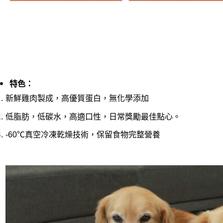
特色：
新鮮雞肉製成，
高優質蛋白，無化學添加
低脂肪，低碳水
，高適口性，日常獎勵最佳點心。
-60℃真空冷凍乾燥技術，保留食物完整營養