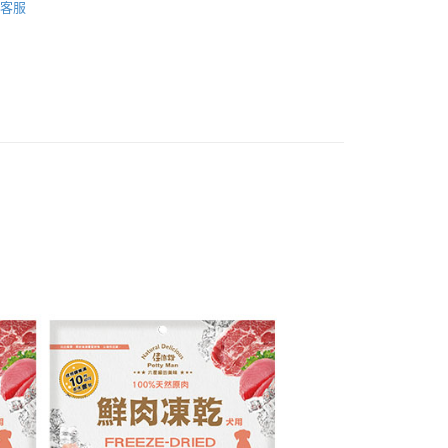
：先確認商品／服務後，再付款。
客服
款_限重5KG
EE先享後付」結帳流程】
0，滿NT$999(含以上)免運費
方式選擇「AFTEE先享後付」後，將跳轉至「AFTEE先享後
頁面，進行簡訊認證並確認金額後，即可完成結帳。
取貨_限重5KG
成立數日內，您將收到繳費通知簡訊。
費通知簡訊後14天內，點擊此簡訊中的連結，可透過四大超商
0，滿NT$999(含以上)免運費
網路銀行／等多元方式進行付款，方視為交易完成。
：結帳手續完成當下不需立刻繳費，但若您需要取消訂單，請聯
付款_限重10KG
的店家。未經商家同意取消之訂單仍視為有效，需透過AFTEE
繳納相關費用。
0，滿NT$999(含以上)免運費
否成功請以「AFTEE先享後付 」之結帳頁面顯示為準，若有關於
功／繳費後需取消欲退款等相關疑問，請聯繫「AFTEE先享後
富取貨_限重10KG
援中心」
https://netprotections.freshdesk.com/support/home
0，滿NT$999(含以上)免運費
項】
付款_限重10KG
恩沛科技股份有限公司提供之「AFTEE先享後付」服務完成之
依本服務之必要範圍內提供個人資料，並將交易相關給付款項請
0，滿NT$999(含以上)免運費
讓予恩沛科技股份有限公司。
個人資料處理事宜，請瀏覽以下網址：
1取貨_限重10KG
ee.tw/terms/#terms3
0，滿NT$999(含以上)免運費
年的使用者請事先徵得法定代理人或監護人之同意方可使用
E先享後付」，若未經同意申辦者引起之損失，本公司不負相關責
AFTEE先享後付」時，將依據個別帳號之用戶狀況，依本公司
20，滿NT$999(含以上)免運費