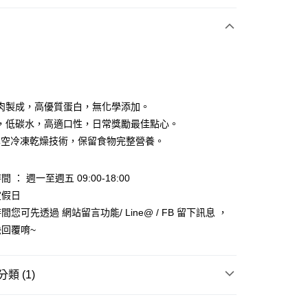
期付款
0 利率 每期
NT$59
21家銀行
庫商業銀行
第一商業銀行
付款
業銀行
彰化商業銀行
業儲蓄銀行
台北富邦商業銀行
華商業銀行
兆豐國際商業銀行
肉製成，高優質蛋白，無化學添加。
小企業銀行
台中商業銀行
，低碳水，高適口性，日常獎勵最佳點心。
台灣）商業銀行
華泰商業銀行
℃真空冷凍乾燥技術，保留食物完整營養。
業銀行
遠東國際商業銀行
業銀行
永豐商業銀行
業銀行
星展（台灣）商業銀行
 ： 週一至週五 09:00-18:00
際商業銀行
中國信託商業銀行
y
定假日
天信用卡公司
您可先透過 網站留言功能/ Line@ / FB 留下訊息 ，
享後付
回覆唷~
FTEE先享後付」】
先享後付是「在收到商品之後才付款」的支付方式。 讓您購物簡單
心！
類 (1)
：不需註冊會員、不需綁卡、不需儲值。
：只要手機號碼，簡訊認證，即可結帳。
區
－零食／潔牙骨