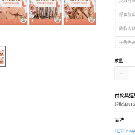
火雞肉6
爆蛋柳葉
雞胸肉條
丁香魚3
數量
付款與運
超取滿NT$
付款方式
品牌
信用卡一
PETTY M