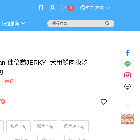
0
中文 (繁體)
精選推薦
yman-佳倍讚JERKY -犬用鮮肉凍乾
g
999免運
79
鮪魚70g
鰹魚70g
鯛魚片70g