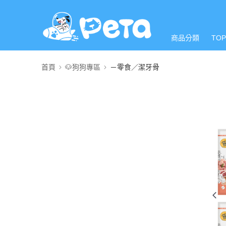
商品分類
TO
首頁
🐶狗狗專區
－零食／潔牙骨