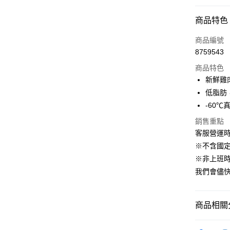
信用卡分
商品特色
3 期 
商品編號
合作金
超商取貨
8759543
華南商
LINE Pay
上海商
商品特色
國泰世
新鮮雞
Apple Pay
臺灣中
低脂肪
匯豐（
街口支付
-60
聯邦商
元大商
銷售重點
悠遊付
玉山商
客服營運時間
台新國
Google Pa
※不含國
台灣樂
※非上班時間
AFTEE先
我們會儘快
相關說明
【關於「A
ATM付款
AFTEE
便利好安
商品相關分
１．簡單
２．便利
🐶狗狗專
運送方式