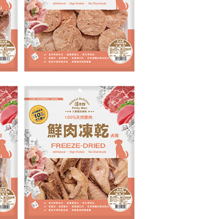
核予不同之上限額度；若仍有額度不足之情形，本公司將視審查
用戶進行身份認證。
毛速配 14:00前下單當日到！🐶
一人註冊多個帳號或使用他人資訊註冊。若發現惡意使用之情
20，滿NT$999(含以上)免運費
科技股份有限公司將有權停止該用戶之使用額度並採取法律行