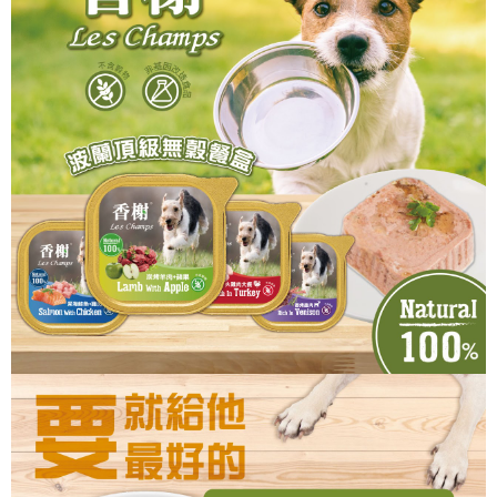
每筆NT$120，滿NT$999(含以上)免運費
５．嚴禁一人註冊多個帳號或使用他人資訊註冊。若發現惡意使用之情形，
恩沛科技股份有限公司將有權停止該用戶之使用額度並採取法律行動。