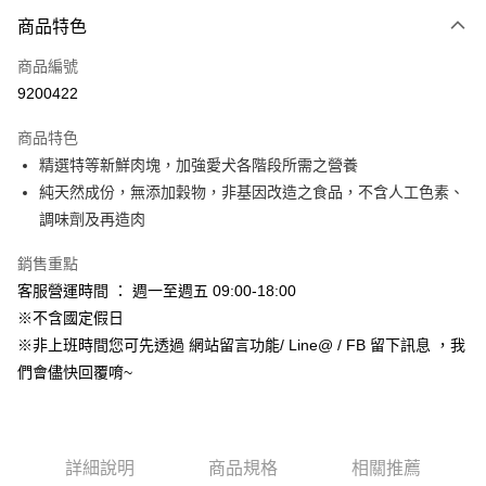
3 期 0 利率 每期
NT$12
21家銀行
商品特色
合作金庫商業銀行
第一商業銀行
超商取貨付款
商品編號
華南商業銀行
彰化商業銀行
9200422
LINE Pay
上海商業儲蓄銀行
台北富邦商業銀行
國泰世華商業銀行
兆豐國際商業銀行
商品特色
Apple Pay
臺灣中小企業銀行
台中商業銀行
精選特等新鮮肉塊，加強愛犬各階段所需之營養
匯豐（台灣）商業銀行
華泰商業銀行
街口支付
純天然成份，無添加穀物，非基因改造之食品，不含人工色素、
聯邦商業銀行
遠東國際商業銀行
元大商業銀行
永豐商業銀行
調味劑及再造肉
悠遊付
玉山商業銀行
星展（台灣）商業銀行
台新國際商業銀行
中國信託商業銀行
Google Pay
銷售重點
台灣樂天信用卡公司
客服營運時間 ： 週一至週五 09:00-18:00
AFTEE先享後付
※不含國定假日
相關說明
※非上班時間您可先透過 網站留言功能/ Line@ / FB 留下訊息 ，我
【關於「AFTEE先享後付」】
ATM付款
們會儘快回覆唷~
AFTEE先享後付是「在收到商品之後才付款」的支付方式。 讓您購物簡單
便利好安心！
１．簡單：不需註冊會員、不需綁卡、不需儲值。
運送方式
２．便利：只要手機號碼，簡訊認證，即可結帳。
３．安心：先確認商品／服務後，再付款。
全家取貨付款_限重5KG
詳細說明
商品規格
相關推薦