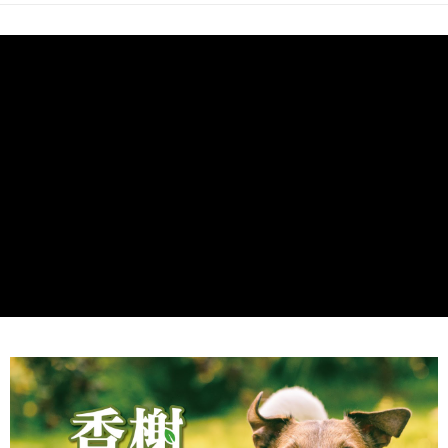
每筆NT$60，滿NT$999(含以上)免運費
【「AFTEE先享後付」結帳流程】
１．於結帳方式選擇「AFTEE先享後付」後，將跳轉至「AFTEE先享後付」
付款後全家取貨_限重5KG
結帳頁面，進行簡訊認證並確認金額後，即可完成結帳。
２．訂單成立數日內，您將收到繳費通知簡訊。
每筆NT$60，滿NT$999(含以上)免運費
３．收到繳費通知簡訊後14天內，點擊此簡訊中的連結，可透過四大超商／
ATM／網路銀行／等多元方式進行付款，方視為交易完成。
萊爾富取貨付款_限重10KG
※ 請注意：結帳手續完成當下不需立刻繳費，但若您需要取消訂單，請聯絡
每筆NT$60，滿NT$999(含以上)免運費
購買商品的店家。未經商家同意取消之訂單仍視為有效，需透過AFTEE先享
後付繳納相關費用。
付款後萊爾富取貨_限重10KG
※ 交易是否成功請以「AFTEE先享後付 」之結帳頁面顯示為準，若有關於
是否繳費成功／繳費後需取消欲退款等相關疑問，請聯繫「AFTEE先享後付
每筆NT$60，滿NT$999(含以上)免運費
客戶支援中心」
https://netprotections.freshdesk.com/support/home
7-11取貨付款_限重10KG
【注意事項】
１．透過由恩沛科技股份有限公司提供之「AFTEE先享後付」服務完成之交
每筆NT$60，滿NT$999(含以上)免運費
易，需依本服務之必要範圍內提供個人資料，並將交易相關給付款項請求債
權轉讓予恩沛科技股份有限公司。
付款後7-11取貨_限重10KG
２．關於個人資料處理事宜，請瀏覽以下網址：
每筆NT$60，滿NT$999(含以上)免運費
https://aftee.tw/terms/#terms3
３．未成年的使用者請事先徵得法定代理人或監護人之同意方可使用
宅配
「AFTEE先享後付」，若未經同意申辦者引起之損失，本公司不負相關責
任。
每筆NT$120，滿NT$999(含以上)免運費
４．使用「AFTEE先享後付」時，將依據個別帳號之用戶狀況，依本公司即
時審查核予不同之上限額度；若仍有額度不足之情形，本公司將視審查結果
中壢限定｜毛速配 14:00前下單當日到！🐶
請求用戶進行身份認證。