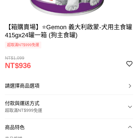
【箱購賣場】⭐Gemon 義大利啟蒙-犬用主食罐
415gx24罐一箱 (狗主食罐)
超取滿NT$999免運
NT$1,099
NT$936
請選擇商品選項
付款與運送方式
超取滿NT$999免運
付款方式
商品特色
信用卡一次付款