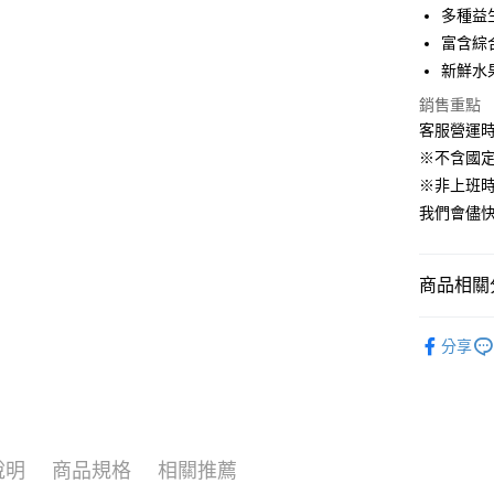
Apple Pay
臺灣中
多種益
匯豐（
街口支付
富含綜
聯邦商
新鮮水
元大商
悠遊付
玉山商
銷售重點
台新國
Google Pa
客服營運時間
台灣樂
※不含國
AFTEE先
※非上班時間
相關說明
我們會儘快
【關於「A
ATM付款
AFTEE
便利好安
１．簡單
商品相關分
２．便利
運送方式
３．安心
🐶狗狗專
全家取貨付
分享
【「AFT
每筆NT$6
１．於結帳
付」結帳
付款後全家
２．訂單
３．收到繳
每筆NT$6
／ATM／
說明
商品規格
相關推薦
※ 請注意
萊爾富取貨
絡購買商品