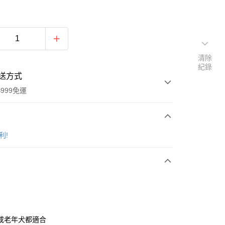
清除
紀錄
送方式
999免運
次付款
比利!
期付款
0 利率 每期
NT$36
21家銀行
庫商業銀行
第一商業銀行
付款
業銀行
彰化商業銀行
業儲蓄銀行
台北富邦商業銀行
華商業銀行
兆豐國際商業銀行
或老年犬都適合