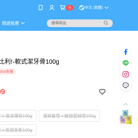
0
中文 (繁體)
精選推薦
!噢比利!-軟式潔牙骨100g
999免運
09
＋清涼薄荷100g
清爽藍莓＋酸甜蔓越莓100g
＋香甜香蕉100g