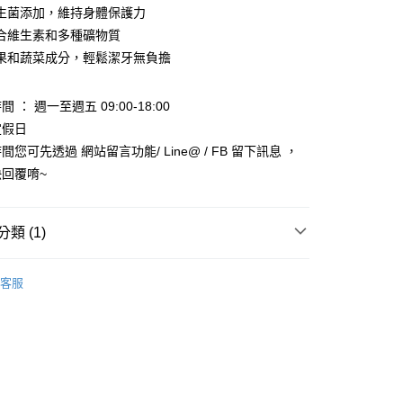
小企業銀行
台中商業銀行
生菌添加，維持身體保護力
台灣）商業銀行
華泰商業銀行
合維生素和多種礦物質
業銀行
遠東國際商業銀行
果和蔬菜成分，輕鬆潔牙無負擔
業銀行
永豐商業銀行
業銀行
星展（台灣）商業銀行
際商業銀行
中國信託商業銀行
y
 ： 週一至週五 09:00-18:00
天信用卡公司
定假日
享後付
您可先透過 網站留言功能/ Line@ / FB 留下訊息 ，
回覆唷~
FTEE先享後付」】
先享後付是「在收到商品之後才付款」的支付方式。 讓您購物簡單
心！
：不需註冊會員、不需綁卡、不需儲值。
類 (1)
：只要手機號碼，簡訊認證，即可結帳。
：先確認商品／服務後，再付款。
區
－零食／潔牙骨
款_限重5KG
客服
EE先享後付」結帳流程】
0，滿NT$999(含以上)免運費
方式選擇「AFTEE先享後付」後，將跳轉至「AFTEE先享後
頁面，進行簡訊認證並確認金額後，即可完成結帳。
取貨_限重5KG
成立數日內，您將收到繳費通知簡訊。
費通知簡訊後14天內，點擊此簡訊中的連結，可透過四大超商
0，滿NT$999(含以上)免運費
網路銀行／等多元方式進行付款，方視為交易完成。
：結帳手續完成當下不需立刻繳費，但若您需要取消訂單，請聯
付款_限重10KG
的店家。未經商家同意取消之訂單仍視為有效，需透過AFTEE