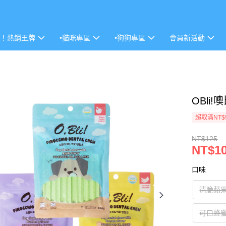
P！熱銷王牌
•貓咪專區
•狗狗專區
會員新活動
OBli
超取滿NT$
NT$125
NT$1
口味
清脆蘋果
可口蜂蜜