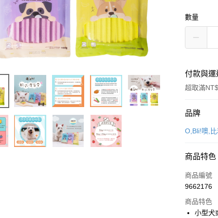
數量
付款與運
超取滿NT$
付款方式
品牌
信用卡一
O,Bli!噢,
信用卡分
商品特色
3 期 
商品編號
合作金
超商取貨
9662176
華南商
LINE Pay
上海商
商品特色
國泰世
小型犬