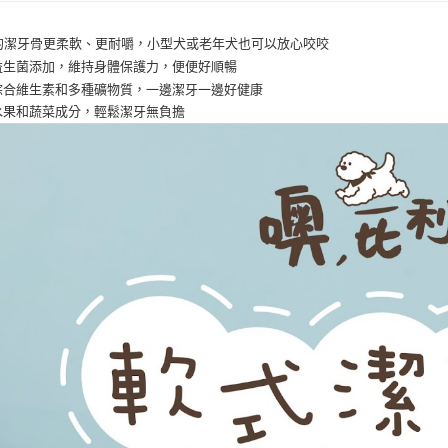
先享後付
每筆NT$6
※ 交易是
的潔牙骨更柔軟、更耐嚼，小型犬或老年犬也可以放心咬咬
是否繳費成
付款後萊爾
益生菌添加，維持身體保護力，便便好順暢
付客戶支
每筆NT$6
綜合維生素和多種礦物質，一邊潔牙一邊好健康
【注意事
水果和蔬菜成分，輕鬆潔牙無負擔
7-11取貨
１．透過由
交易，需
每筆NT$6
求債權轉
２．關於
付款後7-1
https://aft
每筆NT$6
３．未成
「AFTE
宅配
任。
４．使用「
每筆NT$1
即時審查
結果請求
中壢限定｜
５．嚴禁
每筆NT$1
形，恩沛
動。