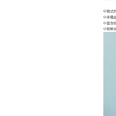
🐶
軟式
🐶
多種
🐶
富含
🐶
新鮮