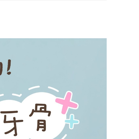
繳納相關費用。
0，滿NT$999(含以上)免運費
否成功請以「AFTEE先享後付 」之結帳頁面顯示為準，若有關於
功／繳費後需取消欲退款等相關疑問，請聯繫「AFTEE先享後
富取貨_限重10KG
援中心」
https://netprotections.freshdesk.com/support/home
0，滿NT$999(含以上)免運費
項】
付款_限重10KG
恩沛科技股份有限公司提供之「AFTEE先享後付」服務完成之
依本服務之必要範圍內提供個人資料，並將交易相關給付款項請
0，滿NT$999(含以上)免運費
讓予恩沛科技股份有限公司。
個人資料處理事宜，請瀏覽以下網址：
1取貨_限重10KG
ee.tw/terms/#terms3
0，滿NT$999(含以上)免運費
年的使用者請事先徵得法定代理人或監護人之同意方可使用
E先享後付」，若未經同意申辦者引起之損失，本公司不負相關責
AFTEE先享後付」時，將依據個別帳號之用戶狀況，依本公司
20，滿NT$999(含以上)免運費
核予不同之上限額度；若仍有額度不足之情形，本公司將視審查
用戶進行身份認證。
毛速配 14:00前下單當日到！🐶
一人註冊多個帳號或使用他人資訊註冊。若發現惡意使用之情
20，滿NT$999(含以上)免運費
科技股份有限公司將有權停止該用戶之使用額度並採取法律行