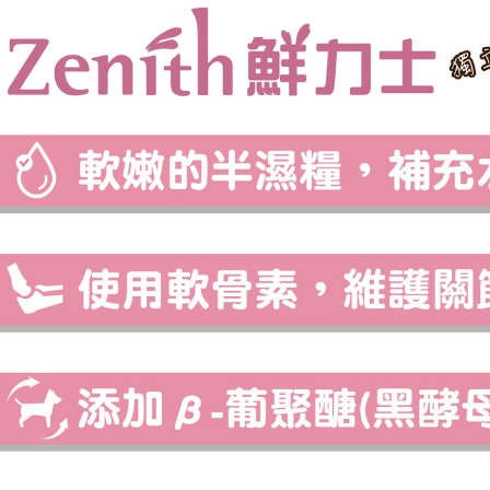
※ 請注意
萊爾富取貨
絡購買商品
先享後付
每筆NT$6
※ 交易是
是否繳費成
付款後萊爾
付客戶支
每筆NT$6
【注意事
7-11取貨
１．透過由
交易，需
每筆NT$6
求債權轉
２．關於
付款後7-1
https://aft
每筆NT$6
３．未成
「AFTE
宅配
任。
４．使用「
每筆NT$1
即時審查
結果請求
中壢限定｜
５．嚴禁
每筆NT$1
形，恩沛
動。