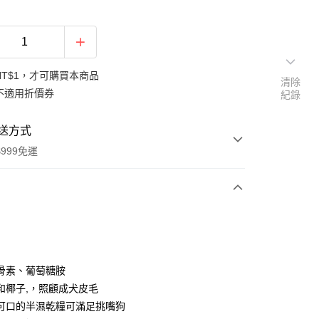
NT$1，才可購買本商品
清除
不適用折價券
紀錄
送方式
999免運
次付款
期付款
0 利率 每期
NT$299
21家銀行
骨素、葡萄糖胺
庫商業銀行
第一商業銀行
和椰子,，照顧成犬皮毛
付款
業銀行
彰化商業銀行
可口的半濕乾糧可滿足挑嘴狗
業儲蓄銀行
台北富邦商業銀行