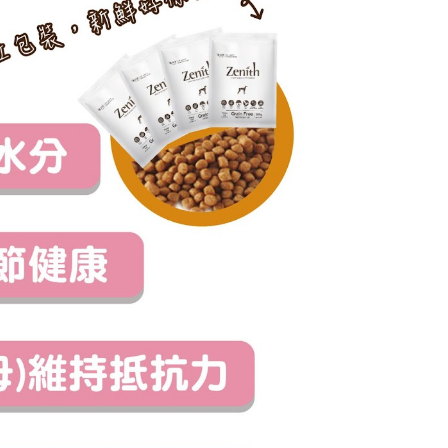
：結帳手續完成當下不需立刻繳費，但若您需要取消訂單，請聯
付款_限重10KG
的店家。未經商家同意取消之訂單仍視為有效，需透過AFTEE
繳納相關費用。
0，滿NT$999(含以上)免運費
否成功請以「AFTEE先享後付 」之結帳頁面顯示為準，若有關於
功／繳費後需取消欲退款等相關疑問，請聯繫「AFTEE先享後
富取貨_限重10KG
援中心」
https://netprotections.freshdesk.com/support/home
0，滿NT$999(含以上)免運費
項】
付款_限重10KG
恩沛科技股份有限公司提供之「AFTEE先享後付」服務完成之
依本服務之必要範圍內提供個人資料，並將交易相關給付款項請
0，滿NT$999(含以上)免運費
讓予恩沛科技股份有限公司。
個人資料處理事宜，請瀏覽以下網址：
1取貨_限重10KG
ee.tw/terms/#terms3
0，滿NT$999(含以上)免運費
年的使用者請事先徵得法定代理人或監護人之同意方可使用
E先享後付」，若未經同意申辦者引起之損失，本公司不負相關責
AFTEE先享後付」時，將依據個別帳號之用戶狀況，依本公司
20，滿NT$999(含以上)免運費
核予不同之上限額度；若仍有額度不足之情形，本公司將視審查
用戶進行身份認證。
毛速配 14:00前下單當日到！🐶
一人註冊多個帳號或使用他人資訊註冊。若發現惡意使用之情
20，滿NT$999(含以上)免運費
科技股份有限公司將有權停止該用戶之使用額度並採取法律行