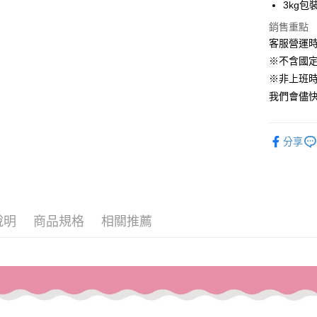
3kg包
國泰世
Apple Pay
銷售重點
臺灣中
匯豐（
客服營運時間
街口支付
聯邦商
※不含國
元大商
悠遊付
※非上班時間
玉山商
我們會儘快
台新國
Google Pa
台灣樂
AFTEE先
分享
相關說明
【關於「A
ATM付款
AFTEE
便利好安
１．簡單
２．便利
運送方式
說明
商品規格
相關推薦
３．安心
全家取貨付
【「AFT
每筆NT$6
１．於結帳
付」結帳
付款後全家
２．訂單
３．收到繳
每筆NT$6
／ATM／