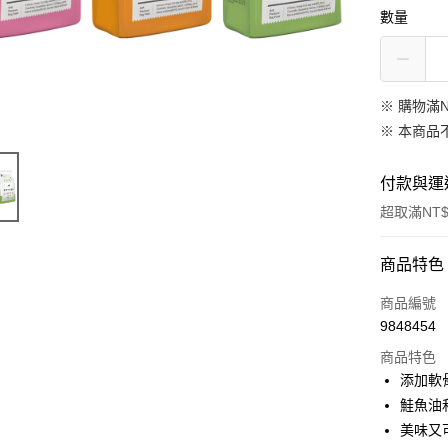
數量
※ 購物滿
※ 本商品
付款與運
超取滿NT$
付款方式
商品特色
信用卡一
商品編號
9848454
信用卡分
商品特色
3 期 
添加軟
合作金
鮭魚油
超商取貨
華南商
美味又
LINE Pay
上海商