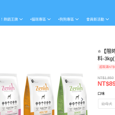
P！熱銷王牌
•貓咪專區
•狗狗專區
會員新活動
⭐【限時
料-3k
超取滿NT$
NT$1,850
NT$8
口味
幼母犬