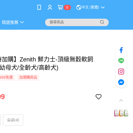
0
中文 (繁體)
精選推薦
加購】Zenith 鮮力士-頂級無穀軟飼
g(幼母犬/全齡犬/高齡犬)
999免運
加價購商品
99
全齡犬