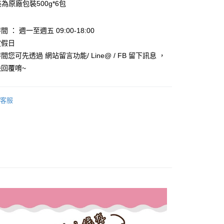
裝為原廠包裝500g*6包
華商業銀行
兆豐國際商業銀行
小企業銀行
台中商業銀行
台灣）商業銀行
華泰商業銀行
 ： 週一至週五 09:00-18:00
業銀行
遠東國際商業銀行
定假日
業銀行
永豐商業銀行
您可先透過 網站留言功能/ Line@ / FB 留下訊息 ，
業銀行
星展（台灣）商業銀行
回覆唷~
際商業銀行
中國信託商業銀行
y
天信用卡公司
享後付
客服
FTEE先享後付」】
先享後付是「在收到商品之後才付款」的支付方式。 讓您購物簡單
心！
：不需註冊會員、不需綁卡、不需儲值。
：只要手機號碼，簡訊認證，即可結帳。
：先確認商品／服務後，再付款。
款_限重5KG
EE先享後付」結帳流程】
0，滿NT$999(含以上)免運費
方式選擇「AFTEE先享後付」後，將跳轉至「AFTEE先享後
頁面，進行簡訊認證並確認金額後，即可完成結帳。
取貨_限重5KG
成立數日內，您將收到繳費通知簡訊。
費通知簡訊後14天內，點擊此簡訊中的連結，可透過四大超商
0，滿NT$999(含以上)免運費
網路銀行／等多元方式進行付款，方視為交易完成。